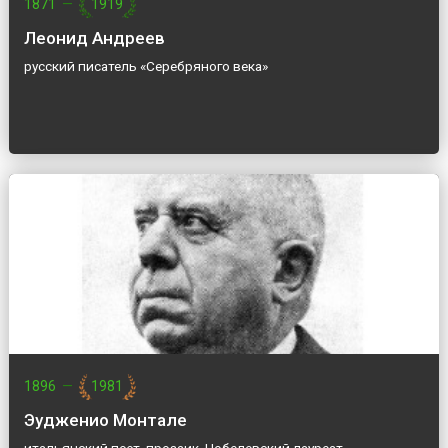
1871
—
1919
Леонид Андреев
русский писатель «Серебряного века»
1896
—
1981
Эудженио Монтале