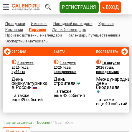
РЕГИСТРАЦИЯ
ВХОД
Праздники
Именины
Народный календарь
Хроника
Компании
Персоны
Лунный календарь
Производственные календари
Календарь путешественника
Экспертные материалы
СЕГОДНЯ
ЗАВТРА
ПОСЛЕЗАВТРА
8 августа
9 августа
10 августа
2026 года,
2026 года,
2026 года,
суббота
воскресенье
понедельник
День
День
Международны
физкультурника
строителя
день
в России
биодизеля
...а также
...а также
еще 42 события
еще 39 событий
...а также
еще 40 событий
Главная страница
/
Персоны
/
15 сентября