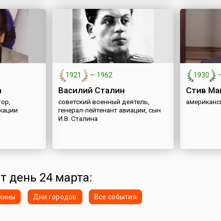
1921
—
1962
1930
а
Василий Сталин
Стив Ма
ор,
советский военный деятель,
американс
кации
генерал-лейтенант авиации, сын
И.В. Сталина
т день 24 марта:
нины
Дни городов
Все события