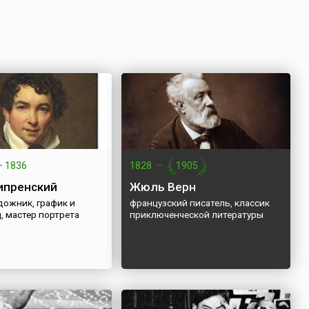
—
1836
1828
—
1905
ипренский
Жюль Верн
дожник, график и
французский писатель, классик
, мастер портрета
приключенческой литературы