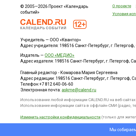
О проекте
© 2005—2026 Проект «Календарь
событий»
Условия исп
Учредитель — ООО «Квантор»
Адрес учредителя: 198516 Санкт-Петербург, г. Петергоф, Са
Издатель —
ООО «МЕДИО»
Адрес издателя: 198516 Санкт-Петербург, г. Петергоф, Санк
Главный редактор - Комарова Мария Сергеевна
Адрес редакции:
198516
Санкт-Петербург, г. Петергоф
,
Са
Телефон:
+7 812 640-06-60
Электронная почта:
askme@calend.ru
Использование любой информации CALEND.RU на веб-сайтах 
Использование информации сайта в оффлайн-СМИ (радио, тел
Изменить настройки конфиденциальности
(только для жител
Мы собираем