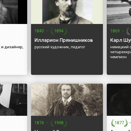
1840
—
1894
1869
—
Илларион Прянишников
Карл Шу
 и дизайнер,
русский художник, педагог
немецкий 
четырехкр
чемпион
1874
—
1948
1877