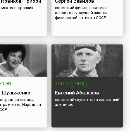
 Новиков-Прибой
Сергей Вавилов
 писатель-прозаик
советский физик, академик,
основатель научной школы
физической оптики в СССР
—
1984
1907
—
1948
я Шульженко
Евгений Абалаков
эстрадная певица,
советский скульптор и известный
атра и кино, Народная
альпинист
СССР