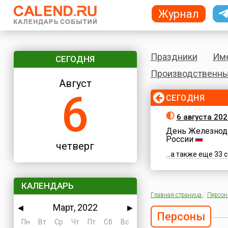
Журнал
Праздники
Им
СЕГОДНЯ
Производственны
Август
6
СЕГОДНЯ
6 августа 202
День Железнод
России
четверг
...а также еще 33
КАЛЕНДАРЬ
Главная страница
/
Персо
Март, 2022
◀
▶
Персоны
Пн
Вт
Ср
Чт
Пт
Сб
Вс