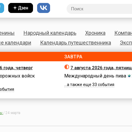
енины
Народный календарь
Хроника
Компа
е календари
Календарь путешественника
Эксп
ЗАВТРА
6 года, четверг
7 августа 2026 года, пятниц
орожных войск
Международный день пива
...а также еще 33 события
 события
ны
/
24 марта