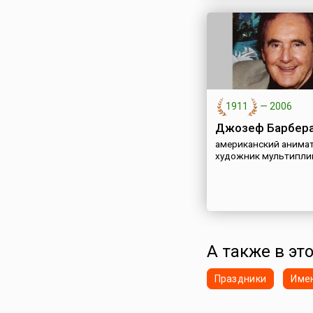
1911
—
2006
Джозеф Барбер
американский анимат
художник мультипли
А также в это
Праздники
Име