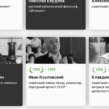
Николай Бердяев
Алексей
ионист
русский религиозный философ,
советский
публицист
1900
—
1993
1906
ин
Иван Козловский
Клавди
-й чемпион
советский певец-тенор, режиссер,
советская 
Народный артист СССР
актриса те
артистка 