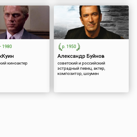
—
1980
р. 1950
кКуин
Александр Буйнов
кий киноактер
советский и российский
эстрадный певец, актер,
композитор, шоумен