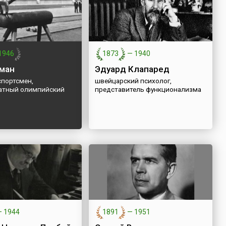
1946
1873
—
1940
ман
Эдуард Клапаред
спортсмен,
швейцарский психолог,
атный олимпийский
представитель функционализма
—
1944
1891
—
1951