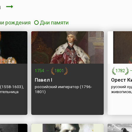
та
ни рождения
Дни памяти
1754
—
1801
1782
Павел I
Орест К
(1558-1603),
российский император (1796-
русский ху
ительница
1801)
живописец