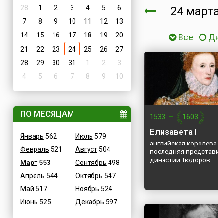
28
1
2
3
4
5
6
24 мар
7
8
9
10
11
12
13
14
15
16
17
18
19
20
Все
Д
21
22
23
24
25
26
27
28
29
30
31
1
2
3
4
5
6
7
8
9
10
ПО МЕСЯЦАМ
1533
—
1603
Елизавета I
Январь
562
Июль
579
английская королева 
Февраль
521
Август
504
последняя представ
династии Тюдоров
Март
553
Сентябрь
498
Апрель
544
Октябрь
547
Май
517
Ноябрь
524
Июнь
525
Декабрь
597