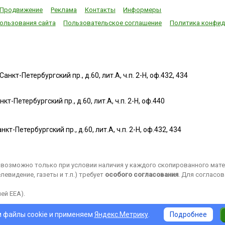
Продвижение
Реклама
Контакты
Информеры
ользования сайта
Пользовательское соглашение
Политика конфид
нкт-Петербургский пр., д.60, лит.А, ч.п. 2-Н, оф.432, 434
т-Петербургский пр., д.60, лит.А, ч.п. 2-Н, оф.440
нкт-Петербургский пр., д.60, лит.А, ч.п. 2-Н, оф.432, 434
возможно только при условии наличия у каждого скопированного матер
евидение, газеты и т.п.) требует
особого согласования
. Для согласо
ей EEA).
 файлы cookie и применяем
Яндекс.Метрику
.
Подробнее