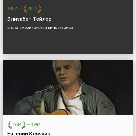
1932
—
2011
Элизабет Тейлор
англо-американская киноактриса
1934
—
1994
Евгений Клячкин