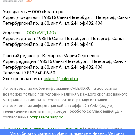
Учредитель — ООО «Квантор»
Адрес учредителя: 198516 Санкт-Петербург, г. Петергоф, Санкт-
Петербургский пр., д.60, лит.А, ч.п. 2-Н, оф.432, 434
Издатель —
ООО «МЕДИО»
Адрес издателя: 198516 Санкт-Петербург, г. Петергоф, Санкт-
Петербургский пр., д.60, лит.А, ч.п. 2-Н, оф.440
Главный редактор - Комарова Мария Сергеевна
Адрес редакции:
198516
Санкт-Петербург, г. Петергоф
,
Санкт-
Петербургский пр., д.60, лит.А, ч.п. 2-Н, оф.432, 434
Телефон:
+7 812 640-06-60
Электронная почта:
askme@calend.ru
Использование любой информации CALEND.RU на веб-сайтах
возможно только при условии наличия у каждого скопированного
материала активной гиперссылки на страницу-источник.
Использование информации сайта в оффлайн-СМИ (радио,
телевидение, газеты и т.п.) требует
особого согласования
. Для
согласования
отправьте запрос
.
Изменить настройки конфиденциальности
(только для жителей
Мы собираем файлы cookie и применяем
Яндекс.Метрику
.
EEA).