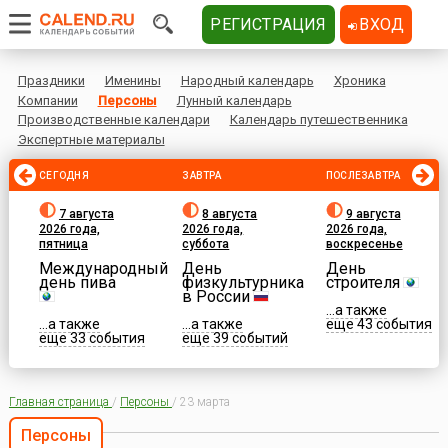
РЕГИСТРАЦИЯ
ВХОД
Праздники
Именины
Народный календарь
Хроника
Компании
Персоны
Лунный календарь
Производственные календари
Календарь путешественника
Экспертные материалы
СЕГОДНЯ
ЗАВТРА
ПОСЛЕЗАВТРА
7 августа
8 августа
9 августа
2026 года,
2026 года,
2026 года,
пятница
суббота
воскресенье
Международный
День
День
день пива
физкультурника
строителя
в России
...а также
...а также
...а также
еще 43 события
еще 33 события
еще 39 событий
Главная страница
/
Персоны
/
23 марта
Персоны