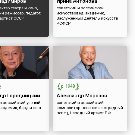
ладимиров
Ирина Антонова
актер театра и кино,
советский и российский
й режиссер, педагог,
искусствовед, академик,
артист СССР
Заслуженный деятель искусств
РСФСР
р. 1948
др Городницкий
Александр Морозов
и российский ученый-
советский и российский
академик, бард и поэт
композитор-песенник, эстрадный
певец, Народный артист РФ