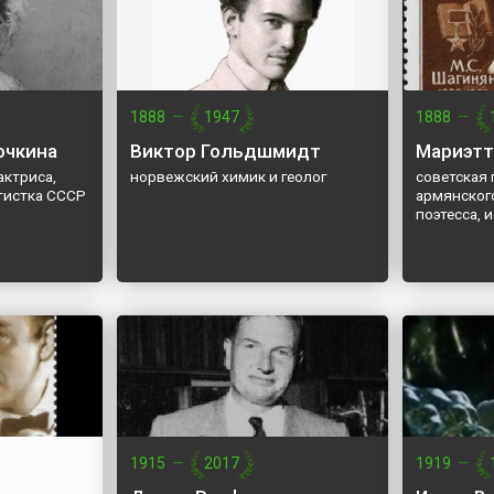
1888
—
1947
1888
—
очкина
Виктор Гольдшмидт
Мариэтт
актриса,
норвежский химик и геолог
советская
ртистка СССР
армянског
поэтесса, 
1915
—
2017
1919
—