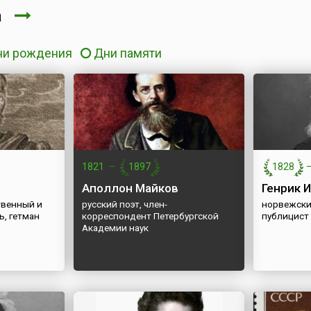
та
ни рождения
Дни памяти
1821
—
1897
1828
Аполлон Майков
Генрик 
твенный и
русский поэт, член-
норвежский
ь, гетман
корреспондент Петербургской
публицист
Академии наук