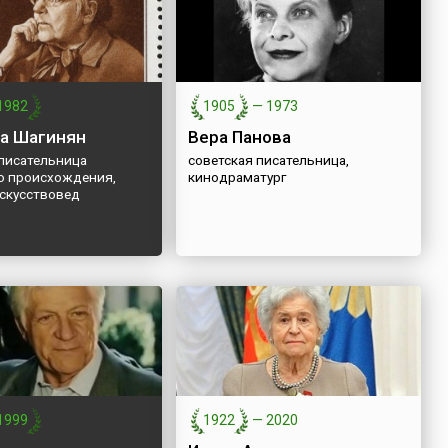
1982
1905
—
1973
а Шагинян
Вера Панова
 писательница
cоветская писательница,
о происхождения,
кинодраматург
искусствовед
1999
1922
—
2020