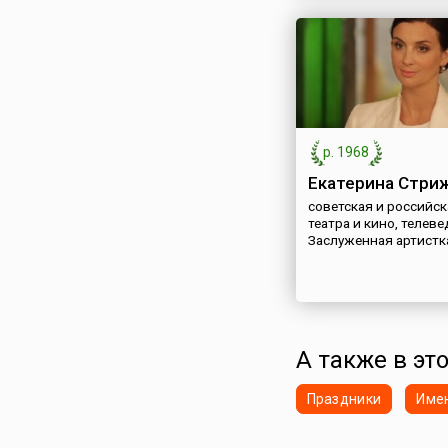
р. 1968
Екатерина Стри
советская и российск
театра и кино, телев
Заслуженная артистк
А также в это
Праздники
Име