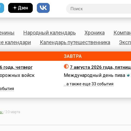
енины
Народный календарь
Хроника
Компа
е календари
Календарь путешественника
Эксп
ЗАВТРА
6 года, четверг
7 августа 2026 года, пятниц
орожных войск
Международный день пива
...а также еще 33 события
 события
ны
/
20 марта