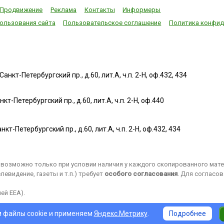
Продвижение
Реклама
Контакты
Информеры
ользования сайта
Пользовательское соглашение
Политика конфид
нкт-Петербургский пр., д.60, лит.А, ч.п. 2-Н, оф.432, 434
т-Петербургский пр., д.60, лит.А, ч.п. 2-Н, оф.440
нкт-Петербургский пр., д.60, лит.А, ч.п. 2-Н, оф.432, 434
возможно только при условии наличия у каждого скопированного матер
евидение, газеты и т.п.) требует
особого согласования
. Для согласо
ей EEA).
 файлы cookie и применяем
Яндекс.Метрику
.
Подробнее