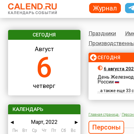
Журнал
Праздники
Им
СЕГОДНЯ
Производственны
Август
6
СЕГОДНЯ
6 августа 202
День Железнод
России
четверг
...а также еще 33
КАЛЕНДАРЬ
Главная страница
/
Персо
Март, 2022
◀
▶
Персоны
Пн
Вт
Ср
Чт
Пт
Сб
Вс