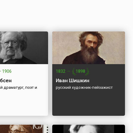
—
1906
1832
—
1898
Ибсен
Иван Шишкин
 драматург, поэт и
русский художник-пейзажист