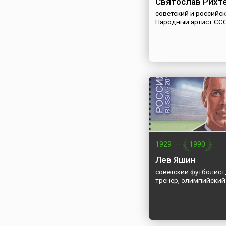
Святослав Рихт
советский и российск
Народный артист СС
1929
—
1990
Лев Яшин
советский футболист,
тренер, олимпийский