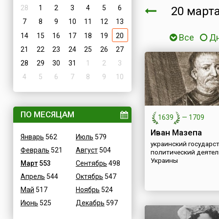
28
1
2
3
4
5
6
20 мар
7
8
9
10
11
12
13
14
15
16
17
18
19
20
Все
Д
21
22
23
24
25
26
27
28
29
30
31
1
2
3
4
5
6
7
8
9
10
ПО МЕСЯЦАМ
1639
—
1709
Иван Мазепа
Январь
562
Июль
579
украинский государс
Февраль
521
Август
504
политический деятел
Украины
Март
553
Сентябрь
498
Апрель
544
Октябрь
547
Май
517
Ноябрь
524
Июнь
525
Декабрь
597