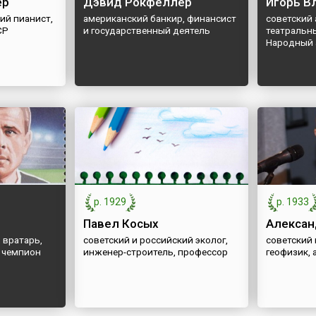
ер
Дэвид Рокфеллер
Игорь В
ий пианист,
американский банкир, финансист
советский 
СР
и государственный деятель
театральны
Народный 
р. 1929
р. 1933
Павел Косых
Алексан
 вратарь,
советский и российский эколог,
советский 
 чемпион
инженер-строитель, профессор
геофизик, 