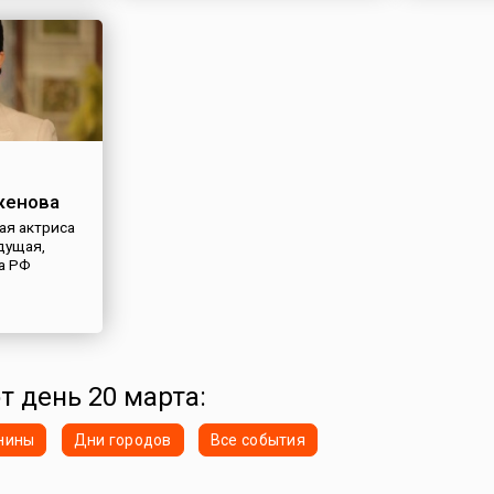
женова
ая актриса
едущая,
а РФ
т день 20 марта:
нины
Дни городов
Все события