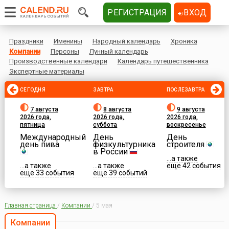
РЕГИСТРАЦИЯ
ВХОД
Праздники
Именины
Народный календарь
Хроника
Компании
Персоны
Лунный календарь
Производственные календари
Календарь путешественника
Экспертные материалы
СЕГОДНЯ
ЗАВТРА
ПОСЛЕЗАВТРА
7 августа
8 августа
9 августа
2026 года,
2026 года,
2026 года,
пятница
суббота
воскресенье
Международный
День
День
день пива
физкультурника
строителя
в России
...а также
...а также
...а также
еще 42 события
еще 33 события
еще 39 событий
Главная страница
/
Компании
/
5 мая
Компании