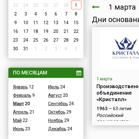
23
24
25
26
27
28
1
1 март
2
3
4
5
6
7
8
Дни основан
9
10
11
12
13
14
15
16
17
18
19
20
21
22
23
24
25
26
27
28
29
30
31
1
2
3
4
5
ПО МЕСЯЦАМ
1 марта
Производствен
Январь
12
Июль
24
объединение
Февраль
9
Август
20
«Кристалл»
Март
20
Сентябрь
24
1963
— 63-летие
Апрель
21
Октябрь
29
Российский
Май
22
Ноябрь
29
производитель
бриллиантов
Июнь
23
Декабрь
24