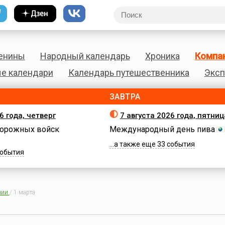
енины
Народный календарь
Хроника
Компа
е календари
Календарь путешественника
Эксп
ЗАВТРА
6 года, четверг
7 августа 2026 года, пятниц
орожных войск
Международный день пива
...а также еще 33 события
 события
нии
/
1 марта