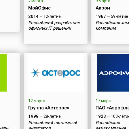
7 марта
9 марта
МойОфис
Акрон
2014
1967
— 12-летие
— 59-летие
Российский разработчик
Российская хим
офисных IT решений
компания
алов
12 марта
17 марта
Группа «Астерос»
ПАО «Аэрофл
1998
1923
— 28-летие
— 103-лети
Российский системный
Российская
неры
интегратор
авиакомпания