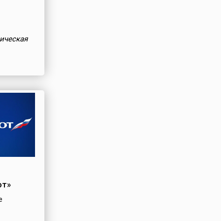
ическая
от»
е