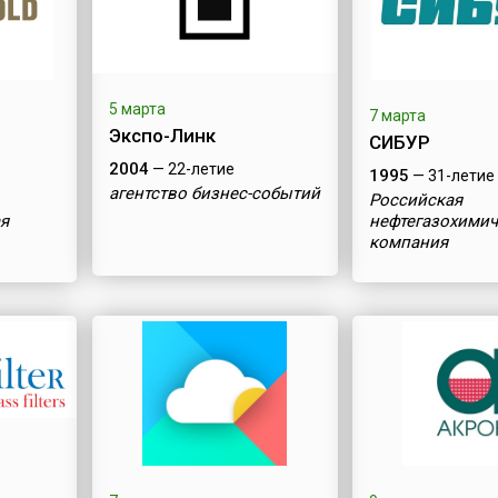
5 марта
7 марта
Экспо-Линк
СИБУР
2004
— 22-летие
1995
— 31-летие
агентство бизнес-событий
Российская
я
нефтегазохимич
компания