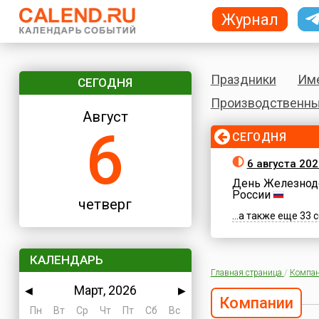
Журнал
Праздники
Им
СЕГОДНЯ
Производственны
Август
6
СЕГОДНЯ
6 августа 202
День Железнод
России
четверг
...а также еще 33
КАЛЕНДАРЬ
Главная страница
/
Компа
Март, 2026
◀
▶
Компании
Пн
Вт
Ср
Чт
Пт
Сб
Вс