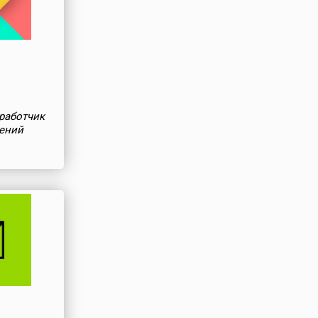
работчик
шений