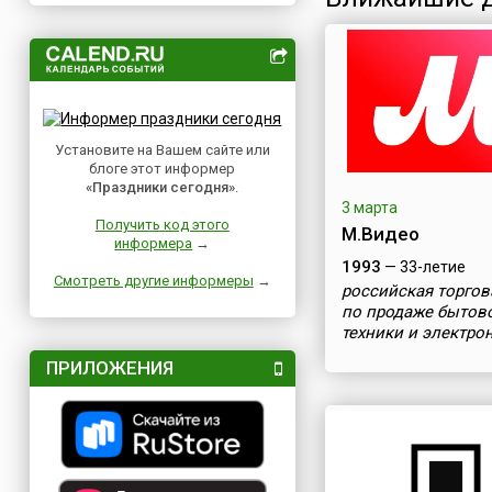
Установите на Вашем сайте или
блоге этот информер
«Праздники сегодня»
.
3 марта
Получить код этого
М.Видео
информера
→
1993
— 33-летие
Смотреть другие информеры
→
российская торгов
по продаже бытов
техники и электро
ПРИЛОЖЕНИЯ