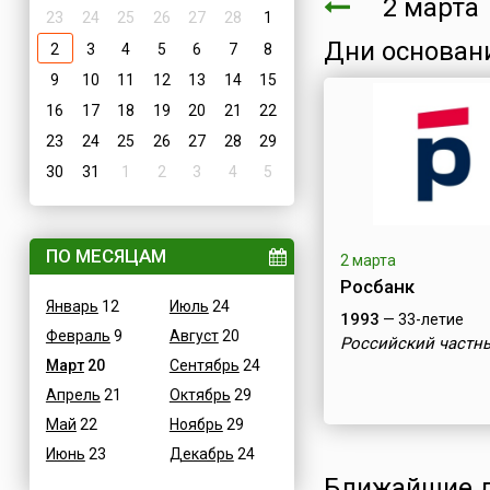
2 март
23
24
25
26
27
28
1
Дни основан
2
3
4
5
6
7
8
9
10
11
12
13
14
15
16
17
18
19
20
21
22
23
24
25
26
27
28
29
30
31
1
2
3
4
5
ПО МЕСЯЦАМ
2 марта
Росбанк
Январь
12
Июль
24
1993
— 33-летие
Февраль
9
Август
20
Российский частн
Март
20
Сентябрь
24
Апрель
21
Октябрь
29
Май
22
Ноябрь
29
Июнь
23
Декабрь
24
Ближайшие д