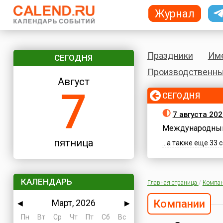
Журнал
Праздники
Им
СЕГОДНЯ
Производственны
Август
7
СЕГОДНЯ
7 августа 202
Международный
пятница
...а также еще 33
КАЛЕНДАРЬ
Главная страница
/
Компа
Март, 2026
Компании
◀
▶
Пн
Вт
Ср
Чт
Пт
Сб
Вс