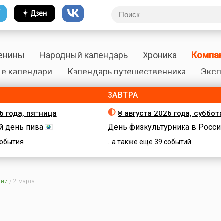
енины
Народный календарь
Хроника
Компа
е календари
Календарь путешественника
Эксп
ЗАВТРА
6 года, пятница
8 августа 2026 года, суббот
 день пива
День физкультурника в Росси
 события
...а также еще 39 событий
нии
/
2 марта