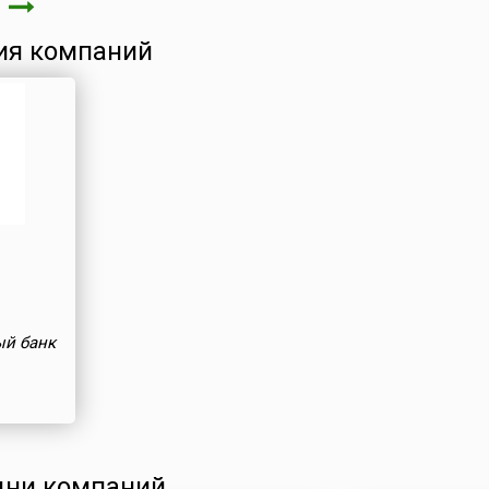
а
ия компаний
ый банк
ни компаний