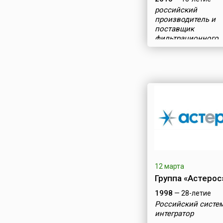
российский
производитель и
поставщик
фильтрационного
оборудования и
расходных матери
12 марта
Группа «Астерос
1998
— 28-летие
Российский систе
интегратор