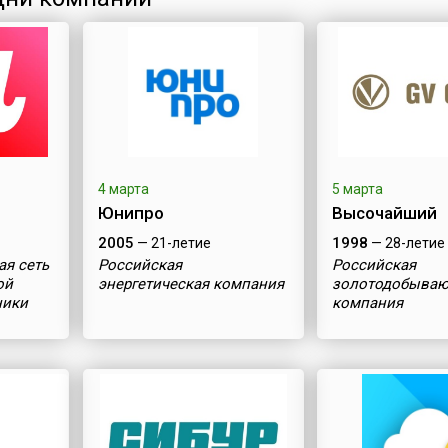
4 марта
5 марта
Юнипро
Высочайший
2005
1998
— 21-летие
— 28-летие
ая сеть
Российская
Российская
ой
энергетическая компания
золотодобыва
ники
компания