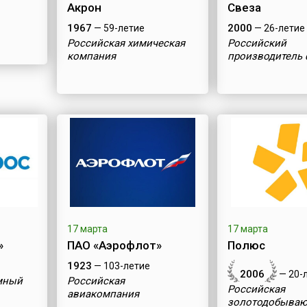
Акрон
Свеза
1967
2000
— 59-летие
— 26-летие
Российская химическая
Российский
компания
производитель
алов
17 марта
17 марта
»
ПАО «Аэрофлот»
Полюс
1923
— 103-летие
2006
— 20-
мный
Российская
Российская
авиакомпания
золотодобыва