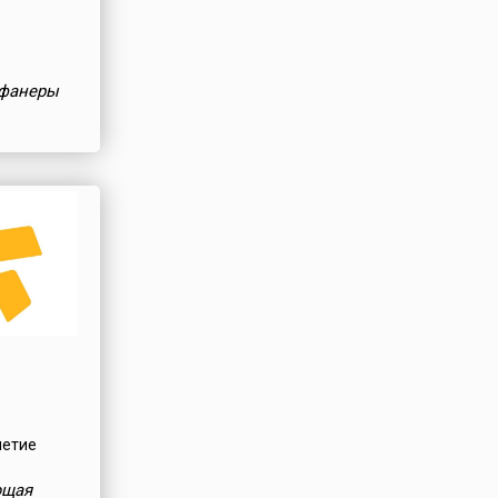
 фанеры
летие
ющая