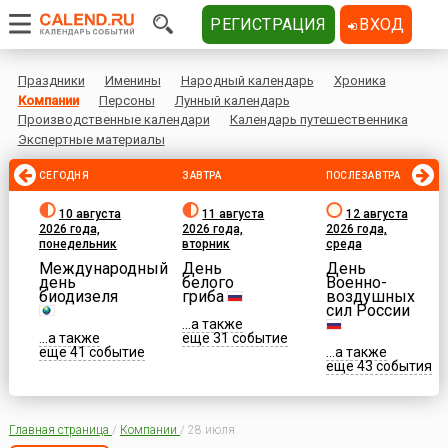
РЕГИСТРАЦИЯ
ВХОД
Праздники
Именины
Народный календарь
Хроника
Компании
Персоны
Лунный календарь
Производственные календари
Календарь путешественника
Экспертные материалы
СЕГОДНЯ
ЗАВТРА
ПОСЛЕЗАВТРА
10 августа
11 августа
12 августа
2026 года,
2026 года,
2026 года,
понедельник
вторник
среда
Международный
День
День
день
белого
Военно-
биодизеля
гриба
воздушных
сил России
...а также
...а также
еще 31 событие
еще 41 событие
...а также
еще 43 события
Главная страница
/
Компании
/
28 июля