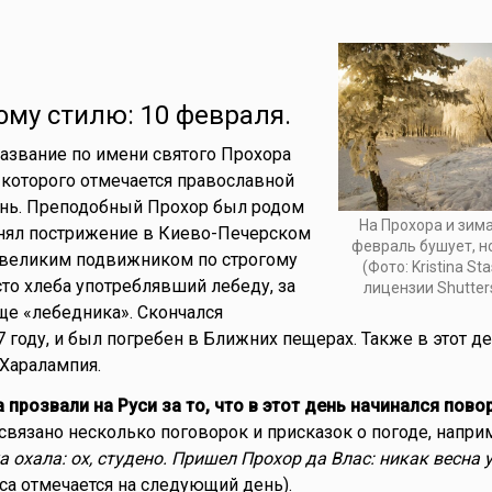
ому стилю: 10 февраля.
азвание по имени святого Прохора
 которого отмечается православной
ень. Преподобный Прохор был родом
На Прохора и зима
инял пострижение в Киево-Печерском
февраль бушует, н
 великим подвижником по строгому
(Фото: Kristina Sta
о хлеба употреблявший лебеду, за
лицензии Shutter
ще «лебедника». Скончался
 году, и был погребен в Ближних пещерах. Также в этот де
Харалампия.
прозвали на Руси за то, что в этот день начинался пово
связано несколько поговорок и присказок о погоде, наприм
 охала: ох, студено. Пришел Прохор да Влас: никак весна у
аса отмечается на следующий день).