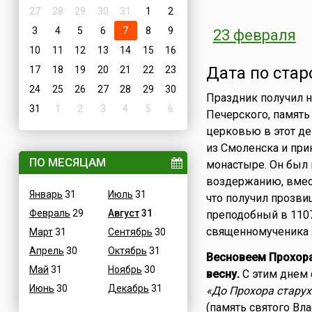
27
28
29
30
31
1
2
3
4
5
6
7
8
9
23 февраля
10
11
12
13
14
15
16
Дата по стар
17
18
19
20
21
22
23
24
25
26
27
28
29
30
Праздник получил н
31
1
2
3
4
5
6
Печерского, память
церковью в этот д
из Смоленска и пр
ПО МЕСЯЦАМ
монастыре. Он был
воздержанию, вмест
Январь
31
Июль
31
что получил прозви
Февраль
29
Август
31
преподобный в 1107
священномученика 
Март
31
Сентябрь
30
Апрель
30
Октябрь
31
Весновеем Прохора 
Май
31
Ноябрь
30
весну.
С этим днем 
Июнь
30
Декабрь
31
«До Прохора старуха
(память святого Вл