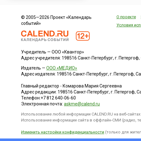
О проекте
© 2005—2026 Проект «Календарь
событий»
Условия исп
Учредитель — ООО «Квантор»
Адрес учредителя: 198516 Санкт-Петербург, г. Петергоф, Са
Издатель —
ООО «МЕДИО»
Адрес издателя: 198516 Санкт-Петербург, г. Петергоф, Санк
Главный редактор - Комарова Мария Сергеевна
Адрес редакции:
198516
Санкт-Петербург, г. Петергоф
,
Са
Телефон:
+7 812 640-06-60
Электронная почта:
askme@calend.ru
Использование любой информации CALEND.RU на веб-сайтах 
Использование информации сайта в оффлайн-СМИ (радио, тел
Изменить настройки конфиденциальности
(только для жител