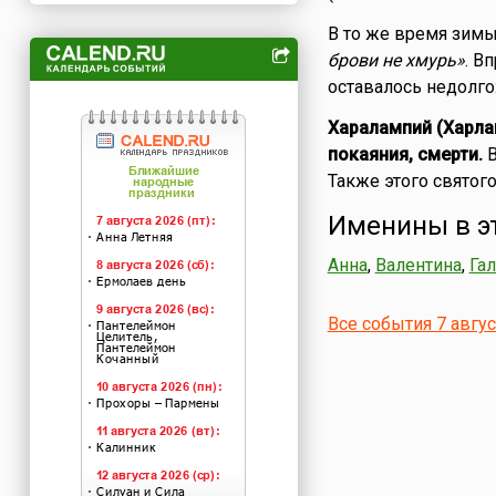
В то же время зимы
брови не хмурь»
. В
оставалось недолго
Харалампий (Харлам
покаяния, смерти.
В
Также этого святог
Именины в э
Анна
,
Валентина
,
Га
Все события 7 авгу