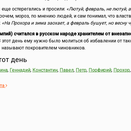
 еще остерегались и просили:
«Лютуй, февраль, не лютуй, а
прочем, мороз, по мнению людей, и сам понимал, что власт
:
«На Прохора и зима заохает, а февраль бушует, но весну ч
пий) считался в русском народе хранителем от внезапно
 этот день ему нужно было молиться об избавлении от так
о называют покровителем чиновников.
тот день
лина
,
Геннадий
,
Константин
,
Павел
,
Петр
,
Порфирий
,
Прохор
ста