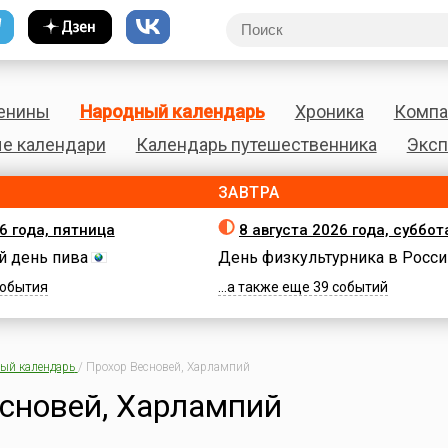
енины
Народный календарь
Хроника
Компа
е календари
Календарь путешественника
Эксп
ЗАВТРА
6 года, пятница
8 августа 2026 года, суббот
 день пива
День физкультурника в Росси
 события
...а также еще 39 событий
ый календарь
/
Прохор Весновей, Харлампий
сновей, Харлампий