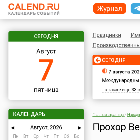
Журнал
Праздники
Им
СЕГОДНЯ
Производственны
Август
7
СЕГОДНЯ
7 августа 202
Международный
пятница
...а также еще 33
КАЛЕНДАРЬ
Главная страница
/
Народн
Прохор Ве
Август, 2026
◀
▶
Пн
Вт
Ср
Чт
Пт
Сб
Вс