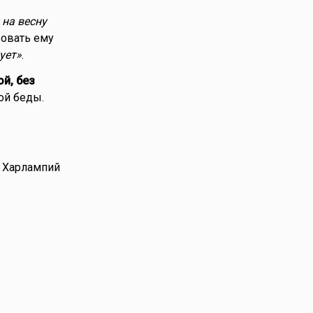
 на весну
вовать ему
ует»
.
й, без
ой беды.
, Харлампий