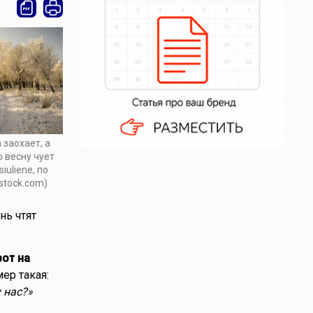
 заохает, а
о весну чует
siuliene, по
stock.com)
нь чтят
рот на
ер такая:
 нас?»