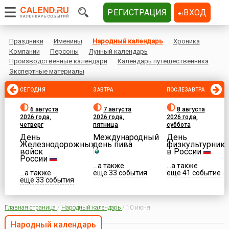
РЕГИСТРАЦИЯ
ВХОД
Праздники
Именины
Народный календарь
Хроника
Компании
Персоны
Лунный календарь
Производственные календари
Календарь путешественника
Экспертные материалы
СЕГОДНЯ
ЗАВТРА
ПОСЛЕЗАВТРА
6 августа
7 августа
8 августа
2026 года,
2026 года,
2026 года,
четверг
пятница
суббота
День
Международный
День
Железнодорожных
день пива
физкультурника
войск
в России
России
...а также
...а также
...а также
еще 33 события
еще 41 событие
еще 33 события
Главная страница
/
Народный календарь
/
10 июня
Народный календарь