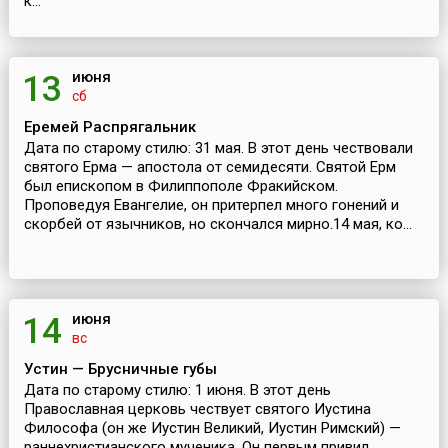
к...
июня
13
сб
Еремей Распрягальник
Дата по старому стилю: 31 мая. В этот день чествовали
святого Ерма — апостола от семидесяти. Святой Ерм
был епископом в Филиппополе Фракийском.
Проповедуя Евангелие, он притерпел много гонений и
скорбей от язычников, но скончался мирно.14 мая, ко...
июня
14
вс
Устин — Брусничные губы
Дата по старому стилю: 1 июня. В этот день
Православная церковь чествует святого Иустина
Философа (он же Иустин Великий, Иустин Римский) —
раннехристианского мученика. Он первым привил