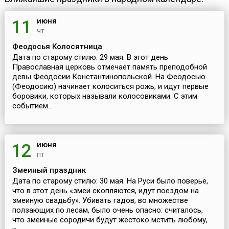
июня
11
чт
Феодосья Колосятница
Дата по старому стилю: 29 мая. В этот день
Православная церковь отмечает память преподобной
девы Феодосии Константинопольской. На Феодосью
(Феодосию) начинает колоситься рожь, и идут первые
боровики, которых называли колосовиками. С этим
событием...
июня
12
пт
Змеиный праздник
Дата по старому стилю: 30 мая. На Руси было поверье,
что в этот день «змеи скопляются, идут поездом на
змеиную свадьбу». Убивать гадов, во множестве
ползающих по лесам, было очень опасно: считалось,
что змеиные сородичи будут жестоко мстить любому,