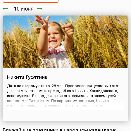
10 июня
Никита Гусятник
Дата по старому стилю: 28 мая. Православная церковь в этот
день отмечает память преподобного Никиты Халкидонского,
исповедника. В народе же святого называли стражем гусей, а
попросту — Гусятником. По народному поверью, Никита
охраняет преимущественно гусят, а не взрослых птиц,
оберегает их от орлов, ястребов и других хищников.Второе
название этого дня — Полудницы. Так величали особых духов...
Ближайшие праздники в народном календаре: