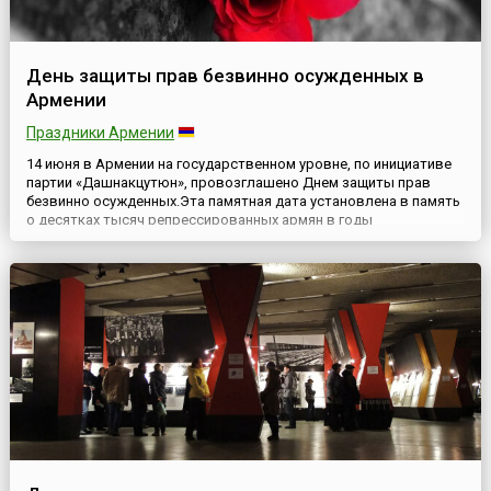
День защиты прав безвинно осужденных в
Армении
Праздники Армении
14 июня в Армении на государственном уровне, по инициативе
партии «Дашнакцутюн», провозглашено Днем защиты прав
безвинно осужденных.Эта памятная дата установлена в память
о десятках тысяч репрессированных армян в годы
большевистской диктатуры, когда депортация народов была
одной из форм политических репрессий в СССР. Еще в 1939 году
армяне были переселены из Азербайджана в Казахстан, а в 1...