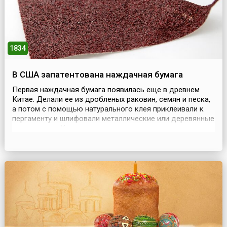
1834
В США запатентована наждачная бумага
Первая наждачная бумага появилась еще в древнем
Китае. Делали ее из дробленых раковин, семян и песка,
а потом с помощью натурального клея приклеивали к
пергаменту и шлифовали металлические или деревянные
поверхности. У некоторых народов в качестве
шлифовальной шкурки использовалась… акулья кожа. В
1833 году англичанин Джон Океи придумал прототип
«наждачки», нанеся на пергамент измельченное сте...