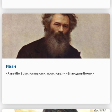
Иван
«Яхве (Бог) смилостивился, помиловал», «Благодать Божия»