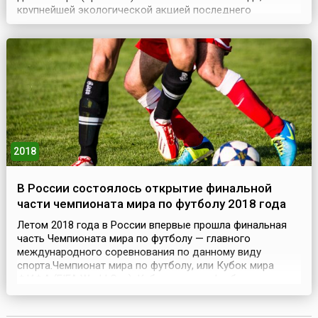
крупнейшей экологической акцией последнего
десятилетия 20 века. В ней приняли участие
представители более 170 стран мира – это в общей
сложности более 8 тысяч делегатов, а также около 3
тысяч представителей неправительственных
международных органи...
2018
В России состоялось открытие финальной
части чемпионата мира по футболу 2018 года
Летом 2018 года в России впервые прошла финальная
часть Чемпионата мира по футболу — главного
международного соревнования по данному виду
спорта.Чемпионат мира по футболу, или Кубок мира
ФИФА (FIFA World Cup), Кубок мира по футболу,
Чемпионат мира ФИФА, мундиаль, проводится
Международной федерацией футбола, ФИФА