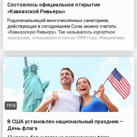
Состоялось официальное открытие
«Кавказской Ривьеры»
Родоначальницей многочисленных санаториев,
действующих в сегодняшнем Сочи, можно считать
«Кавказскую Ривьеру». Так называлось курортное
заведение, открывшееся летом 1909 года. Инициатива
его создания принадлежала министру земледелия и
государственных имуществ Алексею Ермолову, а
реализовать ее взялся московский коммерсант Антон
Тарнопольский. Министерство выделило на берегу
Черного моря хорошу...
1916
В США установлен национальный праздник –
День флага