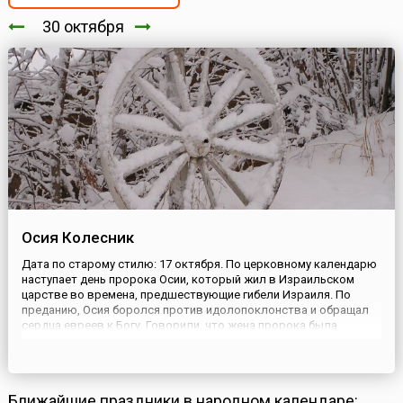
30 октября
Осия Колесник
Дата по старому стилю: 17 октября. По церковному календарю
наступает день пророка Осии, который жил в Израильском
царстве во времена, предшествующие гибели Израиля. По
преданию, Осия боролся против идолопоклонства и обращал
сердца евреев к Богу. Говорили, что жена пророка была
распутницей, изменяла Осии и, в конце концов, оставила его.
После этого он с еще большим пылом стал призывать
израильтян к...
Ближайшие праздники в народном календаре: