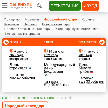
РЕГИСТРАЦИЯ
ВХОД
Праздники
Именины
Народный календарь
Хроника
Компании
Персоны
Лунный календарь
Производственные календари
Календарь путешественника
Экспертные материалы
СЕГОДНЯ
ЗАВТРА
ПОСЛЕЗАВТРА
9 августа
10 августа
11 августа
2026 года,
2026 года,
2026 года,
воскресенье
понедельник
вторник
День
Международный
День
строителя
день
белого
биодизеля
гриба
...а также
еще 42 события
...а также
...а также
еще 33 события
еще 40 событий
Главная страница
/
Народный календарь
/
30 октября
Народный календарь