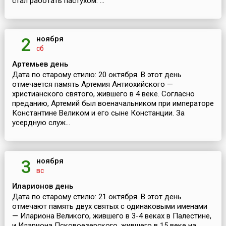
стал работать пастухом. ...
ноября
2
сб
Артемьев день
Дата по старому стилю: 20 октября. В этот день
отмечается память Артемия Антиохийского —
христианского святого, жившего в 4 веке. Согласно
преданию, Артемий был военачальником при императоре
Константине Великом и его сыне Констанции. За
усердную служ...
ноября
3
вс
Иларионов день
Дата по старому стилю: 21 октября. В этот день
отмечают память двух святых с одинаковыми именами
— Илариона Великого, жившего в 3-4 веках в Палестине,
и Илариона Псковоезерского, жившего в 15 веке на