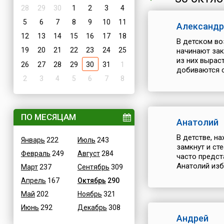
28
29
30
1
2
3
4
5
6
7
8
9
10
11
Александр
12
13
14
15
16
17
18
В детском во
19
20
21
22
23
24
25
начинают зак
из них вырас
26
27
28
29
30
31
1
добиваются св
2
3
4
5
6
7
8
ПО МЕСЯЦАМ
Анатолий
В детстве, н
Январь
222
Июль
243
замкнут и ст
Февраль
249
Август
284
часто предст
Анатолий изба
Март
237
Сентябрь
309
Апрель
167
Октябрь
290
Май
202
Ноябрь
321
Июнь
292
Декабрь
308
Андрей