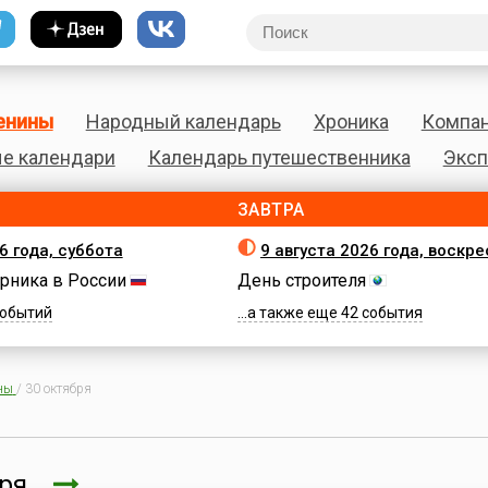
енины
Народный календарь
Хроника
Компа
е календари
Календарь путешественника
Эксп
ЗАВТРА
6 года, суббота
9 августа 2026 года, воскр
рника в России
День строителя
 событий
...а также еще 42 события
ны
/
30 октября
бря