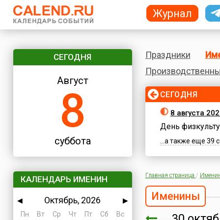
Журнал
Праздники
Им
СЕГОДНЯ
Производственны
Август
8
СЕГОДНЯ
8 августа 202
День физкульту
суббота
...а также еще 39
Главная страница
/
Имени
КАЛЕНДАРЬ ИМЕНИН
Именины
Октябрь, 2026
◀
▶
Пн
Вт
Ср
Чт
Пт
Сб
Вс
30 октя