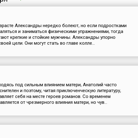
зрасте Александры нередко болеют, но если подростками
аляться и заниматься физическими упражнениями, тогда
тают крепкие и стойкие мужчины. Александры упорно
оей цели. Они могут стать во главе колле...
аходясь под сильным влиянием матери, Анатолий часто
еснителен и поэтому, читая приключенческую литературу,
авляет себя на месте героев романов. Со временем
вляется от чрезмерного влияния матери, но чув...