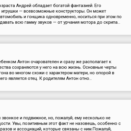
озраста Андрей обладает богатой фантазией. Его
 игрушки — всевозможные конструкторы. Он может
втомобиль и гонщика одновременно, носиться при этом по
здавать всю гамму звуков — от урчания мотора до скрипа...
бенком Антон очарователен и сразу же располагает к
чества сохраняются у него на всю жизнь. Основные черты
тона во многом схожи с характером матери, но опорой в
его является отец. К родителям Антон отно...
 звонкое и подвижное, но, пожалуй, ему несколько не
дости. Увы, позитивным этот факт не назовешь, особенно с
бразов и ассоциаций, которые связаны с ним.Пожалуй,