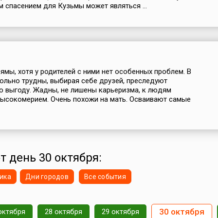
 спасением для Кузьмы может являться ...
рямы, хотя у родителей с ними нет особенных проблем. В
льно трудны, выбирая себе друзей, преследуют
 выгоду. Жадны, не лишены карьеризма, к людям
высокомерием. Очень похожи на мать. Осваивают самые
т день 30 октября:
ика
Дни городов
Все события
30 октября
октября
28 октября
29 октября