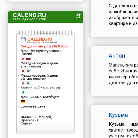
С детского в
излюбленные
изображать а
квартире и и
Антон
Маленьким ре
себе. Эти ка
характера Ан
детстве для н
Кузьма
Кузьма — имя
хватает твер
учетом тех о