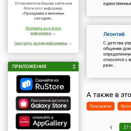
единственным
Установите на Вашем сайте или
блоге этот информер
«Праздники и именины
сегодня»
.
Получить код этого
информера
→
Леонтий
С детства уп
Смотреть другие информеры
→
общении дово
определенную
относятся с 
разн...
ПРИЛОЖЕНИЯ
А также в это
Праздники
Хрон
27 