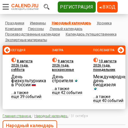
РЕГИСТРАЦИЯ
ВХОД
Праздники
Именины
Народный календарь
Хроника
Компании
Персоны
Лунный календарь
Производственные календари
Календарь путешественника
Экспертные материалы
СЕГОДНЯ
ЗАВТРА
ПОСЛЕЗАВТРА
8 августа
9 августа
10 августа
2026 года,
2026 года,
2026 года,
суббота
воскресенье
понедельник
День
День
Международны
физкультурника
строителя
день
в России
биодизеля
...а также
...а также
еще 42 события
еще 39 событий
...а также
еще 40 событий
Главная страница
/
Народный календарь
/
31 октября
Народный календарь