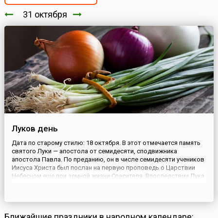
31 октября
Луков день
Дата по старому стилю: 18 октября. В этот отмечается память
святого Луки — апостола от семидесяти, сподвижника
апостола Павла. По преданию, он в числе семидесяти учеников
Иисуса Христа был послан на первую проповедь о Царствии
Небесном еще при земной жизни Спасителя. Впоследствии Лука
сопровождал в путешествиях святого Павла. Апостол принял
мученическую смерть в городе Фивы.Лука почитается как...
Ближайшие праздники в народном календаре: