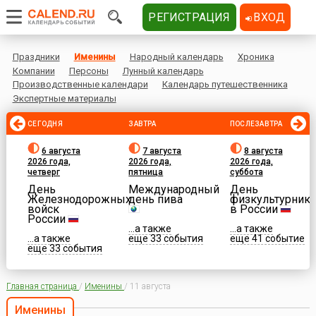
РЕГИСТРАЦИЯ
ВХОД
Праздники
Именины
Народный календарь
Хроника
Компании
Персоны
Лунный календарь
Производственные календари
Календарь путешественника
Экспертные материалы
СЕГОДНЯ
ЗАВТРА
ПОСЛЕЗАВТРА
6 августа
7 августа
8 августа
2026 года,
2026 года,
2026 года,
четверг
пятница
суббота
День
Международный
День
Железнодорожных
день пива
физкультурника
войск
в России
России
...а также
...а также
...а также
еще 33 события
еще 41 событие
еще 33 события
Главная страница
/
Именины
/
11 августа
Именины