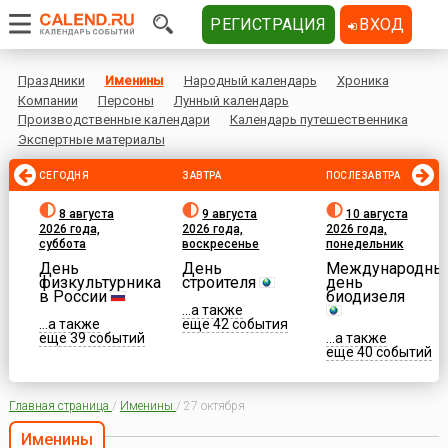
РЕГИСТРАЦИЯ
ВХОД
Праздники
Именины
Народный календарь
Хроника
Компании
Персоны
Лунный календарь
Производственные календари
Календарь путешественника
Экспертные материалы
СЕГОДНЯ
ЗАВТРА
ПОСЛЕЗАВТРА
8 августа
9 августа
10 августа
2026 года,
2026 года,
2026 года,
суббота
воскресенье
понедельник
День
День
Международны
физкультурника
строителя
день
в России
биодизеля
...а также
...а также
еще 42 события
еще 39 событий
...а также
еще 40 событий
Главная страница
/
Именины
/
27 октября
Именины