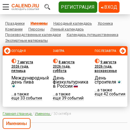
РЕГИСТРАЦИЯ
ВХОД
Праздники
Именины
Народный календарь
Хроника
Компании
Персоны
Лунный календарь
Производственные календари
Календарь путешественника
Экспертные материалы
СЕГОДНЯ
ЗАВТРА
ПОСЛЕЗАВТРА
7 августа
8 августа
9 августа
2026 года,
2026 года,
2026 года,
пятница
суббота
воскресенье
Международный
День
День
день пива
физкультурника
строителя
в России
...а также
...а также
...а также
еще 42 события
еще 33 события
еще 39 событий
Главная страница
/
Именины
/
30 октября
Именины