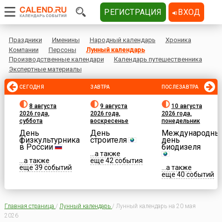
РЕГИСТРАЦИЯ
ВХОД
Праздники
Именины
Народный календарь
Хроника
Компании
Персоны
Лунный календарь
Производственные календари
Календарь путешественника
Экспертные материалы
СЕГОДНЯ
ЗАВТРА
ПОСЛЕЗАВТРА
8 августа
9 августа
10 августа
2026 года,
2026 года,
2026 года,
суббота
воскресенье
понедельник
День
День
Международны
физкультурника
строителя
день
в России
биодизеля
...а также
...а также
еще 42 события
еще 39 событий
...а также
еще 40 событий
Главная страница
/
Лунный календарь
/
Лунный календарь на 20 мая
2026