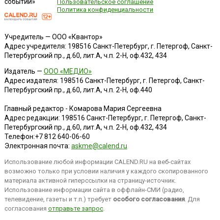
событий»
Пользовательское соглашение
Политика конфиденциальности
Учредитель — ООО «Квантор»
Адрес учредителя: 198516 Санкт-Петербург, г. Петергоф, Санкт-
Петербургский пр., д.60, лит.А, ч.п. 2-Н, оф.432, 434
Издатель —
ООО «МЕДИО»
Адрес издателя: 198516 Санкт-Петербург, г. Петергоф, Санкт-
Петербургский пр., д.60, лит.А, ч.п. 2-Н, оф.440
Главный редактор - Комарова Мария Сергеевна
Адрес редакции:
198516
Санкт-Петербург, г. Петергоф
,
Санкт-
Петербургский пр., д.60, лит.А, ч.п. 2-Н, оф.432, 434
Телефон:
+7 812 640-06-60
Электронная почта:
askme@calend.ru
Использование любой информации CALEND.RU на веб-сайтах
возможно только при условии наличия у каждого скопированного
материала активной гиперссылки на страницу-источник.
Использование информации сайта в оффлайн-СМИ (радио,
телевидение, газеты и т.п.) требует
особого согласования
. Для
согласования
отправьте запрос
.