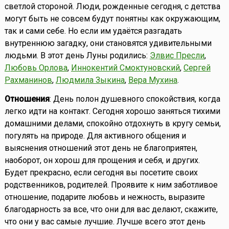
светлой стороной. Люди, рожденные сегодня, с детства
могут быть не совсем будут понятны как окружающим,
так и сами себе. Но если им удаётся разгадать
внутреннюю загадку, они становятся удивительными
людьми. В этот день Луны родились:
Элвис Пресли
,
Любовь Орлова
,
Иннокентий Смоктуновский
,
Сергей
Рахманинов
,
Людмила Зыкина
,
Вера Мухина
.
Отношения
: День полон душевного спокойствия, когда
легко идти на контакт. Сегодня хорошо заняться тихими
домашними делами, спокойно отдохнуть в кругу семьи,
погулять на природе. Для активного общения и
выяснения отношений этот день не благоприятен,
наоборот, он хорош для прощения и себя, и других.
Будет прекрасно, если сегодня вы посетите своих
родственников, родителей. Проявите к ним заботливое
отношение, подарите любовь и нежность, выразите
благодарность за все, что они для вас делают, скажите,
что они у вас самые лучшие. Лучше всего этот день