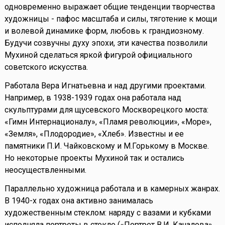
одновременно выражает общие тенденции творчества
художницы - пафос масштаба и силы, тяготение к мощи
и волевой динамике форм, любовь к грандиозному.
Будучи созвучны духу эпохи, эти качества позволили
Мухиной сделаться яркой фигурой официального
советского искусства.
Работала Вера Игнатьевна и над другими проектами.
Например, в 1938-1939 годах она работала над
скульптурами для щусевского Москворецкого моста:
«Гимн Интернационалу», «Пламя революции», «Море»,
«Земля», «Плодородие», «Хлеб». Известны и ее
памятники П.И. Чайковскому и М.Горькому в Москве.
Но некоторые проекты Мухиной так и остались
неосуществленными.
Параллельно художница работала и в камерных жанрах.
В 1940-х годах она активно занималась
художественным стеклом: наряду с вазами и кубками
исполняла портреты в стекле («Портрет В.И. Качалова»,