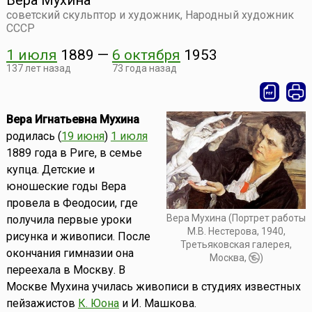
Вера Мухина
советский скульптор и художник, Народный художник
СССР
1 июля
1889
—
6 октября
1953
137 лет назад
73 года назад
Вера Игнатьевна Мухина
родилась (
19 июня
)
1 июля
1889 года в Риге, в семье
купца. Детские и
юношеские годы Вера
провела в Феодосии, где
Вера Мухина (Портрет работы
получила первые уроки
М.В. Нестерова, 1940,
рисунка и живописи. После
Третьяковская галерея,
окончания гимназии она
Москва,
)
переехала в Москву. В
Москве Мухина училась живописи в студиях известных
пейзажистов
К. Юона
и И. Машкова.