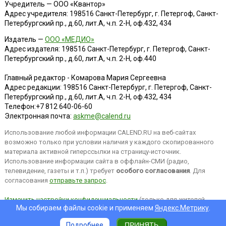
Учредитель — ООО «Квантор»
Адрес учредителя: 198516 Санкт-Петербург, г. Петергоф, Санкт-
Петербургский пр., д.60, лит.А, ч.п. 2-Н, оф.432, 434
Издатель —
ООО «МЕДИО»
Адрес издателя: 198516 Санкт-Петербург, г. Петергоф, Санкт-
Петербургский пр., д.60, лит.А, ч.п. 2-Н, оф.440
Главный редактор - Комарова Мария Сергеевна
Адрес редакции:
198516
Санкт-Петербург, г. Петергоф
,
Санкт-
Петербургский пр., д.60, лит.А, ч.п. 2-Н, оф.432, 434
Телефон:
+7 812 640-06-60
Электронная почта:
askme@calend.ru
Использование любой информации CALEND.RU на веб-сайтах
возможно только при условии наличия у каждого скопированного
материала активной гиперссылки на страницу-источник.
Использование информации сайта в оффлайн-СМИ (радио,
телевидение, газеты и т.п.) требует
особого согласования
. Для
согласования
отправьте запрос
.
Изменить настройки конфиденциальности
(только для жителей
Мы собираем файлы cookie и применяем
Яндекс.Метрику
.
EEA).
Подробнее
ПРИНЯТЬ