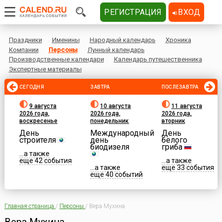
РЕГИСТРАЦИЯ
ВХОД
Праздники
Именины
Народный календарь
Хроника
Компании
Персоны
Лунный календарь
Производственные календари
Календарь путешественника
Экспертные материалы
СЕГОДНЯ
ЗАВТРА
ПОСЛЕЗАВТРА
9 августа
10 августа
11 августа
2026 года,
2026 года,
2026 года,
воскресенье
понедельник
вторник
День
Международный
День
строителя
день
белого
биодизеля
гриба
...а также
еще 42 события
...а также
...а также
еще 33 события
еще 40 событий
Главная страница
/
Персоны
/
Вера Мухина