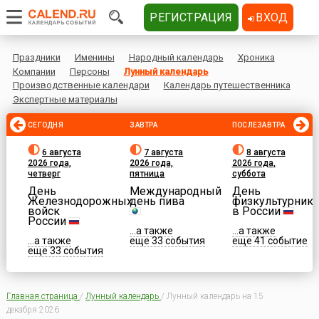
РЕГИСТРАЦИЯ
ВХОД
Праздники
Именины
Народный календарь
Хроника
Компании
Персоны
Лунный календарь
Производственные календари
Календарь путешественника
Экспертные материалы
СЕГОДНЯ
ЗАВТРА
ПОСЛЕЗАВТРА
6 августа
7 августа
8 августа
2026 года,
2026 года,
2026 года,
четверг
пятница
суббота
День
Международный
День
Железнодорожных
день пива
физкультурника
войск
в России
России
...а также
...а также
...а также
еще 33 события
еще 41 событие
еще 33 события
Главная страница
/
Лунный календарь
/
Лунный календарь на 15
декабря 2026