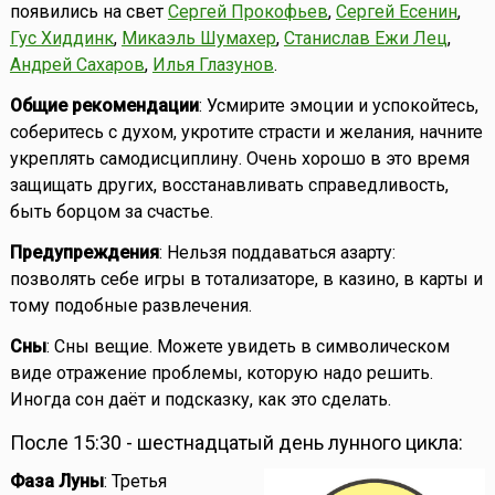
появились на свет
Сергей Прокофьев
,
Сергей Есенин
,
Гус Хиддинк
,
Микаэль Шумахер
,
Станислав Ежи Лец
,
Андрей Сахаров
,
Илья Глазунов
.
Общие рекомендации
: Усмирите эмоции и успокойтесь,
соберитесь с духом, укротите страсти и желания, начните
укреплять самодисциплину. Очень хорошо в это время
защищать других, восстанавливать справедливость,
быть борцом за счастье.
Предупреждения
: Нельзя поддаваться азарту:
позволять себе игры в тотализаторе, в казино, в карты и
тому подобные развлечения.
Сны
: Сны вещие. Можете увидеть в символическом
виде отражение проблемы, которую надо решить.
Иногда сон даёт и подсказку, как это сделать.
После 15:30 - шестнадцатый день лунного цикла:
Фаза Луны
: Третья