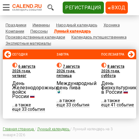
РЕГИСТРАЦИЯ
ВХОД
Праздники
Именины
Народный календарь
Хроника
Компании
Персоны
Лунный календарь
Производственные календари
Календарь путешественника
Экспертные материалы
СЕГОДНЯ
ЗАВТРА
ПОСЛЕЗАВТРА
6 августа
7 августа
8 августа
2026 года,
2026 года,
2026 года,
четверг
пятница
суббота
День
Международный
День
Железнодорожных
день пива
физкультурника
войск
в России
России
...а также
...а также
...а также
еще 33 события
еще 41 событие
еще 33 события
Главная страница
/
Лунный календарь
/
Лунный календарь на 3
января 2026