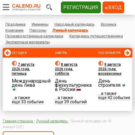
РЕГИСТРАЦИЯ
ВХОД
Праздники
Именины
Народный календарь
Хроника
Компании
Персоны
Лунный календарь
Производственные календари
Календарь путешественника
Экспертные материалы
СЕГОДНЯ
ЗАВТРА
ПОСЛЕЗАВТРА
7 августа
8 августа
9 августа
2026 года,
2026 года,
2026 года,
пятница
суббота
воскресенье
Международный
День
День
день пива
физкультурника
строителя
в России
...а также
...а также
...а также
еще 42 события
еще 33 события
еще 39 событий
Главная страница
/
Лунный календарь
/
Лунный календарь на 18
января 2021