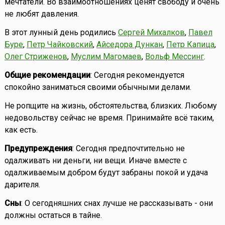
мечтатели. Во взаимоотношениях ценят свободу и очень
не любят давления.
В этот лунный день родились
Сергей Михалков
,
Павел
Буре
,
Петр Чайковский
,
Айседора Дункан
,
Петр Капица
,
Олег Стриженов
,
Муслим Магомаев
,
Вольф Мессинг
.
Общие рекомендации
: Сегодня рекомендуется
спокойно заниматься своими обычными делами.
Не ропщите на жизнь, обстоятельства, близких. Любому
недовольству сейчас не время. Принимайте всё таким,
как есть.
Предупреждения
: Сегодня предпочтительно не
одалживать ни деньги, ни вещи. Иначе вместе с
одалживаемым добром будут забраны покой и удача
дарителя.
Сны
: О сегодняшних снах лучше не рассказывать - они
должны остаться в тайне.