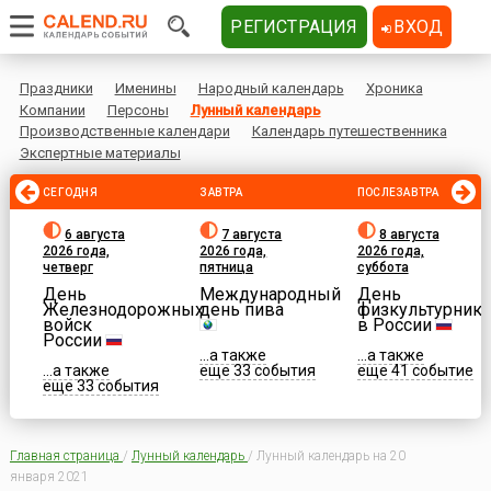
РЕГИСТРАЦИЯ
ВХОД
Праздники
Именины
Народный календарь
Хроника
Компании
Персоны
Лунный календарь
Производственные календари
Календарь путешественника
Экспертные материалы
СЕГОДНЯ
ЗАВТРА
ПОСЛЕЗАВТРА
6 августа
7 августа
8 августа
2026 года,
2026 года,
2026 года,
четверг
пятница
суббота
День
Международный
День
Железнодорожных
день пива
физкультурника
войск
в России
России
...а также
...а также
...а также
еще 33 события
еще 41 событие
еще 33 события
Главная страница
/
Лунный календарь
/
Лунный календарь на 20
января 2021