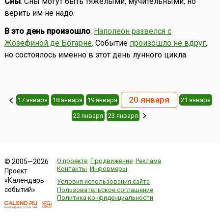
Сны
: Сны могут быть тяжёлыми, мучительными, но
верить им не надо.
В это день произошло
:
Наполеон развелся с
Жозефиной де Богарне
. Событие
произошло не вдруг
,
но состоялось именно в этот день лунного цикла.
20 января
17 января
18 января
19 января
21 января
22 января
23 января
О проекте
Продвижение
Реклама
© 2005—2026
Контакты
Информеры
Проект
«Календарь
Условия использования сайта
событий»
Пользовательское соглашение
Политика конфиденциальности