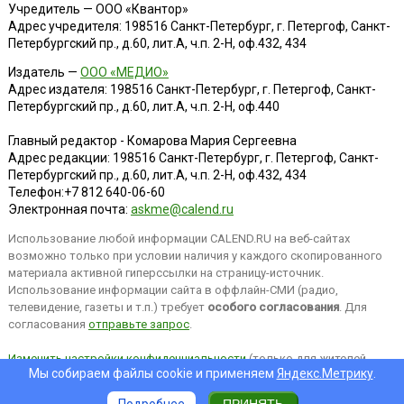
Учредитель — ООО «Квантор»
Адрес учредителя: 198516 Санкт-Петербург, г. Петергоф, Санкт-
Петербургский пр., д.60, лит.А, ч.п. 2-Н, оф.432, 434
Издатель —
ООО «МЕДИО»
Адрес издателя: 198516 Санкт-Петербург, г. Петергоф, Санкт-
Петербургский пр., д.60, лит.А, ч.п. 2-Н, оф.440
Главный редактор - Комарова Мария Сергеевна
Адрес редакции:
198516
Санкт-Петербург, г. Петергоф
,
Санкт-
Петербургский пр., д.60, лит.А, ч.п. 2-Н, оф.432, 434
Телефон:
+7 812 640-06-60
Электронная почта:
askme@calend.ru
Использование любой информации CALEND.RU на веб-сайтах
возможно только при условии наличия у каждого скопированного
материала активной гиперссылки на страницу-источник.
Использование информации сайта в оффлайн-СМИ (радио,
телевидение, газеты и т.п.) требует
особого согласования
. Для
согласования
отправьте запрос
.
Изменить настройки конфиденциальности
(только для жителей
Мы собираем файлы cookie и применяем
Яндекс.Метрику
.
EEA).
Подробнее
ПРИНЯТЬ