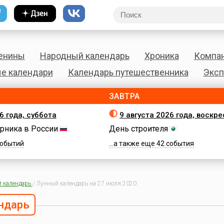
енины
Народный календарь
Хроника
Компа
е календари
Календарь путешественника
Эксп
ЗАВТРА
6 года, суббота
9 августа 2026 года, воскр
рника в России
День строителя
 событий
...а также еще 42 события
 календарь
/
Лунный календарь на 27 июля 2020
ндарь