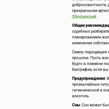
добросовестности, 
прекрасными артист
Ободзинский
.
Общие рекомендац
судебных разбирате
планированием жил
изменение собствен
Самое подходящее в
прошлое. Пусть все
будто в пламени по
биографии, если вы 
Предупреждения
:
чрезвычайные ситуа
гигиенической и хо
алкоголь.
Сны
: Сон может бы