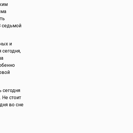
пким
има
ть
В седьмой
ных и
я сегодня,
ша
обенно
ервой
ь сегодня
 Не стоит
дня во сне