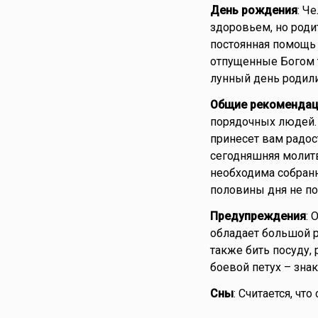
День рождения
: Ч
здоровьем, но роди
постоянная помощь 
отпущенные Богом т
лунный день родил
Общие рекомендац
порядочных людей.
принесет вам радос
сегодняшняя молитв
необходима собранн
половины дня не п
Предупреждения
: 
обладает большой р
также бить посуду, 
боевой петух – зна
Сны
: Считается, чт