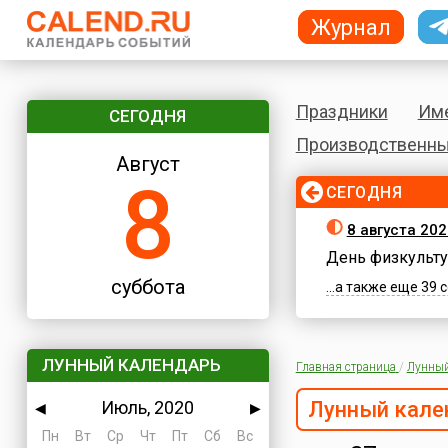
Журнал
Праздники
Им
СЕГОДНЯ
Производственны
Август
8
СЕГОДНЯ
8 августа 202
День физкульту
суббота
...а также еще 39
ЛУННЫЙ КАЛЕНДАРЬ
Главная страница
/
Лунный
Июль, 2020
Лунный кале
◀
▶
Пн
Вт
Ср
Чт
Пт
Сб
Вс