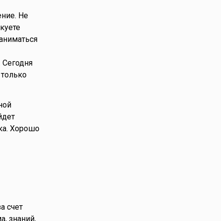
ние. Не
куете
заниматься
 Сегодня
 только
ной
йдет
ка. Хорошо
а счет
, знаний,