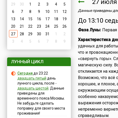
27 июл
29
30
1
2
3
4
5
Данные приведены для
6
7
8
9
10
11
12
13
14
15
16
17
18
19
До 13:10 сед
20
21
22
23
24
25
26
Фаза Луны
: Первая
27
28
29
30
31
1
2
Характеристика дн
3
4
5
6
7
8
9
удачных для работы 
что и провокационн
«свернуть горы». С
ЛУННЫЙ ЦИКЛ
магическую силу. В
откликается на каж
Сегодня
до 23:22
Возможно, что всё 
двадцать пятый
день
лунного цикла, после -
хорошее, и плохое, 
двадцать шестой
. Данные
окружающим осущест
приведены для
особенно наказуемо
временного пояса Москвы.
выражения осторож
Не забудьте сделать
поправку для своего места
непременно вернетс
проживания!
справедливым.