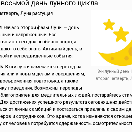
- восьмой день лунного цикла:
 четверть, Луна растущая.
я
: Начало второй фазы Луны – день
нный и напряжённый. Все
встают сегодня особенно остро, а
ают о себе знать. Активный день, в
изойти непредвиденные события.
ть
: В эти сутки намечается переход на
8-й лунный день.
ия или к новым делам и свершениям,
вторая четверть, 
своевременная подготовка, а также
тику поведения. Возможны перепады
еблагоприятен для медлительных людей, постарайтесь сти
. Для достижения успешного результата сегодняшних дейст
ься от личных амбиций и постараться привлечь к своим де
ёров и сотрудников. Это время, когда изменяются отноше
у от человека потребуется сдержанность, осмотрительност