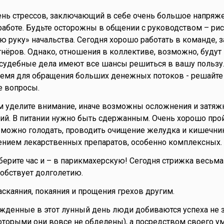
ень стрессов, заключающий в себе очень большое напряже
работе. Будьте осторожны в общении с руководством – рис
ую руку» начальства. Сегодня хорошо работать в команде, 
нёров. Однако, отношения в коллективе, возможно, будут
 судебные дела имеют все шансы решиться в вашу пользу.
ремя для обращения больших денежных потоков - решайте
 вопросы.
ям уделите внимание, иначе возможны осложнения и затяж
ий. В питании нужно быть сдержанным. Очень хорошо про
, можно голодать, проводить очищение желудка и кишечни
ением лекарственных препаратов, особенно комплексных.
берите час и – в парикмахерскую! Сегодня стрижка весьма
собствует долголетию.
аскаяния, покаяния и прощения грехов другим.
ожденные в этот лунный день люди добиваются успеха не з
торыми они вовсе не обделены), а посредством своего ума