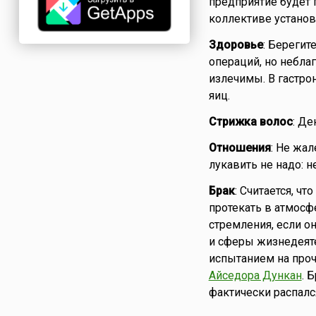
предприятие будет 
коллективе установ
Здоровье
: Берегит
операций, но неблаг
излечимы. В гастро
яиц.
Стрижка волос
: Де
Отношения
: Не жал
лукавить не надо: 
Брак
: Считается, ч
протекать в атмосф
стремления, если о
и сферы жизнедеяте
испытанием на проч
Айседора Дункан
. 
фактически распался