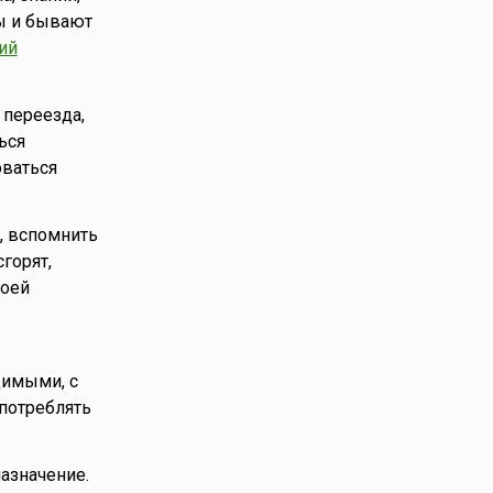
ы и бывают
ий
 переезда,
ься
оваться
, вспомнить
горят,
воей
димыми, с
употреблять
азначение.