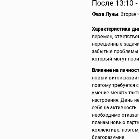
После 13:10 
Фаза Луны
: Вторая
Характеристика дн
перемен, ответстве
нерешённые задачи 
забытые проблемы д
который могут про
Влияние на личнос
новый виток развит
поэтому требуется 
умение менять так
настроения. День н
себя на активность
необходимо отказат
планам новых партн
коллективе, поэтом
благоразумие.