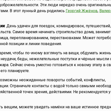
доброжелательности. Эти люди нередко очень оригинальн
ами. В этот лунный день родились
Георгий Жжёнов
,
Валер
ии
: День удачен для поездок, командировок, путешествий,
льств. Самое время начинать строительство дома, занимат
ища, перепланированием, перестановками. Может потреб
ной позиции и линии поведения.
ремя, чтобы по-иному взглянуть на вещи, обдумать жизнь
 неудачи, беды, нежелательные поступки и чёрные мысли с
жара. Сейчас очень уместно готовиться к новому этапу в с
его планируете.
 Возможны неожиданные повороты событий, конфликты,
ции. Ограничьте контакты с водой только самыми необхо
зяйственной точек зрения, действиями. Не рекомендуется 
ть вещим, можете увидеть намёки на ваше истинное предн