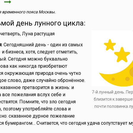
я
 временного пояса Москвы.
ьмой день лунного цикла:
 четверть, Луна растущая
я
: Сегодняшний день - один из самых
и бизнеса, хотя, следует отметить,
ый. Сегодня можно буквально
лова как никогда приобретают
ся окружающая природа очень чутко
дое слово, даже случайно обронённое.
сказанное претворится в жизнь: и
7-й лунный день. Пе
а все пожелания вслух себе и
близится к заверше
вятся. Помните, что зло сегодня
почти половинка л
, поэтому употребляйте слова и
но: сказанное дурное пожелание
я бумерангом… Считается, что сегодня удача сопутствует 