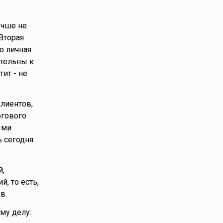
учше не
Вторая
о личная
ательны к
ит - не
клиентов,
огового
ыми
 сегодня
й,
, то есть,
в.
му делу: