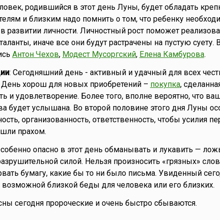
еловек, родившийся в этот день Луны, будет обладать кре
телям и близким надо помнить о том, что ребенку необход
в развитии личности. Личностный рост поможет реализова
аланты, иначе все они будут растрачены на пустую суету. 
ись
Антон Чехов
,
Модест Мусоргский
,
Елена Камбурова
.
ии
: Сегодняшний день - активный и удачный для всех чест
 День хорош для новых приобретений –
покупка
, сделанна
ть и удовлетворение. Более того, вполне вероятно, что ва
а будет услышана. Во второй половине этого дня Луны ос
ость, организованность, ответственность, чтобы усилия п
ошли прахом.
Особенно опасно в этот день обманывать и лукавить — лож
азрушительной силой. Нельзя произносить «грязных» слов.
рвать бумагу, какие бы то ни было письма. Увиденный сего
к возможной близкой беды для человека или его близких.
о сны сегодня пророческие и очень быстро сбываются.