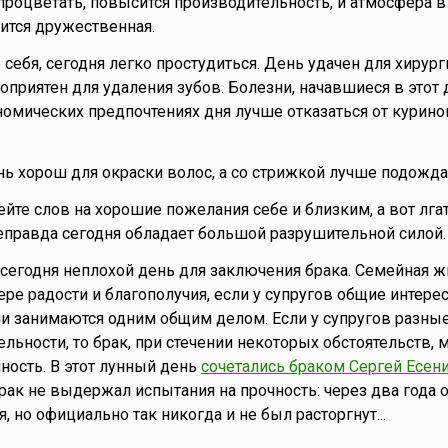
процветать, повысится производительность, и атмосфера в
ится дружественная.
е себя, сегодня легко простудиться. День удачен для хирур
оприятен для удаления зубов. Болезни, начавшиеся в этот 
номических предпочтениях дня лучше отказаться от курино
нь хорош для окраски волос, а со стрижкой лучше подожда
ейте слов на хорошие пожелания себе и близким, а вот лга
неправда сегодня обладает большой разрушительной силой.
то сегодня неплохой день для заключения брака. Семейная 
ере радости и благополучия, если у супругов общие интере
ни занимаются одним общим делом. Если у супругов разны
льности, то брак, при стечении некоторых обстоятельств, 
ность. В этот лунный день
сочетались браком Сергей Есени
Брак не выдержал испытания на прочность: через два года 
, но официально так никогда и не был расторгнут...