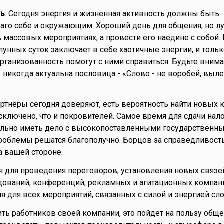
ть
: Сегодня энергия и жизненная активность должны быть
аго себе и окружающим. Хороший день для общения, но л
 массовых мероприятиях, а провести его наедине с собой. 
унных суток заключает в себе хаотичные энергии, и тольк
организованность помогут с ними справиться. Будьте вним
 никогда актуальна пословица - «Слово - не воробей, вылет
артнёры сегодня доверяют, есть вероятность найти новых 
сключено, что и покровителей. Самое время для сдачи нал
тельно иметь дело с высокопоставленными государственн
роблемы решатся благополучно. Борцов за справедливость
а вашей стороне.
 для проведения переговоров, установления новых связе
ований, конференций, рекламных и агитационных компаний
я для всех мероприятий, связанных с силой и энергией сло
ить работников своей компании, это пойдет на пользу обще