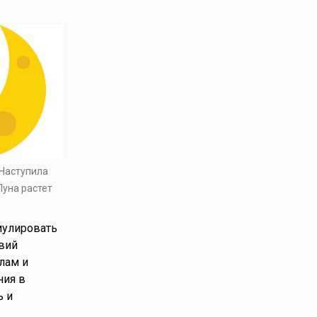
 Наступила
Луна растет
мулировать
вий
лам и
ния в
ь и