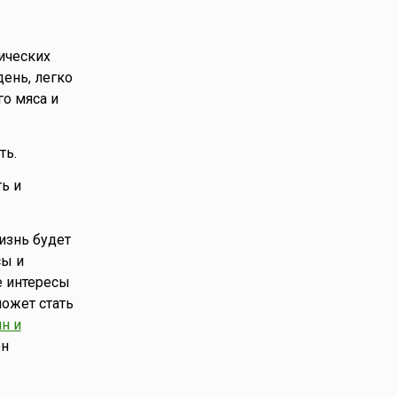
гических
день, легко
го мяса и
ть.
ть и
жизнь будет
сы и
е интересы
может стать
н и
он