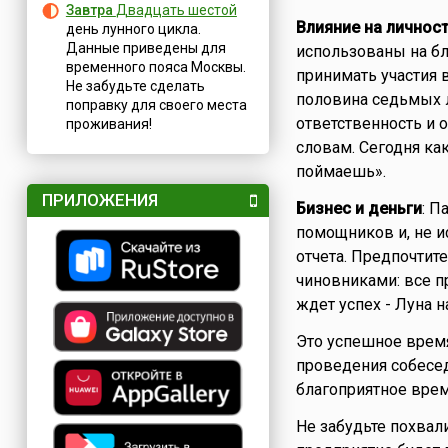
Завтра
Двадцать шестой
Влияние на личнос
день лунного цикла.
Данные приведены для
использованы на бл
временного пояса Москвы.
принимать участия в
Не забудьте сделать
половина седьмых л
поправку для своего места
ответственность и 
проживания!
словам. Сегодня как
поймаешь».
ПРИЛОЖЕНИЯ
Бизнес и деньги
: П
помощников и, не и
отчета. Предпочти
чиновниками: все п
ждет успех - Луна н
Это успешное время
проведения собесед
благоприятное врем
Не забудьте похвал