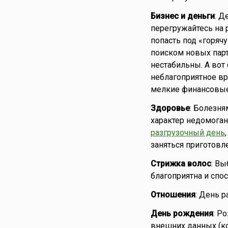
Бизнес и деньги
: Д
перегружайтесь на 
попасть под «горяч
поиском новых парт
нестабильны. А вот
неблагоприятное в
мелкие финансовые
Здоровье
: Болезн
характер недомоган
разгрузочный день
заняться приготовл
Стрижка волос
: Вы
благоприятна и спо
Отношения
: День р
День рождения
: Р
внешних данных (ко