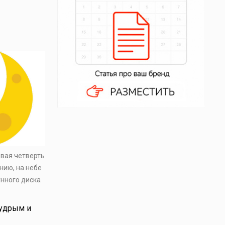
рвая четверть
нию, на небе
унного диска
мудрым и