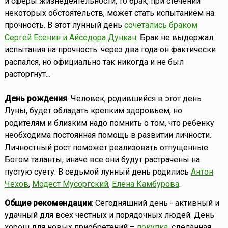
и сферы жизнедеятельности, то брак, при стечении
некоторых обстоятельств, может стать испытанием на
прочность. В этот лунный день
сочетались браком
Сергей Есенин и Айседора Дункан
. Брак не выдержал
испытания на прочность: через два года он фактически
распался, но официально так никогда и не был
расторгнут...
День рождения
: Человек, родившийся в этот день
Луны, будет обладать крепким здоровьем, но
родителям и близким надо помнить о том, что ребенку
необходима постоянная помощь в развитии личности.
Личностный рост поможет реализовать отпущенные
Богом таланты, иначе все они будут растрачены на
пустую суету. В седьмой лунный день родились
Антон
Чехов
,
Модест Мусоргский
,
Елена Камбурова
.
Общие рекомендации
: Сегодняшний день - активный и
удачный для всех честных и порядочных людей. День
хорош для новых приобретений –
покупка
, сделанная