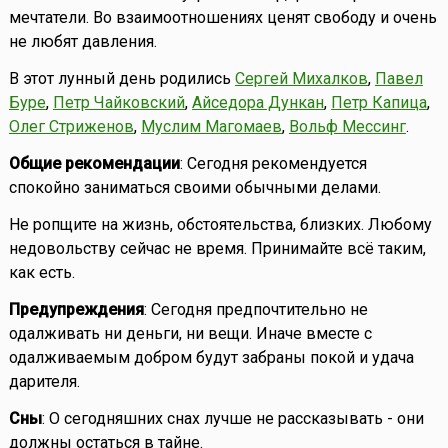
мечтатели. Во взаимоотношениях ценят свободу и очень
не любят давления.
В этот лунный день родились
Сергей Михалков
,
Павел
Буре
,
Петр Чайковский
,
Айседора Дункан
,
Петр Капица
,
Олег Стриженов
,
Муслим Магомаев
,
Вольф Мессинг
.
Общие рекомендации
: Сегодня рекомендуется
спокойно заниматься своими обычными делами.
Не ропщите на жизнь, обстоятельства, близких. Любому
недовольству сейчас не время. Принимайте всё таким,
как есть.
Предупреждения
: Сегодня предпочтительно не
одалживать ни деньги, ни вещи. Иначе вместе с
одалживаемым добром будут забраны покой и удача
дарителя.
Сны
: О сегодняшних снах лучше не рассказывать - они
должны остаться в тайне.