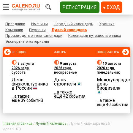
РЕГИСТРАЦИЯ
ВХОД
Праздники
Именины
Народный календарь
Хроника
Компании
Персоны
Лунный календарь
Производственные календари
Календарь путешественника
Экспертные материалы
СЕГОДНЯ
ЗАВТРА
ПОСЛЕЗАВТРА
8 августа
9 августа
10 августа
2026 года,
2026 года,
2026 года,
суббота
воскресенье
понедельник
День
День
Международны
физкультурника
строителя
день
в России
биодизеля
...а также
...а также
еще 42 события
еще 39 событий
...а также
еще 40 событий
Главная страница
/
Лунный календарь
/
Лунный календарь на 26
июля 2020