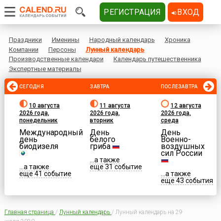
РЕГИСТРАЦИЯ
ВХОД
Праздники
Именины
Народный календарь
Хроника
Компании
Персоны
Лунный календарь
Производственные календари
Календарь путешественника
Экспертные материалы
СЕГОДНЯ
ЗАВТРА
ПОСЛЕЗАВТРА
10 августа
11 августа
12 августа
2026 года,
2026 года,
2026 года,
понедельник
вторник
среда
Международный
День
День
день
белого
Военно-
биодизеля
гриба
воздушных
сил России
...а также
...а также
еще 31 событие
еще 41 событие
...а также
еще 43 события
Главная страница
/
Лунный календарь
/
Лунный календарь на 29