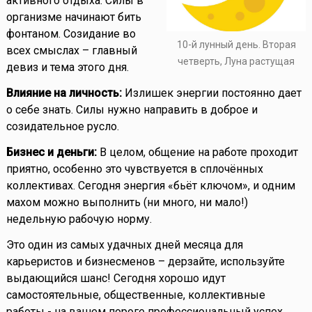
активного отдыха. Силы в
организме начинают бить
фонтаном. Созидание во
10-й лунный день. Вторая
всех смыслах – главный
четверть, Луна растущая
девиз и тема этого дня.
Влияние на личность:
Излишек энергии постоянно дает
о себе знать. Силы нужно направить в доброе и
созидательное русло.
Бизнес и деньги:
В целом, общение на работе проходит
приятно, особенно это чувствуется в сплочённых
коллективах. Сегодня энергия «бьёт ключом», и одним
махом можно выполнить (ни много, ни мало!)
недельную рабочую норму.
Это один из самых удачных дней месяца для
карьеристов и бизнесменов – дерзайте, используйте
выдающийся шанс! Сегодня хорошо идут
самостоятельные, общественные, коллективные
работы - на вашем пороге профессиональный успех.