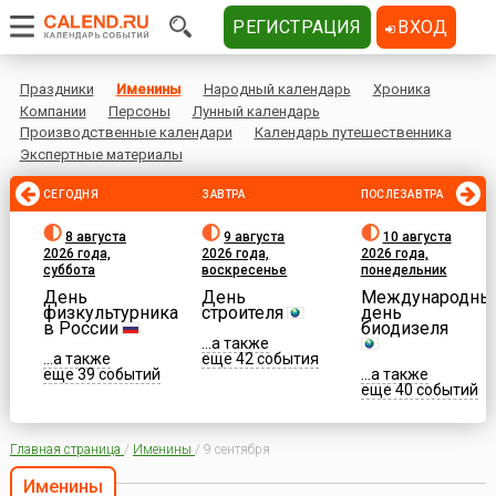
РЕГИСТРАЦИЯ
ВХОД
Праздники
Именины
Народный календарь
Хроника
Компании
Персоны
Лунный календарь
Производственные календари
Календарь путешественника
Экспертные материалы
СЕГОДНЯ
ЗАВТРА
ПОСЛЕЗАВТРА
8 августа
9 августа
10 августа
2026 года,
2026 года,
2026 года,
суббота
воскресенье
понедельник
День
День
Международны
физкультурника
строителя
день
в России
биодизеля
...а также
...а также
еще 42 события
еще 39 событий
...а также
еще 40 событий
Главная страница
/
Именины
/
9 сентября
Именины