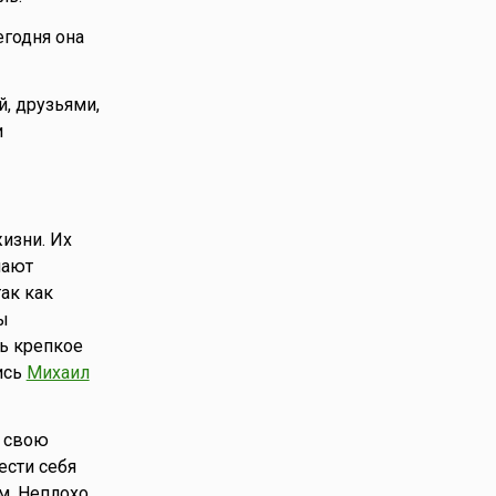
егодня она
й, друзьями,
и
изни. Их
мают
ак как
ы
ть крепкое
ись
Михаил
ь свою
ести себя
м. Неплохо