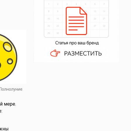
 Полнолуние
й мере.
:
ожны