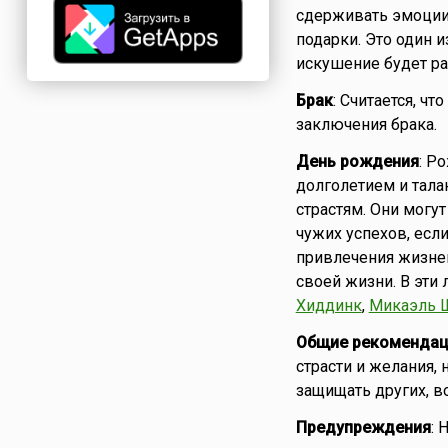
сдерживать эмоции 
подарки. Это один и
искушение будет ра
Брак
: Считается, ч
заключения брака.
День рождения
: Р
долголетием и тала
страстям. Они могут
чужих успехов, если
привлечения жизнен
своей жизни. В эти
Хиддинк
,
Микаэль 
Общие рекомендац
страсти и желания,
защищать других, в
Предупреждения
: 