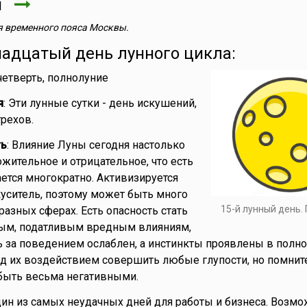
ля
 временного пояса Москвы.
надцатый день лунного цикла:
 четверть, полнолуние
я
: Эти лунные сутки - день искушений,
грехов.
ть
: Влияние Луны сегодня настолько
ожительное и отрицательное, что есть
ается многократно. Активизируется
уситель, поэтому может быть много
15-й лунный день.
разных сферах. Есть опасность стать
ым, податливым вредным влияниям,
ь за поведением ослаблен, а инстинкты проявлены в полно
од их воздействием совершить любые глупости, но помните
быть весьма негативными.
дин из самых неудачных дней для работы и бизнеса. Возм