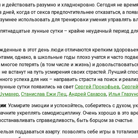
и действовать разумно и хладнокровно. Сегодня не врем
з дней, когда от секса предпочтительнее отказаться, а по
зумнее использовать для тренировки умения управлять в
то пятнадцатые лунные сутки – крайне неудачный период дл
ожденные в этот день люди отличаются крепким здоровье
нтами, однако, в школьные годы плохо учатся и часто под
 многое потерять (в том числе и жизнь) и довольствоватьс
 не встанут на путь усмирения своих страстей. Лучший спо
ного успеха для них – направить страсти на поиск и реал
 лунные сутки появились на свет
Сергей Прокофьев
,
Сергей
Шумахер
,
Станислав Ежи Лец
,
Андрей Сахаров
,
Илья Глазун
ии
: Усмирите эмоции и успокойтесь, соберитесь с духом, у
 начните укреплять самодисциплину. Очень хорошо в это вр
осстанавливать справедливость, быть борцом за счастье.
Нельзя поддаваться азарту: позволять себе игры в тотализат