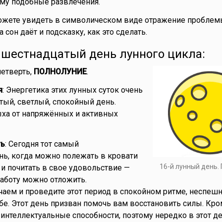
тому подобные развлечения.
Можете увидеть в символическом виде отражение проблем
 сон даёт и подсказку, как это сделать.
- шестнадцатый день лунного цикла:
 четверть,
ПОЛНОЛУНИЕ
.
я
: Энергетика этих лунных суток очень
стый, светлый, спокойный день.
ха от напряжённых и активных
ть
: Сегодня тот самый
ь, когда можно полежать в кровати
16-й лунный день.
 и почитать в свое удовольствие —
работу можно отложить.
чаем и проведите этот период в спокойном ритме, неспеш
е. Этот день призван помочь вам восстановить силы. Кром
нтеллектуальные способности, поэтому нередко в этот д