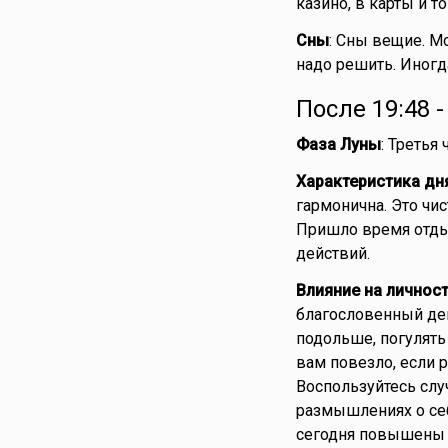
казино, в карты и 
Сны
: Сны вещие. 
надо решить. Иногда
После 19:48 
Фаза Луны
: Третья
Характеристика дн
гармонична. Это чи
Пришло время отды
действий.
Влияние на личнос
благословенный ден
подольше, погулять
вам повезло, если 
Воспользуйтесь слу
размышлениях о себ
сегодня повышены и