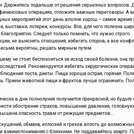
и. Держитесь подальше от решения серьезных вопросов. 
 финансовых операциях, отложите важные переговоры. А в
ных мероприятий этот день вполне хорош – самое время
, выставки, лотереи, конкурсы. Все, для чего полезна шир
ь благоприятно. Следует только помнить, что нужно строго
ции, не выяснять отношения, избегать споров, а все конф
весьма вероятны, решать мирным путем.
шему не стоит беспокоиться за исход своей болезни, она п
 последствий. Рекомендуется избегать хирургических опера
облюдения поста, диеты. Пища хороша острая, горячая. По
нь. Прием животной пищи и фруктов лучше ограничить. По
ическа в дни полнолуния получается прекрасной, но будьте
ести обострение страхов, повышение давления, головную 
овышена опасность травм от режущих предметов…
искушений, обмана, иллюзий и грехов вплоть до возможны
и взаимопонимания с близкими. Не поддавайтесь азарту. П