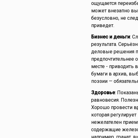
ощущается переизбы
может внезапно вып
безусловно, не сле
приведет.
Бизнес и деньги
: С
результата. Серьёз
деловые решения п
предпочтительнее о
месте - приводить в
бумаги в архив, вы
поэзии — обязатель
Здоровье
: Показа
равновесия. Полез
Хорошо провести вр
которая регулирует
нежелателен прием 
содержащие железо
например, гранат, в