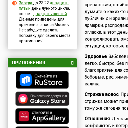
Завтра
до 23:22
двадцать
препятствия, ошибк
пятый
день лунного цикла,
думайте о каких-то
после -
двадцать шестой
.
публичных и зрелищ
Данные приведены для
временного пояса Москвы.
ярмарки, распродажи
Не забудьте сделать
огласка, в этот ден
поправку для своего места
контролировать эмо
проживания!
ситуации, которые 
Здоровье
: Заболев
ПРИЛОЖЕНИЯ
легко, быстро, без
благоприятен для с
бобовые, рис, ячме
калина.
Стрижка волос
: Пр
стрижка может прин
тому же сегодня п
Отношения
: День 
конфликтов и потер