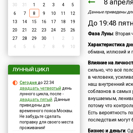
8 апре
30
31
1
2
3
4
5
Данные приведены для
6
7
8
9
10
11
12
До 19:48 пят
13
14
15
16
17
18
19
20
21
22
23
24
25
26
Фаза Луны
: Вторая
27
28
29
30
1
2
3
Характеристика дн
4
5
6
7
8
9
10
обмана, иллюзий и 
Влияние на личнос
ЛУННЫЙ ЦИКЛ
сильно, что всё пол
в человеке, усилив
Сегодня
до 22:34
наш внутренний иск
двадцать четвертый
день
соблазнов в самых 
лунного цикла, после -
внушаемым, ленив
двадцать пятый
. Данные
приведены для
потому что контрол
временного пояса Москвы.
Есть вероятность п
Не забудьте сделать
последствия могут 
поправку для своего места
проживания!
Бизнес и деньги
: О