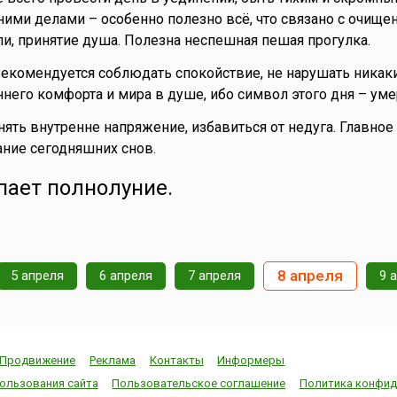
ими делами – особенно полезно всё, что связано с очище
ли, принятие душа. Полезна неспешная пешая прогулка.
Рекомендуется соблюдать спокойствие, не нарушать никак
него комфорта и мира в душе, ибо символ этого дня – уме
нять внутренне напряжение, избавиться от недуга. Главное
ние сегодняшних снов.
упает полнолуние.
8 апреля
5 апреля
6 апреля
7 апреля
9 
Продвижение
Реклама
Контакты
Информеры
ользования сайта
Пользовательское соглашение
Политика конфид