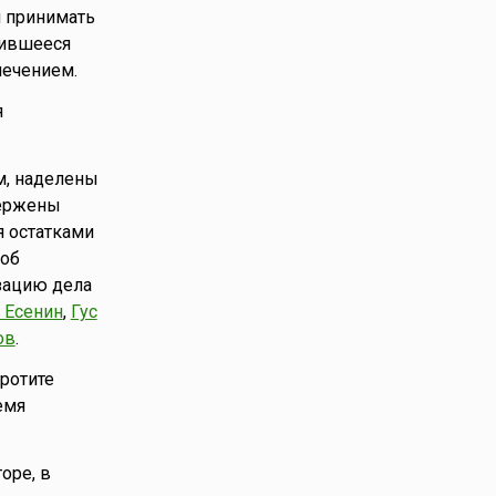
я принимать
явившееся
лечением.
я
м, наделены
вержены
я остатками
соб
изацию дела
 Есенин
,
Гус
ов
.
кротите
емя
оре, в