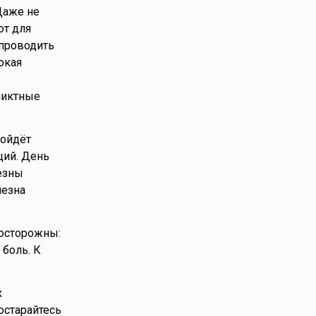
Даже не
от для
 проводить
окая
ликтные
ройдёт
ций. День
лезны
лезна
 осторожны:
боль. К
х
остарайтесь