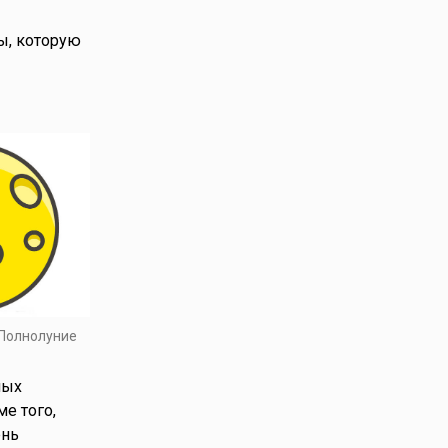
ы, которую
 Полнолуние
ных
е того,
ень