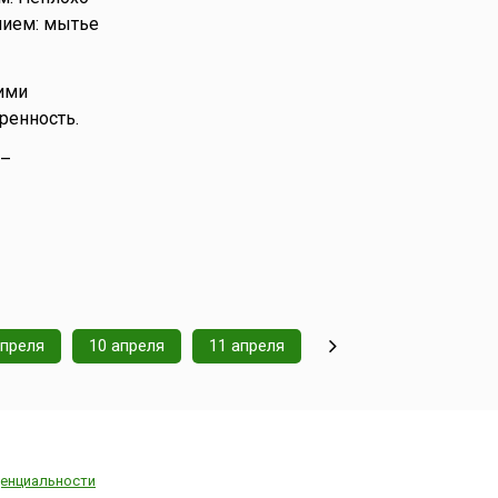
нием: мытье
ими
ренность.
 –
апреля
10 апреля
11 апреля
енциальности