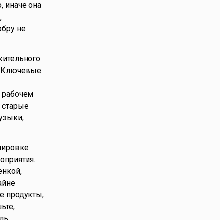
, иначе она
,
обру не
ожительного
ь. Ключевые
а рабочем
ь старые
узыки,
нировке
оприятия.
енкой,
айне
е продукты,
ьте,
ль.