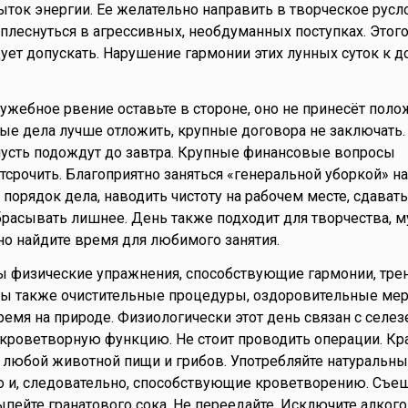
ток энергии. Ее желательно направить в творческое русло
леснуться в агрессивных, необдуманных поступках. Этого
дует допускать. Нарушение гармонии этих лунных суток к д
лужебное рвение оставьте в стороне, оно не принесёт пол
ные дела лучше отложить, крупные договора не заключат
усть подождут до завтра. Крупные финансовые вопросы
тсрочить. Благоприятно заняться «генеральной уборкой» н
 порядок дела, наводить чистоту на рабочем месте, сдават
брасывать лишнее. День также подходит для творчества, м
но найдите время для любимого занятия.
ны физические упражнения, способствующие гармонии, тре
ны также очистительные процедуры, оздоровительные мер
емя на природе. Физиологически этот день связан с селез
 кроветворную функцию. Не стоит проводить операции. Кр
любой животной пищи и грибов. Употребляйте натуральны
 и, следовательно, способствующие кроветворению. Съеш
ыпейте гранатового сока. Не переедайте. Исключите алкого