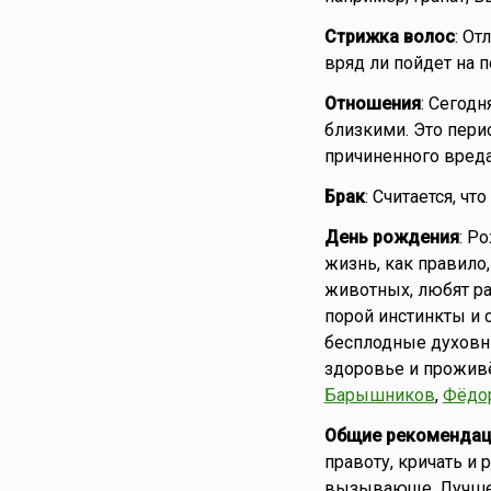
Стрижка волос
: От
вряд ли пойдет на п
Отношения
: Сегод
близкими. Это пери
причиненного вреда
Брак
: Считается, чт
День рождения
: Р
жизнь, как правило
животных, любят ра
порой инстинкты и 
бесплодные духовны
здоровье и проживё
Барышников
,
Фёдо
Общие рекомендац
правоту, кричать и
вызывающе. Лучше 