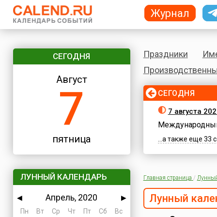
Журнал
Праздники
Им
СЕГОДНЯ
Производственны
Август
7
СЕГОДНЯ
7 августа 202
Международный
пятница
...а также еще 33
ЛУННЫЙ КАЛЕНДАРЬ
Главная страница
/
Лунный
Апрель, 2020
Лунный кале
◀
▶
Пн
Вт
Ср
Чт
Пт
Сб
Вс