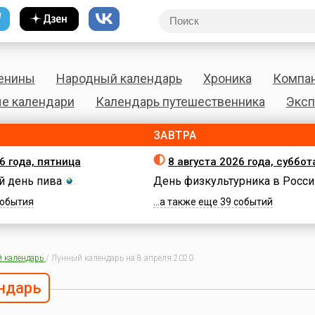
енины
Народный календарь
Хроника
Компа
е календари
Календарь путешественника
Эксп
ЗАВТРА
6 года, пятница
8 августа 2026 года, суббот
 день пива
День физкультурника в Росси
 события
...а также еще 39 событий
 календарь
/
Лунный календарь на 8 апреля 2020
ндарь