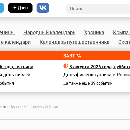
енины
Народный календарь
Хроника
Компа
е календари
Календарь путешественника
Эксп
ЗАВТРА
6 года, пятница
8 августа 2026 года, суббот
 день пива
День физкультурника в Росси
 события
...а также еще 39 событий
ики
/
Праздники 17 июля 2026 года