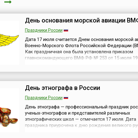
я
День основания морской авиации ВМ
Праздники России
Дата 17 июля считается Днем основания морской а
Военно-Морского Флота Российской Федерации (В
Как праздничная она была установлена приказом
главнокомандующего ВМФ РФ № 253 от 15 июля 199
(4) 17 июля 1916 года над Балтийским морем русски
летчики одержали победу в воздушном бою в ходе
мировой войны. Четыре гидросамолета М-9 авиано
судна «Орлица» Балтийского флота ...
День этнографа в России
Праздники России
День этнографа — профессиональный праздник рос
ученых-этнографов и представителей различных
этнографических школ — отмечается 17 июля. Дата
праздника приурочена к дню рождения великого ру
этнографа, антрополога и путешественника, члена
Императорского Русского географического общест