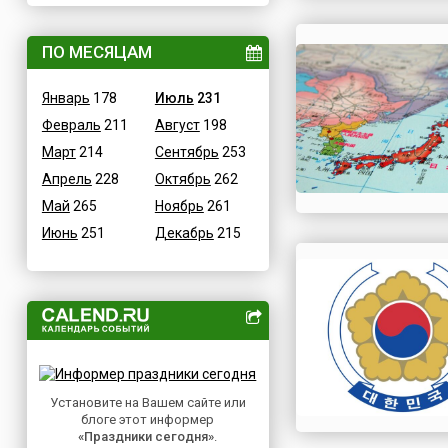
ВОВ
Дания
Водные
ПО МЕСЯЦАМ
Египет
Гастрономические
Зимбабве
Январь
178
Июль
231
Детские
Израиль
Февраль
211
Август
198
В честь икон
Индия
Март
214
Сентябрь
253
Дни памяти святых
Иордания
Апрель
228
Октябрь
262
Конституционные
Ирак
Май
265
Ноябрь
261
Культурные
Иран
Июнь
251
Декабрь
215
Масс-медийные
Ирландия
Молодежные
Исландия
Научно-технические
Испания
Независимые
Италия
Необычные
Йемен
Природные
Казахстан
Медицинские
Установите на Вашем сайте или
Камерун
блоге этот информер
Посты
Канада
«Праздники сегодня»
.