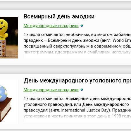
Николая Николаевича Миклухо-Маклая (1846-1888).
защитник колониальных народов, противник рабо...
Всемирный день эмоджи
Международные праздники
17 июля отмечается необычный, во многом забавн
праздник – Всемирный день эмоджи (англ. World Emoj
посвящённый сверхпопулярным в современном об
пиктограммам, идеограммам и смайликам, использ
системе электронного общения (смс, форумы, чаты и 
Эти значки, символизирующие настроение человека
эмоции, а также изображающие разнообразные пре
совокупности способ...
День международного уголовного пр
Международные праздники
17 июля отмечается Всемирный день международн
уголовного правосудия, или День международного
правосудия (англ. International Justice Day). Праздни
установлен в честь принятия в этот день в 1998 год
Римского статута – договора, который лёг в основу
создания Международного уголовного суда, МУС (а