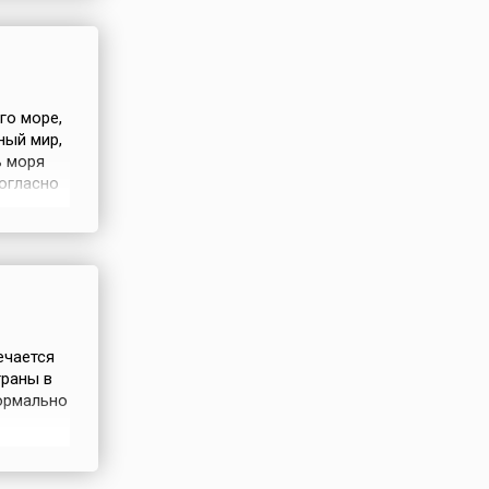
го море,
ный мир,
ь моря
согласно
у и
тся в
атериков
ечается
траны в
ормально
осле
здниках
ода, День