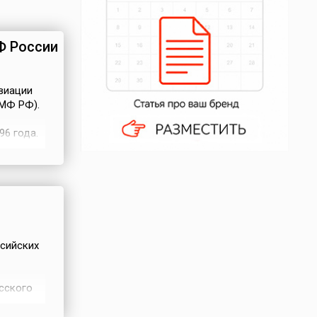
Ф России
виации
МФ РФ).
6 года.
е
 Первой
сного
сийских
сского
ва