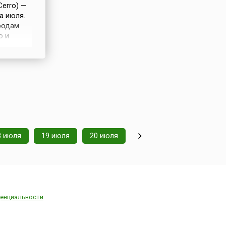
Cerro) —
а июля.
родам
ю и
. Как и
бходится
в
8 июля
19 июля
20 июля
енциальности