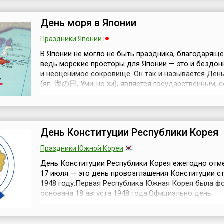
International Criminal Court, ICC).Работа над этим
основополагающим документом МУС началась...
День моря в Японии
Праздники Японии
В Японии не могло не быть праздника, благодаряще
ведь морские просторы для Японии — это и бездон
и неоценимое сокровище. Он так и называется Ден
(яп. 海の日, Уми-но хи), является государственным, 
закону определяется как день благодарности океан
надежды на процветание морской страны и отмечае
третий понедельник июля.Отрезанная от больших м
Охотским мо...
День Конституции Республики Корея
Праздники Южной Кореи
День Конституции Республики Корея ежегодно отм
17 июля — это день провозглашения Конституции с
1948 году.Первая Республика Южная Корея была ф
основана 18 августа 1948 года.Официально день
Конституции был утвержден 1 октября 1949 года, п
введения в действия закона об общественных пра
страны, и являлся выходным днем.Начиная с 2008 г