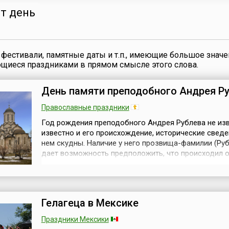
Конституции н...
от день
фестивали, памятные даты и т.п., имеющие большое значе
ющиеся праздниками в прямом смысле этого слова.
День памяти преподобного Андрея Р
Православные праздники
Год рождения преподобного Андрея Рублева не изв
известно и его происхождение, исторические сведе
нем скудны. Наличие у него прозвища-фамилии (Руб
дает возможность предположить, что происходил о
образованных кругов общества, поскольку фамили
в ту эпоху только представители высших слоев. При
считать, что он родился около 1340-1350 года. Вся 
преподобного Ан...
Гелагеца в Мексике
Праздники Мексики