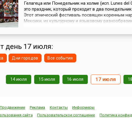
Гелагеца или Понедельник на холме (исп. Lunes del 
это праздник, который проходит в два понедельник
Этот этнический фестиваль посвящен коренным на
Мексики, их культурному и языковому разнообрази
является важным культурным событием для региона
многие другие праздники в Мексике, Гелагеца не о
без спиртного. Штат Оахака — единственное место 
Мексике, где гот...
от день 17 июля:
ка
Дни городов
Все события
17 июля
14 июля
15 июля
16 июля
1
Продвижение
Реклама
Контакты
Информеры
ользования сайта
Пользовательское соглашение
Политика конфид