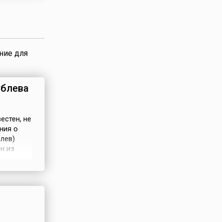
ние для
ублева
естен, не
ния о
лев)
н из
и носили
нято
жизнь