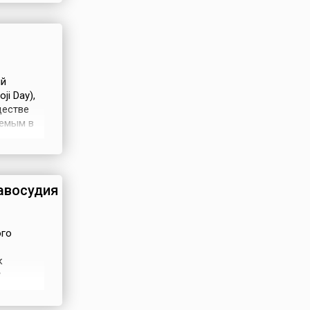
 Ярый
ый
i Day),
ществе
уемым в
т.д.).
, его
дметы, в
авосудия
ого
к
у
нгл.