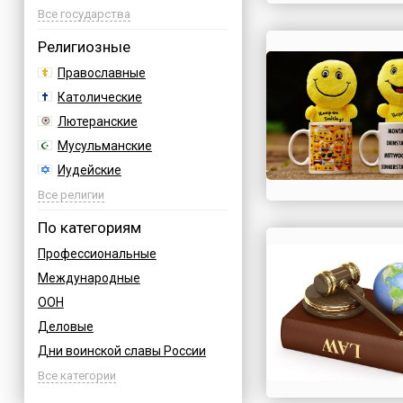
Азербайджан
Все государства
Албания
Религиозные
Аргентина
Православные
Армения
Католические
Афганистан
Лютеранские
Багамы
Мусульманские
Бахрейн
Иудейские
Бельгия
Буддийские
Все религии
Болгария
Индуизм
По категориям
Босния
Бахаи
Профессиональные
Бразилия
Зороастризм
Международные
Великобритания
Славянские
ООН
Венгрия
Языческие
Деловые
Вьетнам
Дни воинской славы России
Германия
Армейские
Все категории
Греция
Величественные
Грузия