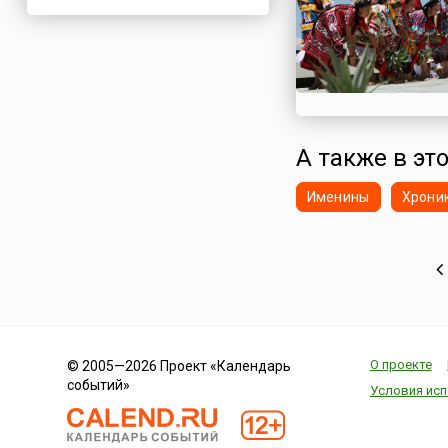
Нигерия
Нидерланды
Новая Зеландия
Норвегия
ОАЭ
А также в эт
Оман
Пакистан
Именины
Хрони
Палестина
Панама
Перу
Польша
Португалия
Румыния
О проекте
© 2005—2026 Проект «Календарь
США
событий»
Условия исп
Саудовская Аравия
Сербия