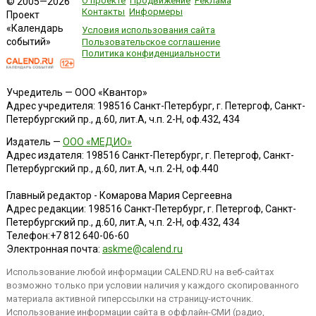
О проекте
Продвижение
Реклама
© 2005—2026
Контакты
Информеры
Проект
«Календарь
Условия использования сайта
событий»
Пользовательское соглашение
Политика конфиденциальности
Учредитель — ООО «Квантор»
Адрес учредителя: 198516 Санкт-Петербург, г. Петергоф, Санкт-
Петербургский пр., д.60, лит.А, ч.п. 2-Н, оф.432, 434
Издатель —
ООО «МЕДИО»
Адрес издателя: 198516 Санкт-Петербург, г. Петергоф, Санкт-
Петербургский пр., д.60, лит.А, ч.п. 2-Н, оф.440
Главный редактор - Комарова Мария Сергеевна
Адрес редакции:
198516
Санкт-Петербург, г. Петергоф
,
Санкт-
Петербургский пр., д.60, лит.А, ч.п. 2-Н, оф.432, 434
Телефон:
+7 812 640-06-60
Электронная почта:
askme@calend.ru
Использование любой информации CALEND.RU на веб-сайтах
возможно только при условии наличия у каждого скопированного
материала активной гиперссылки на страницу-источник.
Использование информации сайта в оффлайн-СМИ (радио,