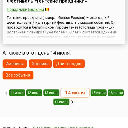
Фестиваль «Гентские праздники»
Праздники Бельгии
Гентские праздники (нидерл. Gentse Feesten) – ежегодный
десятидневный культурный фестиваль с массой событий. Он
проводится в бельгийском городе Генте (столица провинции
Восточная Фландрия) уже более 160 лет и считается одним из
самых крупных и интересных в Европе. Программа включает
бесплатные музыкальные выступления, открытые уроки
танцев, выступления уличных театров и многое другое.
Действие...
А также в этот день 14 июля:
Именины
Хроника
Дни городов
Все события
14 июля
11 июля
12 июля
13 июля
15 июля
16 июля
17 июля