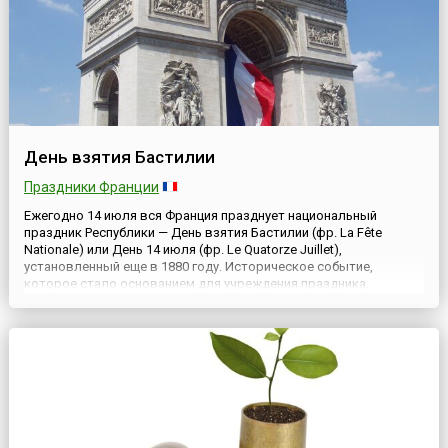
День взятия Бастилии
Праздники Франции
Ежегодно 14 июля вся Франция празднует национальный
праздник Республики — День взятия Бастилии (фр. La Fête
Nationale) или День 14 июля (фр. Le Quatorze Juillet),
установленный еще в 1880 году. Историческое событие,
которое стало основанием для учреждения праздника,
произошло во время Великой французской революции — в
1789 году восставшие парижане штурмом взяли крепость-
тюрьму Бастилию — симво...