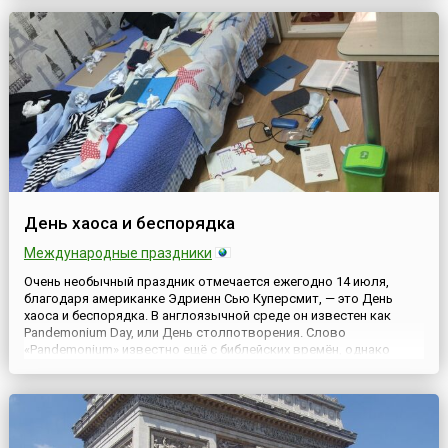
зрелости.Смородина – настоящая русская классика. Издавна
смородина выра...
День хаоса и беспорядка
Международные праздники
Очень необычный праздник отмечается ежегодно 14 июля,
благодаря американке Эдриенн Сью Куперсмит, — это День
хаоса и беспорядка. В англоязычной среде он известен как
Pandemonium Day, или День столпотворения. Слово
«Pandemonium» известно ещё с библейских времён, однако
получило широкую известность только в 17 веке благодаря
поэме английского поэта Дж. Мильтона «Потерянный рай». В
своём произвед...