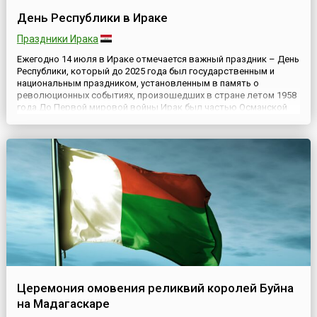
День Республики в Ираке
Праздники Ирака
Ежегодно 14 июля в Ираке отмечается важный праздник – День
Республики, который до 2025 года был государственным и
национальным праздником, установленным в память о
революционных событиях, произошедших в стране летом 1958
года.До Первой мировой войны Ирак был частью Османской
империи, а после поражения в войне Турции, его взяла под свой
контроль Великобритания. Со временем антианглийские ...
Церемония омовения реликвий королей Буйна
на Мадагаскаре