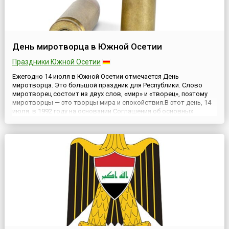
День миротворца в Южной Осетии
Праздники Южной Осетии
Ежегодно 14 июля в Южной Осетии отмечается День
миротворца. Это большой праздник для Республики. Слово
миротворец состоит из двух слов, «мир» и «творец», поэтому
миротворцы — это творцы мира и спокойствия.В этот день, 14
июля, в 1992 году на основании Соглашения об основных
принципах урегулирования грузино-осетинского конфликта,
которое было подписано главами России, Грузии, Северной и
Южной О...