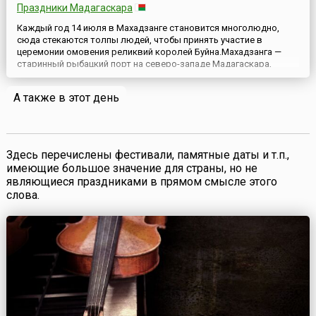
Праздники Мадагаскара
Каждый год 14 июля в Махадзанге становится многолюдно,
сюда стекаются толпы людей, чтобы принять участие в
церемонии омовения реликвий королей Буйна.Махадзанга —
старинный рыбацкий порт на северо-западе Мадагаскара,
положивший начало сакалавскому королевству Буйна.
Согласно одним источникам, название Махадзанга происходит
А также в этот день
от «Mji angaia», что на языке суахили означает «город цветов».
Другие же...
Здесь перечислены фестивали, памятные даты и т.п.,
имеющие большое значение для страны, но не
являющиеся праздниками в прямом смысле этого
слова.