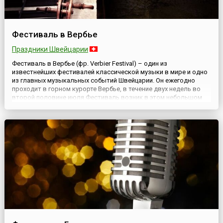
Фестиваль в Вербье
Праздники Швейцарии
Фестиваль в Вербье (фр. Verbier Festival) – один из
известнейших фестивалей классической музыки в мире и одно
из главных музыкальных событий Швейцарии. Он ежегодно
проходит в горном курорте Вербье, в течение двух недель во
второй половине июля.Фестиваль возник в этом небольшом
городке, в самом сердце Швейцарских Альп, в 1994 году. Его
создателем и художественным руководителем стал Мартин
Тайсо...