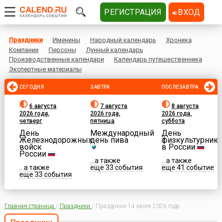
РЕГИСТРАЦИЯ
ВХОД
Праздники
Именины
Народный календарь
Хроника
Компании
Персоны
Лунный календарь
Производственные календари
Календарь путешественника
Экспертные материалы
СЕГОДНЯ
ЗАВТРА
ПОСЛЕЗАВТРА
6 августа
7 августа
8 августа
2026 года,
2026 года,
2026 года,
четверг
пятница
суббота
День
Международный
День
Железнодорожных
день пива
физкультурника
войск
в России
России
...а также
...а также
...а также
еще 33 события
еще 41 событие
еще 33 события
Главная страница
/
Праздники
/
Праздники 14 июля 2026 года