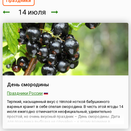
Праздники
14 июля
День смородины
Праздники России
Терпкий, насыщенный вкус с тёплой ноткой бабушкиного
варенья хранит в себе спелая смородина. В честь этой ягоды 14
июля ежегодно отмечается неофициальный, удивительно
простой, но очень вкусный праздник – День смородины. Дата
для праздника выбрана не случайно – к этому времени в
большинстве регионов смородина достигает пика