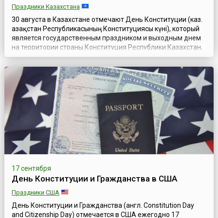
Праздники Казахстана
30 августа в Казахстане отмечают День Конституции (каз.
Қазақстан Республикасының Конституциясы күні), который
является государственным праздником и выходным днем
на территории страны.Конституция Республики Казахстан,
принятая на общенациональном референдуме 30 августа
1995 года (с последующими изменениями и дополнениями
от 1998, 2007, 2011, 2017, 2019 и 2022 годов), — как
основной закон стран...
17 сентября
День Конституции и Гражданства в США
Праздники США
День Конституции и Гражданства (англ. Constitution Day
and Citizenship Day) отмечается в США ежегодно 17