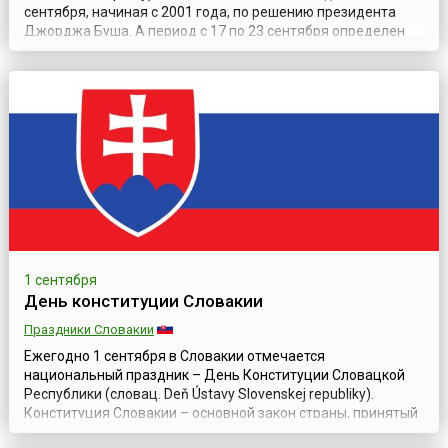
сентября, начиная с 2001 года, по решению президента
Джорджа Буша. А период с 17 по 23 сентября определен
еще с 1955 года как Неделя Конституции. Многие граждане
США — как рожденные в Соединенных Штатах, так и
принявшие гражданство, независимо от национальности и
вероисповедания — отмечают ...
1 сентября
День конституции Словакии
Праздники Словакии
Ежегодно 1 сентября в Словакии отмечается
национальный праздник – День Конституции Словацкой
Республики (словац. Deň Ústavy Slovenskej republiky).
Конституция Словакии – основной закон страны, принятый
Парламентом Республики 1 сентября 1992 года. В честь