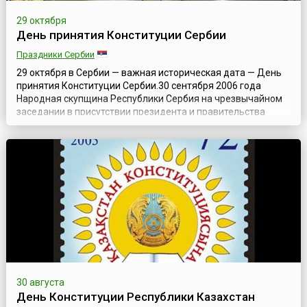
29 октября
День принятия Конституции Сербии
Праздники Сербии
29 октября в Сербии — важная историческая дата — День
принятия Конституции Сербии.30 сентября 2006 года
Народная скупщина Республики Сербия на чрезвычайном
заседании в присутствии президента и правительства
единогласно проголосовала за проект новой Конституции,
которая была принята на всенародном референдуме,
проходившем 28 и 29 октября 2006 года. В референдуме
приняли участие 54,91% всех ...
30 августа
День Конституции Республики Казахстан