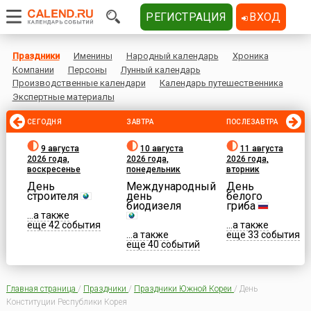
РЕГИСТРАЦИЯ
ВХОД
Праздники
Именины
Народный календарь
Хроника
Компании
Персоны
Лунный календарь
Производственные календари
Календарь путешественника
Экспертные материалы
СЕГОДНЯ
ЗАВТРА
ПОСЛЕЗАВТРА
9 августа
10 августа
11 августа
2026 года,
2026 года,
2026 года,
воскресенье
понедельник
вторник
День
Международный
День
строителя
день
белого
биодизеля
гриба
...а также
еще 42 события
...а также
...а также
еще 33 события
еще 40 событий
Главная страница
/
Праздники
/
Праздники Южной Кореи
/
День
Конституции Республики Корея