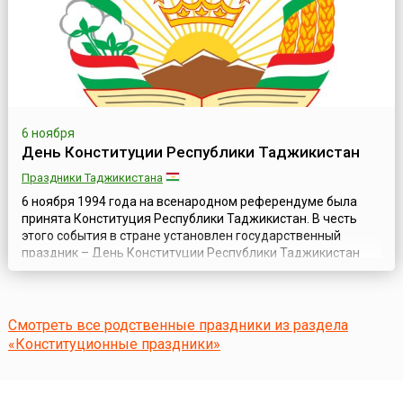
6 ноября
День Конституции Республики Таджикистан
Праздники Таджикистана
6 ноября 1994 года на всенародном референдуме была
принята Конституция Республики Таджикистан. В честь
этого события в стране установлен государственный
праздник – День Конституции Республики Таджикистан
(тадж. Рӯзи Конститутсияи (Сарқонуни) Ҷумҳурии
Тоҷикистон), который официально был включён в перечень
государственных дат Таджикистана в 1998 году. Для
граждан Республики 6 ноября является праздни...
Смотреть все родственные праздники из раздела
«Конституционные праздники»