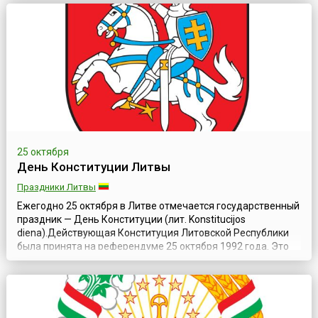
этого события и был установлен государственный
праздник. Пока Словакия входила в состав Чехословацкой
социалистической республики, на её ...
25 октября
День Конституции Литвы
Праздники Литвы
Ежегодно 25 октября в Литве отмечается государственный
праздник — День Конституции (лит. Konstitucijos
diena).Действующая Конституция Литовской Республики
была принята на референдуме 25 октября 1992 года. Это
основной закон Литовской Республики, который включает
14 глав (154 статьи), а также преамбулу и
«Заключительные положения». В структуре Конституции
заметно влияние более ранних консти...