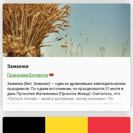
картошки фри, наггетсов, снеков, сладкой ваты, газировки...
Зажинки
Праздники Беларуси
Зажинки (бел. Зажынкі) — один из древнейших земледельческих
праздников. По одним источникам, он праздновался 21 июля в
день Прокопия Жатвенника (Прокопа Жнеца). Считалось, что
«Прокоп летний — жней и жатвенник, жатву начинает». По
другим — 29 июля в день памяти священномученика Афиногена,
епископа Пидахвийского.В народе считали, что на Афиногена
(Финогена) пташки задумываются (замолкают). Лето...