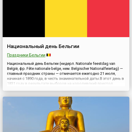
Национальный день Бельгии
Праздники Бельгии
Национальный день Бельгии (нидерл. Nationale feestdag van
België, фр. Fête nationale belge, нем. Belgischer Nationalfeiertag) —
главный праздник страны — отмечается ежегодно 21 июля,
начиная с 1890 года, в честь знаменательной даты.В этот день в
1831 году в результате выборов на королевский престол
взошел Леопольд I (фр. Léopold I, 1790—1865). Новый король
Леопольд I принес присягу бельгийском...