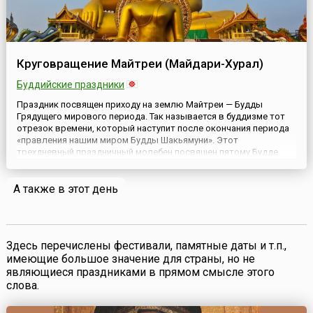
Круговращение Майтреи (Майдари-Хурал)
Буддийские праздники
Праздник посвящен приходу на землю Майтреи — Будды
Грядущего мирового периода. Так называется в буддизме тот
отрезок времени, который наступит после окончания периода
«правления нашим миром Будды Шакьямуни». Этот
трехдневный праздничный молебен посвящен пятому Будде
благой кальпы Майтреи (Майдари), его скорейшему
нисхождению из обители Тушита на людской материк
А также в этот день
Джамбудвипа. Основным считается втор...
Здесь перечислены фестивали, памятные даты и т.п.,
имеющие большое значение для страны, но не
являющиеся праздниками в прямом смысле этого
слова.