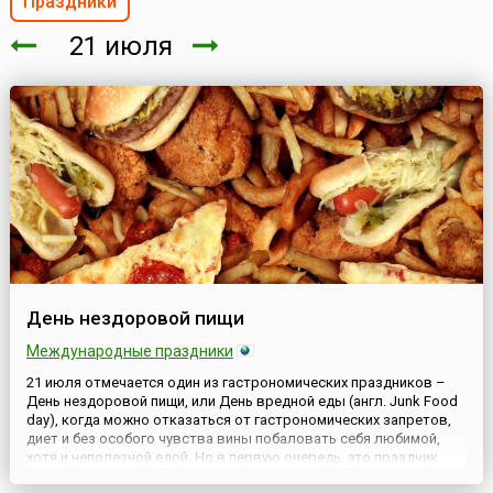
Праздники
21 июля
День нездоровой пищи
Международные праздники
21 июля отмечается один из гастрономических праздников –
День нездоровой пищи, или День вредной еды (англ. Junk Food
day), когда можно отказаться от гастрономических запретов,
диет и без особого чувства вины побаловать себя любимой,
хотя и неполезной едой. Но в первую очередь, это праздник
любителей гамбургеров, хот-догов, сэндвичей, чипсов,