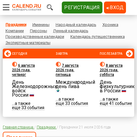
РЕГИСТРАЦИЯ
ВХОД
Праздники
Именины
Народный календарь
Хроника
Компании
Персоны
Лунный календарь
Производственные календари
Календарь путешественника
Экспертные материалы
СЕГОДНЯ
ЗАВТРА
ПОСЛЕЗАВТРА
6 августа
7 августа
8 августа
2026 года,
2026 года,
2026 года,
четверг
пятница
суббота
День
Международный
День
Железнодорожных
день пива
физкультурника
войск
в России
России
...а также
...а также
...а также
еще 33 события
еще 41 событие
еще 33 события
Главная страница
/
Праздники
/
Праздники 21 июля 2026 года