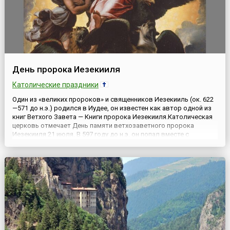
День пророка Иезекииля
Католические праздники
Один из «великих пророков» и священников Иезекииль (ок. 622
—571 до н.э.) родился в Иудее, он известен как автор одной из
книг Ветхого Завета — Книги пророка Иезекииля.Католическая
церковь отмечает День памяти ветхозаветного пророка
Иезекииля 21 июля. В 597 году до н.э. он попал вместе с
переселенцами из своего народа в Вавилон. Там он открыл в
себе дар пророчества, благодаря своим видениям (Бо...