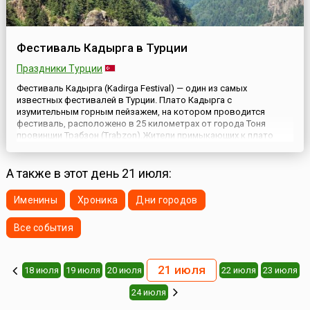
Фестиваль Кадырга в Турции
Праздники Турции
Фестиваль Кадырга (Kadirga Festival) — один из самых
известных фестивалей в Турции. Плато Кадырга с
изумительным горным пейзажем, на котором проводится
фестиваль, расположено в 25 километрах от города Тоня
провинции Трабзон (Trabzon).Жители примыкающих к плато
районов собираются на плато на третьей неделе июля и три
дня проводят в шумном веселье. Некоторые из фестивальных
мероприятий предп...
А также в этот день 21 июля:
Именины
Хроника
Дни городов
Все события
21 июля
18 июля
19 июля
20 июля
22 июля
23 июля
24 июля