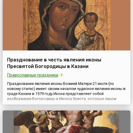
Празднование в честь явления иконы
Пресвятой Богородицы в Казани
Православные праздники
Празднование явления иконы Божией Матери 21 июля (по
новому стилю) имеет своим началом чудесное явление иконы в
граде Казани в 1579 году.Икона представляет собой
изображение Богородицы и Иисуса Христа, которые лицом
обращены к людям. Христос одной рукой благословляет,
другая рука скрыта под хитоном. По иконографической
композиции икона принадлежит к типу «Одигитрия» (по-гречески
– «путеводител...