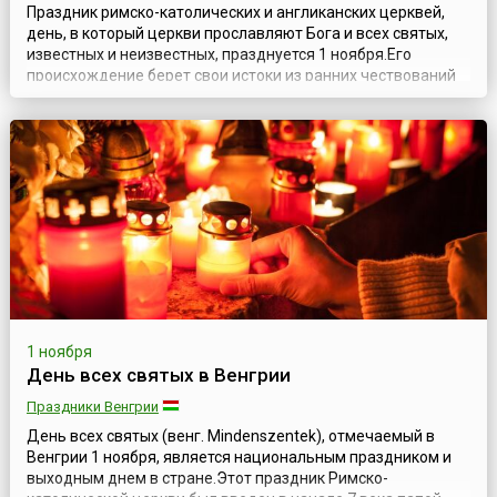
Праздник римско-католических и англиканских церквей,
день, в который церкви прославляют Бога и всех святых,
известных и неизвестных, празднуется 1 ноября.Его
происхождение берет свои истоки из ранних чествований
мучеников, чьи имена были неизвестны. В 11 веке кроме
мучеников в этот день было решено чествовать всех
святых. В средневековой Англии этот праздник был
известен как «Все Освящающи...
1 ноября
День всех святых в Венгрии
Праздники Венгрии
День всех святых (венг. Mindenszentek), отмечаемый в
Венгрии 1 ноября, является национальным праздником и
выходным днем в стране.Этот праздник Римско-