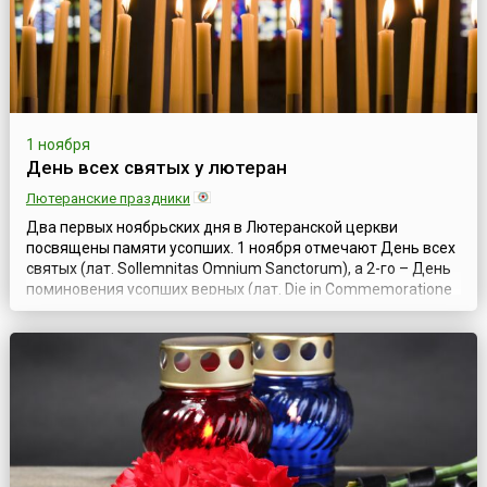
1 ноября
День всех святых у лютеран
Лютеранские праздники
Два первых ноябрьских дня в Лютеранской церкви
посвящены памяти усопших. 1 ноября отмечают День всех
святых (лат. Sollemnitas Omnium Sanctorum), а 2-го – День
поминовения усопших верных (лат. Die in Commemoratione
Omnium Fidelium Defunctorum).Дата празднования Дня
всех святых восходит к кельтскому празднику Самайн,
который у кельтских племен символизировал наступление
Нового года, это время сч...