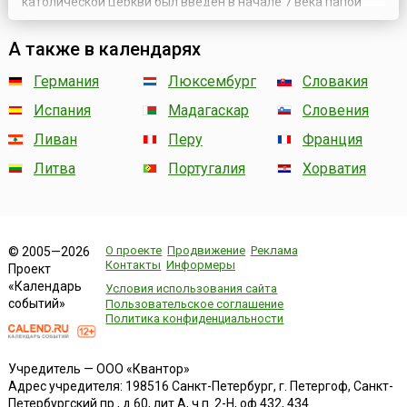
католической церкви был введен в начале 7 века папой
Бонифацием IV в честь тех святых, у кого нет собственного
праздника. В этот день поминают всех святых, как
А также в календарях
канонизированных официально, так и оставшихся для
многих безвестными. День всех святых...
Германия
Люксембург
Словакия
Испания
Мадагаскар
Словения
Ливан
Перу
Франция
Литва
Португалия
Хорватия
О проекте
Продвижение
Реклама
© 2005—2026
Контакты
Информеры
Проект
«Календарь
Условия использования сайта
событий»
Пользовательское соглашение
Политика конфиденциальности
Учредитель — ООО «Квантор»
Адрес учредителя: 198516 Санкт-Петербург, г. Петергоф, Санкт-
Петербургский пр., д.60, лит.А, ч.п. 2-Н, оф.432, 434