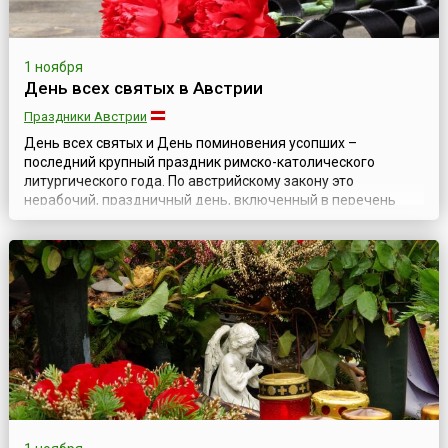
1 ноября
День всех святых в Австрии
Праздники Австрии
День всех святых и День поминовения усопших –
последний крупный праздник римско-католического
литургического года. По австрийскому закону это
нерабочий, праздничный день, включенный в перечень
законных праздников.Праздник всех святых был введен в
начале 7 века папой Бонифацием IV, а позднее, в начале 11
века был установлен День поминовения усопших, со
временем они слились в один праздник – «Св...