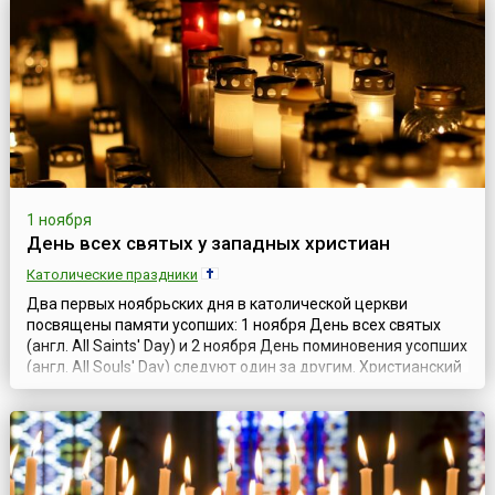
1 ноября
День всех святых у западных христиан
Католические праздники
Два первых ноябрьских дня в католической церкви
посвящены памяти усопших: 1 ноября День всех святых
(англ. All Saints' Day) и 2 ноября День поминовения усопших
(англ. All Souls' Day) следуют один за другим. Христианский
праздник День всех святых имеет глубокие языческие
корни. Около двух тысяч лет назад кельтские племена в это
время праздновали наступление Нового года, в канун
которого отмечал...