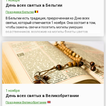
1 ноября
День всех святых в Бельгии
Праздники Бельгии
В Бельгии есть традиция, приуроченная ко Дню всех
святых, который отмечается 1 ноября. Она состоит в том,
чтобы зажечь свечи и посетить могилы умерших
родственников, возложив на могилы букеты цветов.
Праздник Всех святых был введен в начале 7 века папой
Бонифацием IV в честь тех святых, у кого нет собственного
праздника. В этот день поминают всех святых, как
канонизированных официально, так и ...
1 ноября
День всех святых в Великобритании
Праздники Великобритании