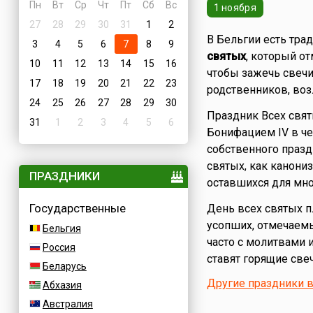
Пн
Вт
Ср
Чт
Пт
Сб
Вс
1 ноября
27
28
29
30
31
1
2
В Бельгии есть тра
3
4
5
6
7
8
9
святых
, который от
10
11
12
13
14
15
16
чтобы зажечь свеч
17
18
19
20
21
22
23
родственников, воз
24
25
26
27
28
29
30
Праздник Всех свят
31
1
2
3
4
5
6
Бонифацием IV в чес
собственного празд
святых, как канони
ПРАЗДНИКИ
оставшихся для мн
Государственные
День всех святых п
усопших, отмечаемы
Бельгия
часто с молитвами 
Россия
ставят горящие свеч
Беларусь
Другие праздники в
Абхазия
Австралия