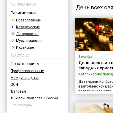
Австрия
Все государства
День всех св
Азербайджан
Религиозные
Албания
Православные
Аргентина
Католические
Армения
Лютеранские
Афганистан
Мусульманские
Багамы
Иудейские
Бахрейн
Буддийские
Все религии
1 ноября
Болгария
Индуизм
День всех святы
По категориям
Босния
западных христ
Бахаи
Профессиональные
Бразилия
Католические праз
Зороастризм
Международные
Великобритания
Славянские
Два первых ноябрьс
ООН
Венгрия
в католической цер
Языческие
посвящены памяти 
Деловые
Вьетнам
1 ноября День всех
Дни воинской славы России
Германия
(англ. All Saints' Day)
Армейские
Все категории
ноября День помин
Греция
усопших (англ. All So
Величественные
Грузия