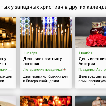
ятых у западных христиан в других календ
1 ноября
1 ноября
х у
День всех святых у
День всех св
иан
лютеран
Австрии
дники
Лютеранские праздники
Праздники Австр
ких дня
Два первых ноябрьских дня
День всех святы
кви
в Лютеранской церкви
поминовения усо
усопших:
посвящены памяти усопших.
последний крупн
 святых
1 ноября отмечают День
праздник римско
 и 2
всех святых (лат.
католического
овения
Sollemnitas Omnium
литургического г
uls' Day)
Sanctorum), а 2-го – День
австрийскому зак