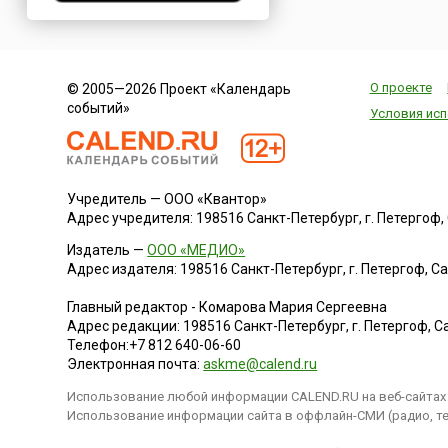
Нигерия
Нидерланды
Новая Зеландия
О проекте
© 2005—2026 Проект «Календарь
Норвегия
событий»
Условия исп
ОАЭ
Оман
Пакистан
Учредитель — ООО «Квантор»
Палестина
Адрес учредителя: 198516 Санкт-Петербург, г. Петергоф, Са
Панама
Издатель —
ООО «МЕДИО»
Перу
Адрес издателя: 198516 Санкт-Петербург, г. Петергоф, Санк
Польша
Главный редактор - Комарова Мария Сергеевна
Португалия
Адрес редакции:
198516
Санкт-Петербург, г. Петергоф
,
Са
Румыния
Телефон:
+7 812 640-06-60
Электронная почта:
askme@calend.ru
США
Использование любой информации CALEND.RU на веб-сайтах 
Саудовская Аравия
Использование информации сайта в оффлайн-СМИ (радио, тел
Сербия