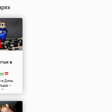
арях
ятых в
ии
х и День
пших –
ый
-
ода. По
ону это