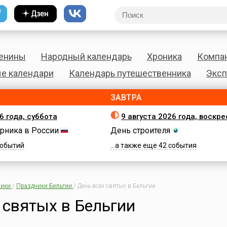
енины
Народный календарь
Хроника
Компа
е календари
Календарь путешественника
Эксп
ЗАВТРА
6 года, суббота
9 августа 2026 года, воскр
рника в России
День строителя
 событий
...а также еще 42 события
ики
/
Праздники Бельгии
/
День всех святых в Бельгии
 святых в Бельгии