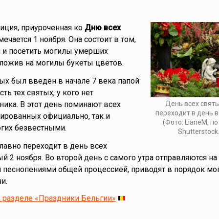
диция, приуроченная ко
Дню всех
мечается 1 ноября. Она состоит в том,
и и посетить могилы умерших
ложив на могилы букеты цветов.
ых был введен в начале 7 века папой
ть тех святых, у кого нет
День всех свят
ника. В этот день поминают всех
переходит в день 
зированных официально, так и
(Фото: LianeM, п
огих безвестными.
Shutterstock
лавно переходит в день всех
й 2 ноября. Во второй день с самого утра отправляются на
и песнопениями общей процессией, приводят в порядок мо
и.
 разделе «Праздники Бельгии»