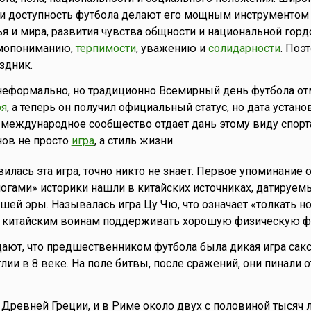
 и доступность футбола делают его мощным инструментом
я и мира, развития чувства общности и национальной горд
имопониманию,
терпимости
, уважению и
солидарности
. Поэ
здник.
 неформально, но традиционно Всемирный день футбола от
ря
, а теперь он получил официальный статус, но дата устан
 международное сообщество отдает дань этому виду спорт
нов не просто
игра
, а стиль жизни.
илась эта игра, точно никто не знает. Первое упоминание 
 ногами» историки нашли в китайских источниках, датируе
шей эры. Называлась игра Цу Чю, что означает «толкать но
а китайским воинам поддерживать хорошую физическую ф
ют, что предшественником футбола была дикая игра сакс
лии в 8 веке. На поле битвы, после сражений, они пинали
 Древней Греции, и в Риме около двух с половиной тысяч л