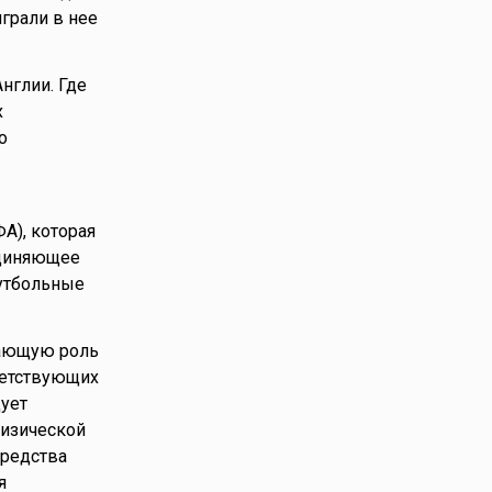
играли в нее
нглии. Где
х
о
ФА), которая
единяющее
утбольные
гающую роль
ветствующих
ует
физической
средства
я