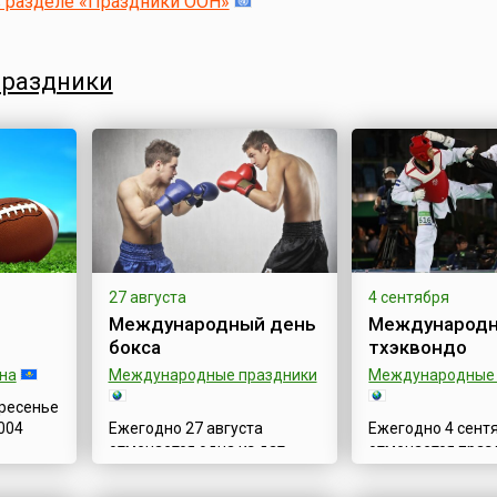
в разделе «Праздники ООН»
праздники
27 августа
4 сентября
Международный день
Международн
бокса
тхэквондо
на
Международные праздники
Международные 
ресенье
2004
Ежегодно 27 августа
Ежегодно 4 сент
отмечается одна из дат,
отмечается праз
орта,
посвящённых спорту, —
посвященный др
ом
Международный день
корейскому боев