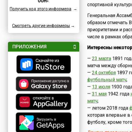
ООН
».
Посты
Катар
спортивной культур
Получить код этого информера
→
Семейные
Кипр
Генеральная Ассам
Сетевые
Китай
образом отмечать 
Смотреть другие информеры
Славные
→
Коми
приоритетами и рас
Турниры
Коста-Рика
числе в рамках обр
Творческие
Куба
ПРИЛОЖЕНИЯ
Интересны некото
Учительские
Кувейт
Фестивали
—
23 марта
1891 го
Кыргызстан
матча между сборны
Финансовые
Лаос
—
24 октября
1897 г
Флотские
Латвия
футбольный матч
;
Экологические
Ливан
—
13 июля
1930 год
Юридические
Литва
—
31 мая
1942 года
Языковые
Люксембург
матч
;
Мадагаскар
— летом 2018 года
ф
Македония
которая впервые в 
футболу, кроме тог
Мексика
Молдова