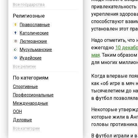
Азербайджан
Все государства
привлекательность
Албания
укрепления здоровь
Религиозные
Аргентина
способствуют вза
Православные
установлен этот пра
Армения
Католические
Афганистан
Надо отметить, что
Лютеранские
Багамы
ежегодно
10 декаб
Мусульманские
Бахрейн
мая
. Таким образом
Иудейские
для многих миллио
Бельгия
Буддийские
Все религии
Болгария
Индуизм
Когда впервые появ
По категориям
Босния
Бахаи
как «об игре в мяч
Спортивные
Бразилия
тысячелетием до на
Зороастризм
Профессиональные
Великобритания
в футбол позволял
Славянские
Международные
Венгрия
Языческие
Некоторые утвержда
ООН
Вьетнам
которые жили в Анг
Деловые
Германия
головы противника.
Дни воинской славы России
Все категории
Греция
В футбол играли и в
Армейские
Грузия