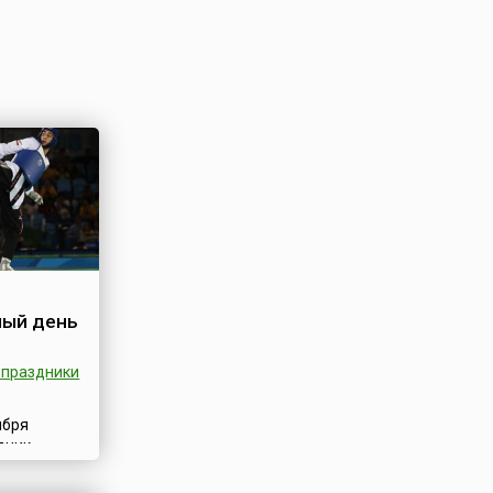
ый день
праздники
ября
дник,
евнему
ому