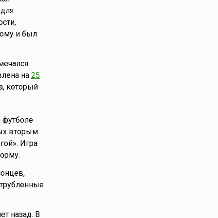
 для
ости,
тому и был
мечался
овлена на
25
а, который
о футболе
мых вторым
гой». Игра
орму.
онцев,
 отрубленные
ет назад. В