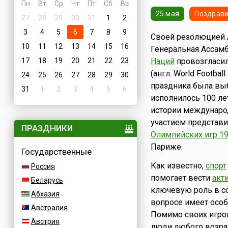
Пн
Вт
Ср
Чт
Пт
Сб
Вс
25 мая
Поздрави
27
28
29
30
31
1
2
3
4
5
6
7
8
9
Своей резолюцией 
10
11
12
13
14
15
16
Генеральная Ассам
17
18
19
20
21
22
23
Наций
провозгласи
(англ. World Footbal
24
25
26
27
28
29
30
праздника была выбр
31
1
2
3
4
5
6
исполнилось 100 ле
истории международ
участием представи
ПРАЗДНИКИ
Олимпийских игр 19
Париже.
Государственные
Как известно,
спорт
Россия
помогает вести
акт
Беларусь
ключевую роль в с
Абхазия
вопросе имеет особ
Австралия
Помимо своих игров
Австрия
люди любого возрас