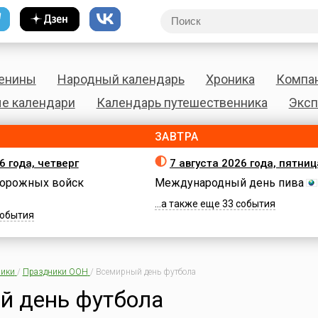
енины
Народный календарь
Хроника
Компа
е календари
Календарь путешественника
Эксп
ЗАВТРА
6 года, четверг
7 августа 2026 года, пятниц
орожных войск
Международный день пива
...а также еще 33 события
 события
ики
/
Праздники ООН
/
Всемирный день футбола
й день футбола