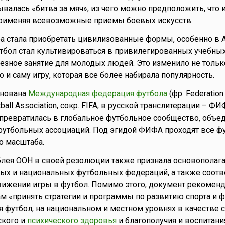
ывалась «битва за мяч», из чего можно предположить, что 
применяя всевозможные приемы боевых искусств.
а стала приобретать цивилизованные формы, особенно в А
утбол стал культивироваться в привилегированных учебны
лезное занятие для молодых людей. Это изменило не тольк
о и саму игру, которая все более набирала популярность.
снована
Международная федерация футбола
(фр. Federation
otball Association, сокр. FIFA, в русской транслитерации – ФИ
 превратилась в глобальное футбольное сообщество, объ
футбольных ассоциаций. Под эгидой ФИФА проходят все ф
о масштаба.
блея ООН в своей резолюции также признала основопола
ых и национальных футбольных федераций, а также соот
вижении игры в футбол. Помимо этого, документ рекоменд
м «принять стратегии и программы по развитию спорта и 
я футбол, на национальном и местном уровнях в качестве 
ского и
психического здоровья
и благополучия и воспитани