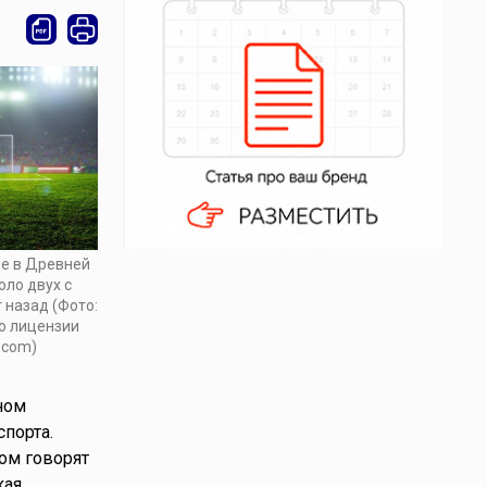
ще в Древней
оло двух с
 назад (Фото:
 по лицензии
.com)
нном
порта.
ом говорят
кая