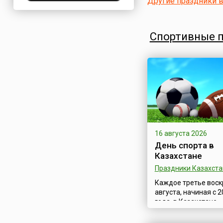
Другие праздники 
Нигерия
Нидерланды
Спортивные 
Новая Зеландия
Норвегия
ОАЭ
Оман
Пакистан
Палестина
Панама
Перу
16 августа 2026
Польша
День спорта в
Казахстане
Португалия
Праздники Казахста
Румыния
Каждое третье воск
США
августа, начиная с 
Саудовская Аравия
года, в Казахстане
отмечается День сп
Сербия
утверждённый Указ