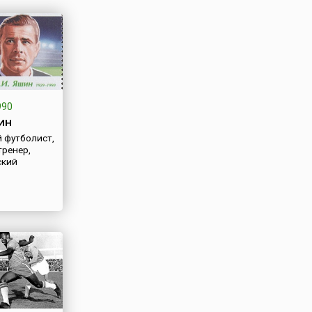
тних
в Токио,
 только
ала и
ортивным
стве...
990
ин
 футболист,
тренер,
ский