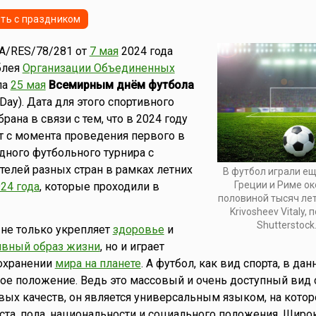
ть с праздником
A/RES/78/281 от
7 мая
2024 года
блея
Организации Объединенных
ла
25 мая
Всемирным днём футбола
l Day). Дата для этого спортивного
ана в связи с тем, что в 2024 году
т с момента проведения первого в
ного футбольного турнира с
телей разных стран в рамках летних
В футбол играли е
Греции и Риме ок
24 года
, которые проходили в
половиной тысяч лет
Krivosheev Vitaly,
Shutterstock
не только укрепляет
здоровье
и
ивный образ жизни
, но и играет
охранении
мира на планете
. А футбол, как вид спорта, в да
ое положение. Ведь это массовый и очень доступный вид с
ых качеств, он является универсальным языком, на котор
та, пола, национальности и социального положения. Широ