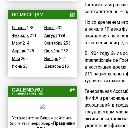
Греции эта игра наз
Величественные
Дания
соответственно — 
ВОВ
ПО МЕСЯЦАМ
Египет
Водные
Но со временем игр
Зимбабве
Январь
178
Июль
231
в начале 19 века ф
Гастрономические
Израиль
Февраль
211
Август
198
заведениях, как по
Детские
Индия
отношение к игре, н
Март
214
Сентябрь
253
В честь икон
Иордания
Апрель
228
Октябрь
262
Дни памяти святых
В 1904 году была о
Ирак
Май
265
Ноябрь
261
Internationale de Fo
Конституционные
Иран
Июнь
251
Декабрь
215
в настоящее время
Культурные
Ирландия
211 национальных 
Масс-медийные
Исландия
турниры всемирног
Молодежные
Испания
Генеральная Ассам
Научно-технические
Италия
ФИФА и региональн
Независимые
Йемен
ассоциаций, в прод
Необычные
Казахстан
государствам-члена
Природные
Камерун
Установите на Вашем сайте или
активности, включа
Медицинские
Канада
блоге этот информер «
Праздники
укрепления физиче