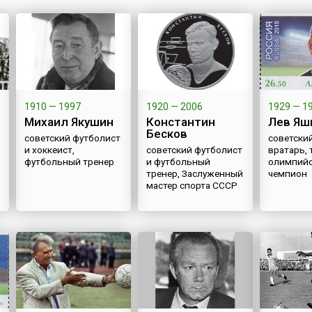
ы из
такого Дня выступил
предстоящих ле
Российский студенческий
Олимпийских игр 
l'Arc,
спортивный союз, которая
сопровождала не
стоящее
была поддержана
Олимпиаду, но ст
более
Международной
многолетним сп
федерацией студенческого
гимном. А государ
о, что
спорта (FISU), а затем и
установлена ЮНЕСКО. За...
1910 — 1997
1920 — 2006
1929 — 1
каменном
Михаил Якушин
Константин
Лев Яш
Бесков
советский футболист
советский
и хоккеист,
советский футболист
вратарь, 
футбольный тренер
и футбольный
олимпий
тренер, Заслуженный
чемпион
мастер спорта СССР