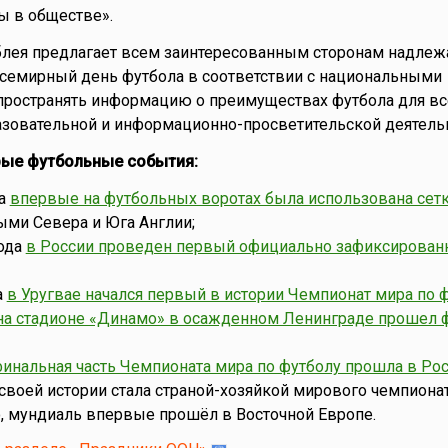
ы в обществе».
блея предлагает всем заинтересованным сторонам надле
Всемирный день футбола в соответствии с национальными
пространять информацию о преимуществах футбола для все
азовательной и информационно-просветительской деятельн
рые футбольные события:
да
впервые на футбольных воротах была использована сет
ми Севера и Юга Англии;
ода
в России проведен первый официально зафиксирова
а
в Уругвае начался первый в истории Чемпионат мира по 
на стадионе «Динамо» в осажденном Ленинграде прошел 
инальная часть Чемпионата мира по футболу прошла в Ро
своей истории стала страной-хозяйкой мирового чемпионат
о, мундиаль впервые прошёл в Восточной Европе.