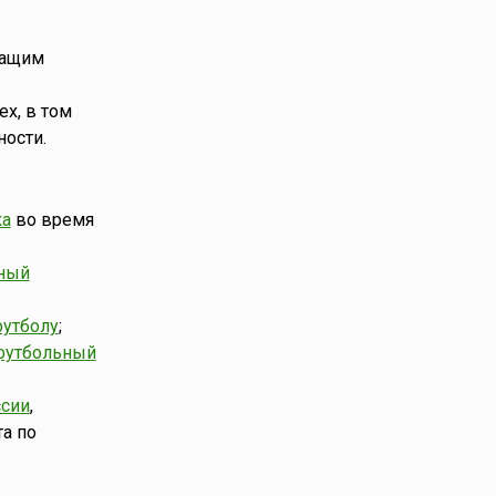
жащим
х, в том
ости.
ка
во время
нный
футболу
;
футбольный
ссии
,
а по