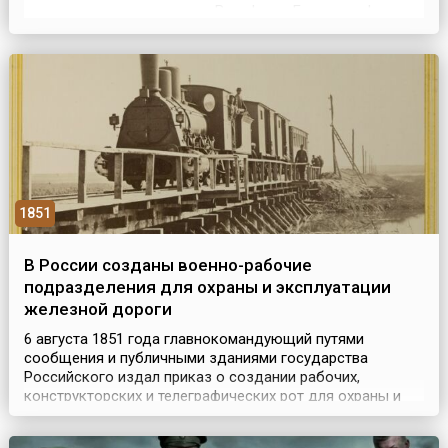
королевскими династиями Вельфов и Гогенштауфенов.
Начиная с 1438 года императорская корона Священной
Римской империи находилась в руках австрийских
Габсбургов, которые, следуя общей тенденции, ...
1851
В России созданы военно-рабочие
подразделения для охраны и эксплуатации
железной дороги
6 августа 1851 года главнокомандующий путями
сообщения и публичными зданиями государства
Российского издал приказ о создании рабочих,
конструкторских и телеграфических рот для охраны и
эксплуатации Санкт-Петербурго-Московской железной
дороги. Они впоследствии и стали основой