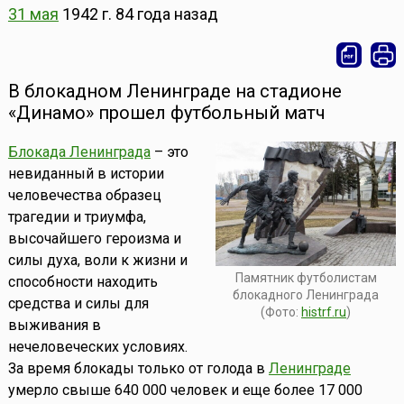
31 мая
1942 г.
84 года назад
В блокадном Ленинграде на стадионе
«Динамо» прошел футбольный матч
Блокада Ленинграда
– это
невиданный в истории
человечества образец
трагедии и триумфа,
высочайшего героизма и
силы духа, воли к жизни и
Памятник футболистам
способности находить
блокадного Ленинграда
средства и силы для
(Фото:
histrf.ru
)
выживания в
нечеловеческих условиях.
За время блокады только от голода в
Ленинграде
умерло свыше 640 000 человек и еще более 17 000