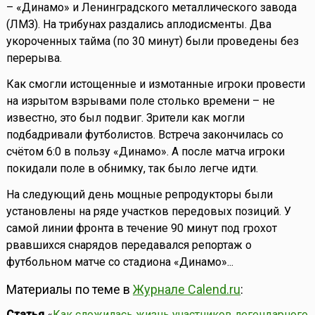
– «Динамо» и Ленинградского металлического завода
(ЛМЗ). На трибунах раздались аплодисменты. Два
укороченных тайма (по 30 минут) были проведены без
перерыва.
Как смогли истощенные и измотанные игроки провести
на изрытом взрывами поле столько времени – не
известно, это был подвиг. Зрители как могли
подбадривали футболистов. Встреча закончилась со
счётом 6:0 в пользу «Динамо». А после матча игроки
покидали поле в обнимку, так было легче идти.
На следующий день мощные репродукторы были
установлены на ряде участков передовых позиций. У
самой линии фронта в течение 90 минут под грохот
рвавшихся снарядов передавался репортаж о
футбольном матче со стадиона «Динамо»...
Материалы по теме в
Журнале Calend.ru
:
Статья
«
Как сложилась жизнь участников легендарного