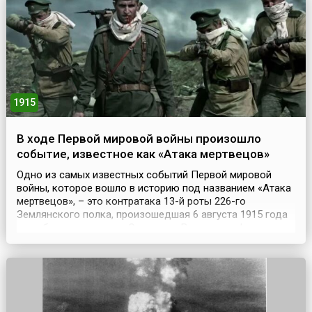
железнодорожных войск России. Изначально было
сформировано 14 отдельных военно-рабочих, две
кондукторские и одна телегра...
1915
В ходе Первой мировой войны произошло
событие, известное как «Атака мертвецов»
Одно из самых известных событий Первой мировой
войны, которое вошло в историю под названием «Атака
мертвецов», – это контратака 13-й роты 226-го
Землянского полка, произошедшая 6 августа 1915 года
при обороне крепости Осовец на Восточном фронте,
когда при отражении немецкой газовой атаки около
полсотни русских солдат обратили в бегство почти
семитысячное немецкое войско. Небольшая русская
креп...