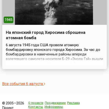
1945
На японский город Хиросима сброшена
атомная бомба
6 августа 1945 года США провели атомную
бомбардировку японского города Хиросима. За час до
бомбардировки в намеченные районы впереди
взлетевшего самолета-носителя Б-29 «Энола Гэй» вышли
три разведчика погоды. На удалении 6-7 км от
самолета-носителя следовал самолет с аппаратурой,
регистрирующей параметры ядерного взрыва. В 70 км
шел бомбардировщик, который фотографировал
результаты взрыва. ...
Все события 6 августа
О проекте
Продвижение
Реклама
© 2005—2026
Контакты
Информеры
Проект