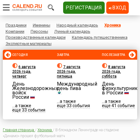
РЕГИСТРАЦИЯ
ВХОД
Праздники
Именины
Народный календарь
Хроника
Компании
Персоны
Лунный календарь
Производственные календари
Календарь путешественника
Экспертные материалы
СЕГОДНЯ
ЗАВТРА
ПОСЛЕЗАВТРА
6 августа
7 августа
8 августа
2026 года,
2026 года,
2026 года,
четверг
пятница
суббота
День
Международный
День
Железнодорожных
день пива
физкультурника
войск
в России
России
...а также
...а также
...а также
еще 33 события
еще 41 событие
еще 33 события
Главная страница
/
Хроника
/
В блокадном Ленинграде на стадионе
«Динамо» прошел футбольный матч