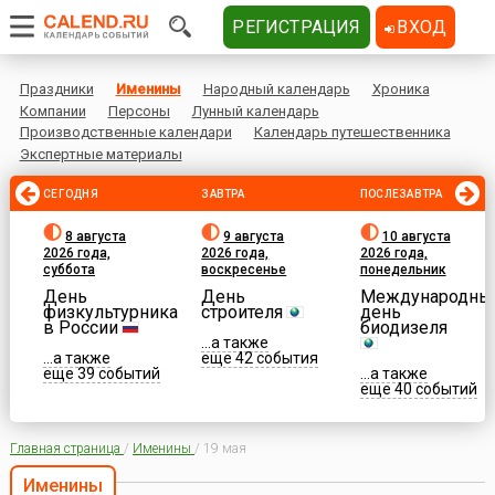
РЕГИСТРАЦИЯ
ВХОД
Праздники
Именины
Народный календарь
Хроника
Компании
Персоны
Лунный календарь
Производственные календари
Календарь путешественника
Экспертные материалы
СЕГОДНЯ
ЗАВТРА
ПОСЛЕЗАВТРА
8 августа
9 августа
10 августа
2026 года,
2026 года,
2026 года,
суббота
воскресенье
понедельник
День
День
Международны
физкультурника
строителя
день
в России
биодизеля
...а также
...а также
еще 42 события
еще 39 событий
...а также
еще 40 событий
Главная страница
/
Именины
/
19 мая
Именины