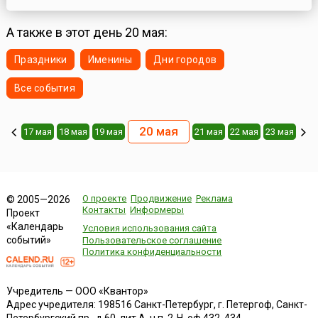
немецкими войсками операции по захвату Крымского
полуострова, уже к 16 ноября он весь, за исключением
Севастополя, был оккупирован захватчиками. Фашистские
А также в этот день 20 мая:
войска ...
Праздники
Именины
Дни городов
Все события
20 мая
17 мая
18 мая
19 мая
21 мая
22 мая
23 мая
О проекте
Продвижение
Реклама
© 2005—2026
Контакты
Информеры
Проект
«Календарь
Условия использования сайта
событий»
Пользовательское соглашение
Политика конфиденциальности
Учредитель — ООО «Квантор»
Адрес учредителя: 198516 Санкт-Петербург, г. Петергоф, Санкт-
Петербургский пр., д.60, лит.А, ч.п. 2-Н, оф.432, 434