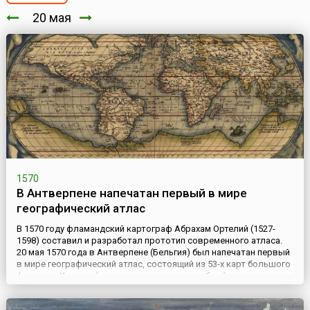
20 мая
1570
В Антверпене напечатан первый в мире
географический атлас
В 1570 году фламандский картограф Абрахам Ортелий (1527-
1598) составил и разработал прототип современного атласа.
20 мая 1570 года в Антверпене (Бельгия) был напечатан первый
в мире географический атлас, состоящий из 53-х карт большого
формата. К каждой карте прилагался подробный
пояснительный географический текст. Это издание,
называющееся «Тhеаtrum orbis terrarum» (лат. «Зрелище шара