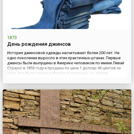
1873
День рождения джинсов
История джинсовой одежды насчитывает более 200 лет. Не
одно поколение выросло в этих практичных штанах. Первые
джинсы были выпущены в Америке человеком по имени Ливай
Страусс в 1853 году и проданы по цене 1 доллар 46 центов за
пару. Это были прочные брюки из парусины, со швами,
усиленными двойной строчкой, со множеством карманов.
Брюки пользовались популярностью у калифорнийских
золотоискателе...