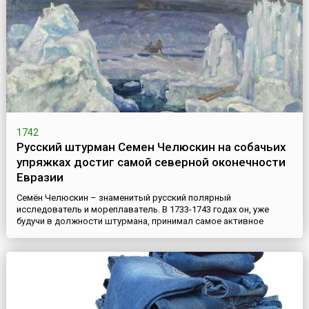
земного...
1742
Русский штурман Семен Челюскин на собачьих
упряжках достиг самой северной оконечности
Евразии
Семён Челюскин – знаменитый русский полярный
исследователь и мореплаватель. В 1733-1743 годах он, уже
будучи в должности штурмана, принимал самое активное
участие во второй Камчатской экспедиции Витуса Беринга.
Челюскин работал в отрядах В. Прончищева и Х. Лаптева,
занимаясь исследованием Таймырского полуострова.В начале
декабря 1741 года Челюскин на собачьих упряжках с казаками
Фофановым и Го...