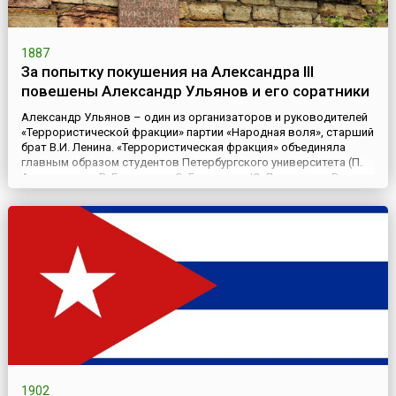
1887
За попытку покушения на Александра III
повешены Александр Ульянов и его соратники
Александр Ульянов – один из организаторов и руководителей
«Террористической фракции» партии «Народная воля», старший
брат В.И. Ленина. «Террористическая фракция» объединяла
главным образом студентов Петербургского университета (П.
Андреюшкин, В. Генералов, О. Говорухин, Ю. Лукашевич, В.
Осипанов, Н. Рудевич и др.) и была независима от других
народовольческих групп, поддерживала связи с кружкам...
1902