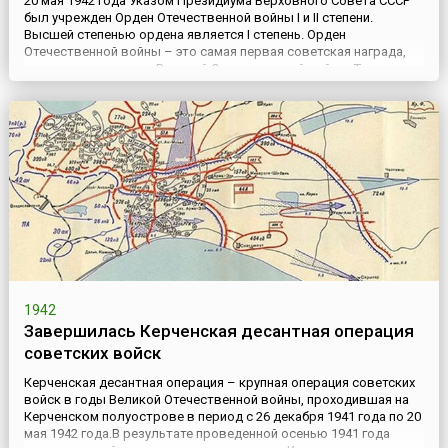
20 мая 1942 года Указом Президиума Верховного Совета СССР
был учрежден Орден Отечественной войны I и II степени.
Высшей степенью ордена является I степень. Орден
Отечественной войны – это самая первая советская награда,
появившаяся в годы Великой Отечественной войны. Также это
первый советский орден, имевший разделение на степени.В
апреле 1942 года Сталин поручил разработать проект ордена
для ...
1942
Завершилась Керченская десантная операция
советских войск
Керченская десантная операция – крупная операция советских
войск в годы Великой Отечественной войны, проходившая на
Керченском полуострове в период с 26 декабря 1941 года по 20
мая 1942 года.В результате проведенной осенью 1941 года