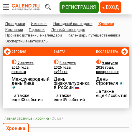
РЕГИСТРАЦИЯ
ВХОД
Праздники
Именины
Народный календарь
Хроника
Компании
Персоны
Лунный календарь
Производственные календари
Календарь путешественника
Экспертные материалы
СЕГОДНЯ
ЗАВТРА
ПОСЛЕЗАВТРА
7 августа
8 августа
9 августа
2026 года,
2026 года,
2026 года,
пятница
суббота
воскресенье
Международный
День
День
день пива
физкультурника
строителя
в России
...а также
...а также
...а также
еще 42 события
еще 33 события
еще 39 событий
Главная страница
/
Хроника
/
20 мая
Хроника