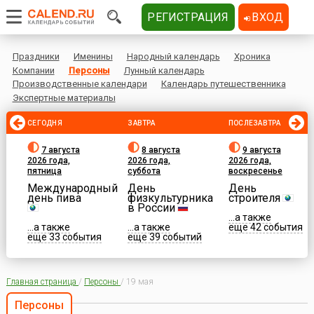
РЕГИСТРАЦИЯ
ВХОД
Праздники
Именины
Народный календарь
Хроника
Компании
Персоны
Лунный календарь
Производственные календари
Календарь путешественника
Экспертные материалы
СЕГОДНЯ
ЗАВТРА
ПОСЛЕЗАВТРА
7 августа
8 августа
9 августа
2026 года,
2026 года,
2026 года,
пятница
суббота
воскресенье
Международный
День
День
день пива
физкультурника
строителя
в России
...а также
...а также
...а также
еще 42 события
еще 33 события
еще 39 событий
Главная страница
/
Персоны
/
19 мая
Персоны