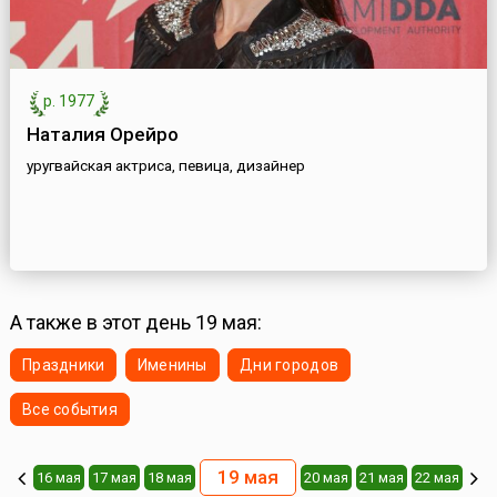
р. 1977
Наталия Орейро
уругвайская актриса, певица, дизайнер
А также в этот день 19 мая:
Праздники
Именины
Дни городов
Все события
19 мая
16 мая
17 мая
18 мая
20 мая
21 мая
22 мая