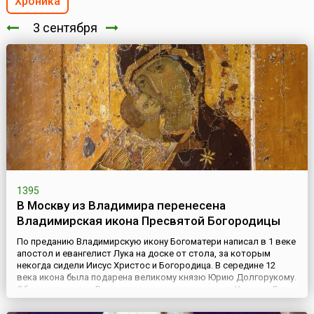
Хроника
3 сентября
1395
В Москву из Владимира перенесена
Владимирская икона Пресвятой Богородицы
По преданию Владимирскую икону Богоматери написал в 1 веке
апостол и евангелист Лука на доске от стола, за которым
некогда сидели Иисус Христос и Богородица. В середине 12
века икона была подарена великому князю Юрию Долгорукому.
Образ хранился в Вышгородском монастыре под Киевом. Сын
Юрия Долгорукого князь Андрей Боголюбский, отправляясь в
1155 году править Владимиро-Суздальской землей, взял икон...