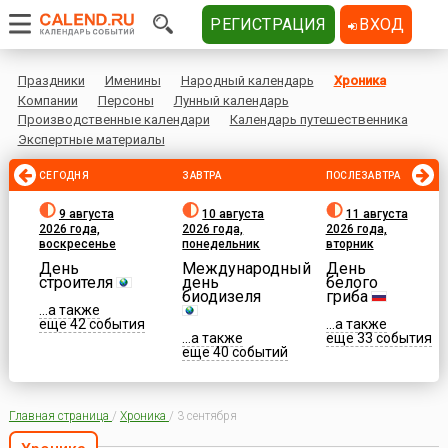
РЕГИСТРАЦИЯ
ВХОД
Праздники
Именины
Народный календарь
Хроника
Компании
Персоны
Лунный календарь
Производственные календари
Календарь путешественника
Экспертные материалы
СЕГОДНЯ
ЗАВТРА
ПОСЛЕЗАВТРА
9 августа
10 августа
11 августа
2026 года,
2026 года,
2026 года,
воскресенье
понедельник
вторник
День
Международный
День
строителя
день
белого
биодизеля
гриба
...а также
еще 42 события
...а также
...а также
еще 33 события
еще 40 событий
Главная страница
/
Хроника
/
3 сентября