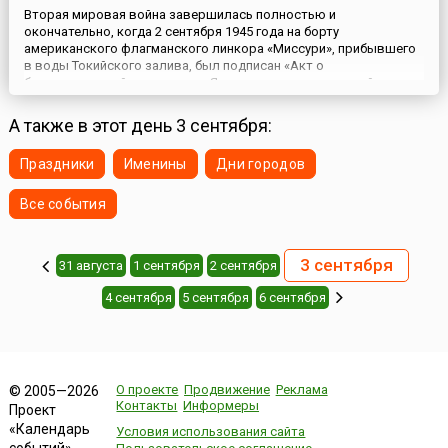
Вторая мировая война завершилась полностью и
окончательно, когда 2 сентября 1945 года на борту
американского флагманского линкора «Миссури», прибывшего
в воды Токийского залива, был подписан «Акт о
безоговорочной капитуляции Японии», ознаменовавший
окончательную победу союзников антигитлеровской коалиции
в крупнейшем вооруженном конфликте в истории
А также в этот день 3 сентября:
человечества.3 сентября 2025 года памятные ме...
Праздники
Именины
Дни городов
Все события
3 сентября
31 августа
1 сентября
2 сентября
4 сентября
5 сентября
6 сентября
О проекте
Продвижение
Реклама
© 2005—2026
Контакты
Информеры
Проект
«Календарь
Условия использования сайта