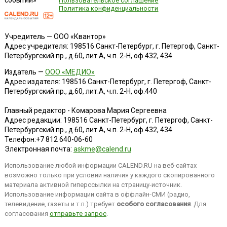
событий»
Пользовательское соглашение
Политика конфиденциальности
Учредитель — ООО «Квантор»
Адрес учредителя: 198516 Санкт-Петербург, г. Петергоф, Санкт-
Петербургский пр., д.60, лит.А, ч.п. 2-Н, оф.432, 434
Издатель —
ООО «МЕДИО»
Адрес издателя: 198516 Санкт-Петербург, г. Петергоф, Санкт-
Петербургский пр., д.60, лит.А, ч.п. 2-Н, оф.440
Главный редактор - Комарова Мария Сергеевна
Адрес редакции:
198516
Санкт-Петербург, г. Петергоф
,
Санкт-
Петербургский пр., д.60, лит.А, ч.п. 2-Н, оф.432, 434
Телефон:
+7 812 640-06-60
Электронная почта:
askme@calend.ru
Использование любой информации CALEND.RU на веб-сайтах
возможно только при условии наличия у каждого скопированного
материала активной гиперссылки на страницу-источник.
Использование информации сайта в оффлайн-СМИ (радио,
телевидение, газеты и т.п.) требует
особого согласования
. Для
согласования
отправьте запрос
.