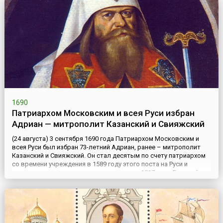
1690
Патриархом Московским и всея Руси избран
Адриан — митрополит Казанский и Свияжский
(24 августа) 3 сентября 1690 года Патриархом Московским и
всея Руси был избран 73-летний Адриан, ранее – митрополит
Казанский и Свияжский. Он стал десятым по счету патриархом
со времени учреждения в 1589 году этого поста на Руси и
последним до самого его возрождения в 1917 году. Будущий
патриарх родился в Москве, его мирское имя было Андрей.
Впервые имя владыки звучит в 1678 году, когда патриа...