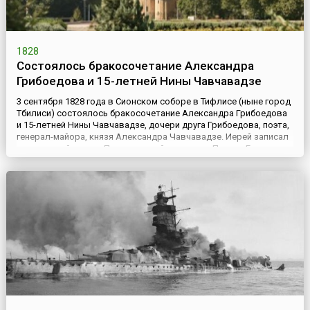
1828
Состоялось бракосочетание Александра
Грибоедова и 15-летней Нины Чавчавадзе
3 сентября 1828 года в Сионском соборе в Тифлисе (ныне город
Тбилиси) состоялось бракосочетание Александра Грибоедова
и 15-летней Нины Чавчавадзе, дочери друга Грибоедова, поэта,
генерал-майора, князя Александра Чавчавадзе. Иерей записал
в церковной книге: «Полномочный министр в Персии Его
императорского Величества статский советник и Кавалер
Александр Сергеевич Грибоедов вступил в законный бр...