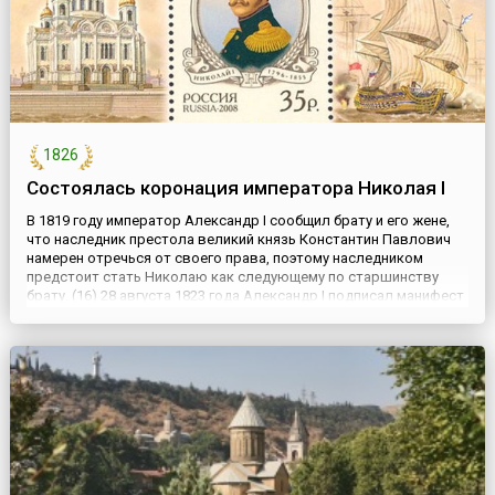
1826
Состоялась коронация императора Николая I
В 1819 году император Александр I сообщил брату и его жене,
что наследник престола великий князь Константин Павлович
намерен отречься от своего права, поэтому наследником
предстоит стать Николаю как следующему по старшинству
брату. (16) 28 августа 1823 года Александр I подписал манифест
о назначении наследником престола Николая Павловича.
Однако после неожиданной смерти (19 ноября) 1 декабря 1...