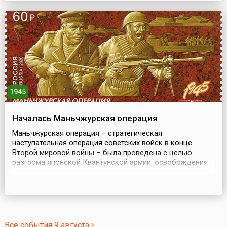
операцией битвы за Ленинград. Цель наступления
заключалась в ликвидации угрозы Ленинграду, а также
в ускорении выхода Финляндии из войны.Успехи
советских войск во время зимней кампании 1944 года ...
1945
Началась Маньчжурская операция
Маньчжурская операция – стратегическая
наступательная операция советских войск в конце
Второй мировой войны – была проведена с целью
разгрома японской Квантунской армии, освобождения
северо-восточных и северных провинций Китая
(Маньчжурии и Внутренней Монголии), Ляодунского
полуострова, Кореи, ликвидации плацдарма агрессии и
крупной военно-экономической базы Японии на
азиатском континенте. Также о...
Все события 9 августа