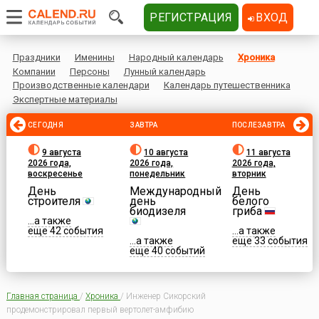
РЕГИСТРАЦИЯ
ВХОД
Праздники
Именины
Народный календарь
Хроника
Компании
Персоны
Лунный календарь
Производственные календари
Календарь путешественника
Экспертные материалы
СЕГОДНЯ
ЗАВТРА
ПОСЛЕЗАВТРА
9 августа
10 августа
11 августа
2026 года,
2026 года,
2026 года,
воскресенье
понедельник
вторник
День
Международный
День
строителя
день
белого
биодизеля
гриба
...а также
еще 42 события
...а также
...а также
еще 33 события
еще 40 событий
Главная страница
/
Хроника
/
Инженер Сикорский
продемонстрировал первый вертолет-амфибию