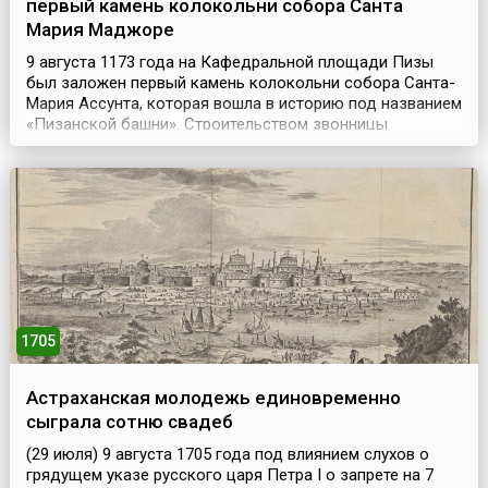
первый камень колокольни собора Санта
Мария Маджоре
9 августа 1173 года на Кафедральной площади Пизы
был заложен первый камень колокольни собора Санта-
Мария Ассунта, которая вошла в историю под названием
«Пизанской башни». Строительством звонницы
занимались мастера Гульельмо из Инсбрука и Боннано.
Однако, построив первый этаж высотой 11 метров и два
колоннадных кольца, Бонанно обнаружил, что
колокольня отклонилась от вертикали на четыре
сантиме...
1705
Астраханская молодежь единовременно
сыграла сотню свадеб
(29 июля) 9 августа 1705 года под влиянием слухов о
грядущем указе русского царя Петра I о запрете на 7