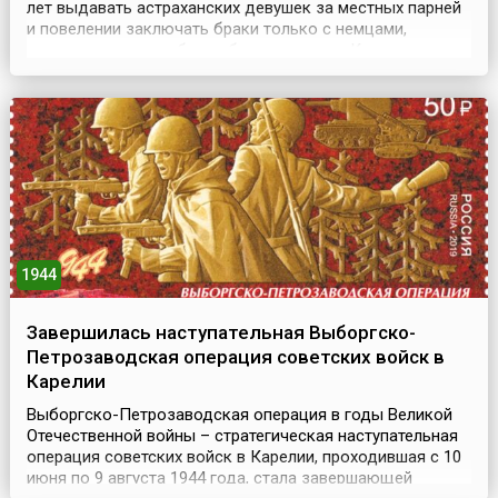
лет выдавать астраханских девушек за местных парней
и повелении заключать браки только с немцами,
которых для этого будто бы пришлют из Казани, в
Астрахани единовременно сыграли сотню свадеб.
После чего разогретая выпивкой молодежь учинила
ночью резню иноземцев, переросшую во всенародное
выс...
1944
Завершилась наступательная Выборгско-
Петрозаводская операция советских войск в
Карелии
Выборгско-Петрозаводская операция в годы Великой
Отечественной войны – стратегическая наступательная
операция советских войск в Карелии, проходившая с 10
июня по 9 августа 1944 года, стала завершающей