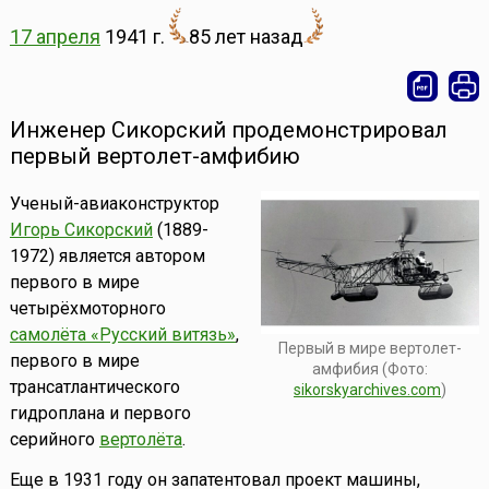
17 апреля
1941 г.
85 лет назад
Инженер Сикорский продемонстрировал
первый вертолет-амфибию
Ученый-авиаконструктор
Игорь Сикорский
(1889-
1972) является автором
первого в мире
четырёхмоторного
самолёта «Русский витязь»
,
Первый в мире вертолет-
первого в мире
амфибия (Фото:
трансатлантического
sikorskyarchives.com
)
гидроплана и первого
серийного
вертолёта
.
Еще в 1931 году он запатентовал проект машины,