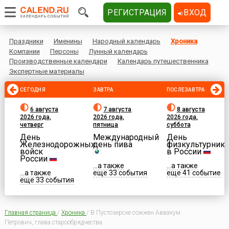
РЕГИСТРАЦИЯ
ВХОД
Праздники
Именины
Народный календарь
Хроника
Компании
Персоны
Лунный календарь
Производственные календари
Календарь путешественника
Экспертные материалы
СЕГОДНЯ
ЗАВТРА
ПОСЛЕЗАВТРА
6 августа
7 августа
8 августа
2026 года,
2026 года,
2026 года,
четверг
пятница
суббота
День
Международный
День
Железнодорожных
день пива
физкультурника
войск
в России
России
...а также
...а также
...а также
еще 33 события
еще 41 событие
еще 33 события
Главная страница
/
Хроника
/
В Пустозерске сожжен Аввакум
Петрович, глава старообрядчества