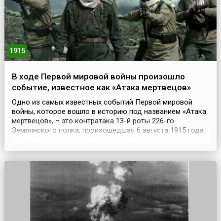
1915
В ходе Первой мировой войны произошло
событие, известное как «Атака мертвецов»
Одно из самых известных событий Первой мировой
войны, которое вошло в историю под названием «Атака
мертвецов», – это контратака 13-й роты 226-го
Землянского полка, произошедшая 6 августа 1915 года
при обороне крепости Осовец на Восточном фронте,
когда при отражении немецкой газовой атаки около
полсотни русских солдат обратили в бегство почти
семитысячное немецкое войско. Небольшая русская
креп...