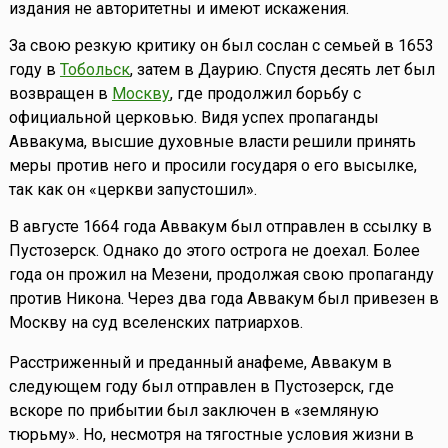
издания не авторитетны и имеют искажения.
За свою резкую критику он был сослан с семьей в 1653
году в
Тобольск
, затем в Даурию. Спустя десять лет был
возвращен в
Москву
, где продолжил борьбу с
официальной церковью. Видя успех пропаганды
Аввакума, высшие духовные власти решили принять
меры против него и просили государя о его высылке,
так как он «церкви запустошил».
В августе 1664 года Аввакум был отправлен в ссылку в
Пустозерск. Однако до этого острога не доехал. Более
года он прожил на Мезени, продолжая свою пропаганду
против Никона. Через два года Аввакум был привезен в
Москву на суд вселенских патриархов.
Расстриженный и преданный анафеме, Аввакум в
следующем году был отправлен в Пустозерск, где
вскоре по прибытии был заключен в «земляную
тюрьму». Но, несмотря на тягостные условия жизни в