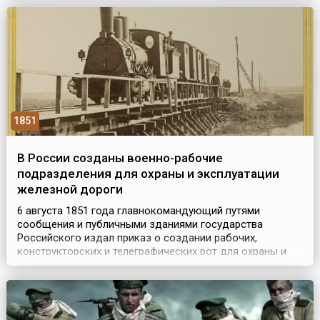
Римской империи находилась в руках австрийских
Габсбургов, которые, следуя общей тенденции, ...
1851
В России созданы военно-рабочие
подразделения для охраны и эксплуатации
железной дороги
6 августа 1851 года главнокомандующий путями
сообщения и публичными зданиями государства
Российского издал приказ о создании рабочих,
конструкторских и телеграфических рот для охраны и
эксплуатации Санкт-Петербурго-Московской железной
дороги. Они впоследствии и стали основой
железнодорожных войск России. Изначально было
сформировано 14 отдельных военно-рабочих, две
кондукторские и одна телегра...