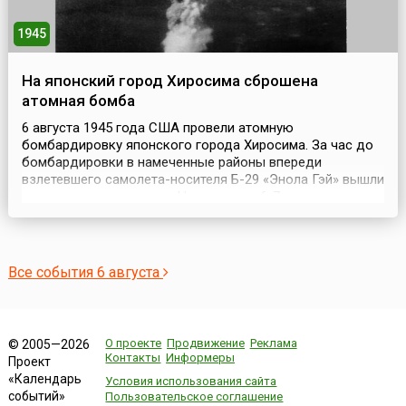
1945
На японский город Хиросима сброшена
атомная бомба
6 августа 1945 года США провели атомную
бомбардировку японского города Хиросима. За час до
бомбардировки в намеченные районы впереди
взлетевшего самолета-носителя Б-29 «Энола Гэй» вышли
три разведчика погоды. На удалении 6-7 км от
самолета-носителя следовал самолет с аппаратурой,
регистрирующей параметры ядерного взрыва. В 70 км
шел бомбардировщик, который фотографировал
результаты взрыва. ...
Все события 6 августа
О проекте
Продвижение
Реклама
© 2005—2026
Контакты
Информеры
Проект
«Календарь
Условия использования сайта
событий»
Пользовательское соглашение