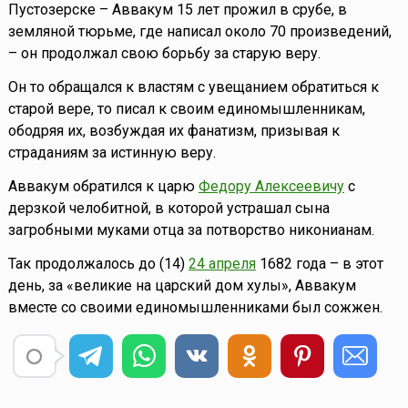
Пустозерске – Аввакум 15 лет прожил в срубе, в
земляной тюрьме, где написал около 70 произведений,
– он продолжал свою борьбу за старую веру.
Он то обращался к властям с увещанием обратиться к
старой вере, то писал к своим единомышленникам,
ободряя их, возбуждая их фанатизм, призывая к
страданиям за истинную веру.
Аввакум обратился к царю
Федору Алексеевичу
с
дерзкой челобитной, в которой устрашал сына
загробными муками отца за потворство никонианам.
Так продолжалось до (14)
24 апреля
1682 года – в этот
день, за «великие на царский дом хулы», Аввакум
вместе со своими единомышленниками был сожжен.