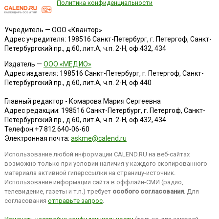
Политика конфиденциальности
Учредитель — ООО «Квантор»
Адрес учредителя: 198516 Санкт-Петербург, г. Петергоф, Санкт-
Петербургский пр., д.60, лит.А, ч.п. 2-Н, оф.432, 434
Издатель —
ООО «МЕДИО»
Адрес издателя: 198516 Санкт-Петербург, г. Петергоф, Санкт-
Петербургский пр., д.60, лит.А, ч.п. 2-Н, оф.440
Главный редактор - Комарова Мария Сергеевна
Адрес редакции:
198516
Санкт-Петербург, г. Петергоф
,
Санкт-
Петербургский пр., д.60, лит.А, ч.п. 2-Н, оф.432, 434
Телефон:
+7 812 640-06-60
Электронная почта:
askme@calend.ru
Использование любой информации CALEND.RU на веб-сайтах
возможно только при условии наличия у каждого скопированного
материала активной гиперссылки на страницу-источник.
Использование информации сайта в оффлайн-СМИ (радио,
телевидение, газеты и т.п.) требует
особого согласования
. Для
согласования
отправьте запрос
.