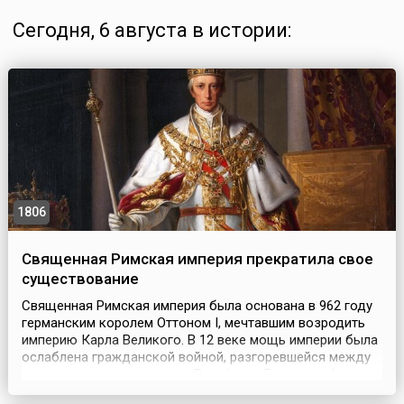
Сегодня, 6 августа в истории:
1806
Священная Римская империя прекратила свое
существование
Священная Римская империя была основана в 962 году
германским королем Оттоном I, мечтавшим возродить
империю Карла Великого. В 12 веке мощь империи была
ослаблена гражданской войной, разгоревшейся между
королевскими династиями Вельфов и Гогенштауфенов.
Начиная с 1438 года императорская корона Священной