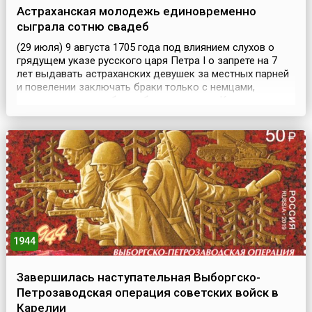
Астраханская молодежь единовременно
сыграла сотню свадеб
(29 июля) 9 августа 1705 года под влиянием слухов о
грядущем указе русского царя Петра I о запрете на 7
лет выдавать астраханских девушек за местных парней
и повелении заключать браки только с немцами,
которых для этого будто бы пришлют из Казани, в
Астрахани единовременно сыграли сотню свадеб.
После чего разогретая выпивкой молодежь учинила
ночью резню иноземцев, переросшую во всенародное
выс...
1944
Завершилась наступательная Выборгско-
Петрозаводская операция советских войск в
Карелии