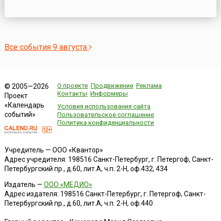
(Маньчжурии и Внутренней Монголии), Ляодунского
полуострова, Кореи, ликвидации плацдарма агрессии и
крупной военно-экономической базы Японии на
азиатском континенте. Также о...
Все события 9 августа
О проекте
Продвижение
Реклама
© 2005—2026
Контакты
Информеры
Проект
«Календарь
Условия использования сайта
событий»
Пользовательское соглашение
Политика конфиденциальности
Учредитель — ООО «Квантор»
Адрес учредителя: 198516 Санкт-Петербург, г. Петергоф, Санкт-
Петербургский пр., д.60, лит.А, ч.п. 2-Н, оф.432, 434
Издатель —
ООО «МЕДИО»
Адрес издателя: 198516 Санкт-Петербург, г. Петергоф, Санкт-
Петербургский пр., д.60, лит.А, ч.п. 2-Н, оф.440