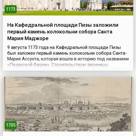
1173
На Кафедральной площади Пизы заложили
первый камень колокольни собора Санта
Мария Маджоре
9 августа 1173 года на Кафедральной площади Пизы
был заложен первый камень колокольни собора Санта-
Мария Ассунта, которая вошла в историю под названием
«Пизанской башни». Строительством звонницы
занимались мастера Гульельмо из Инсбрука и Боннано.
Однако, построив первый этаж высотой 11 метров и два
колоннадных кольца, Бонанно обнаружил, что
колокольня отклонилась от вертикали на четыре
сантиме...
1705