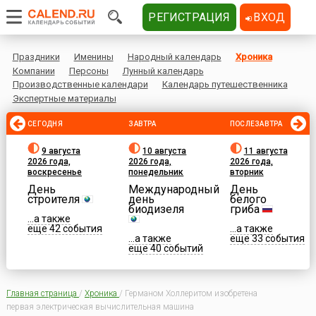
РЕГИСТРАЦИЯ
ВХОД
Праздники
Именины
Народный календарь
Хроника
Компании
Персоны
Лунный календарь
Производственные календари
Календарь путешественника
Экспертные материалы
СЕГОДНЯ
ЗАВТРА
ПОСЛЕЗАВТРА
9 августа
10 августа
11 августа
2026 года,
2026 года,
2026 года,
воскресенье
понедельник
вторник
День
Международный
День
строителя
день
белого
биодизеля
гриба
...а также
еще 42 события
...а также
...а также
еще 33 события
еще 40 событий
Главная страница
/
Хроника
/
Германом Холлеритом изобретена
первая электрическая вычислительная машина