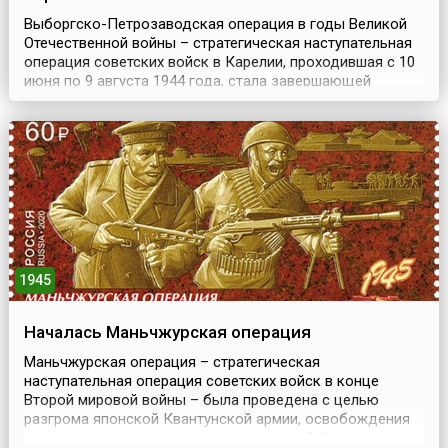
Выборгско-Петрозаводская операция в годы Великой
Отечественной войны – стратегическая наступательная
операция советских войск в Карелии, проходившая с 10
июня по 9 августа 1944 года, стала завершающей
операцией битвы за Ленинград. Цель наступления
заключалась в ликвидации угрозы Ленинграду, а также
в ускорении выхода Финляндии из войны.Успехи
советских войск во время зимней кампании 1944 года ...
1945
Началась Маньчжурская операция
Маньчжурская операция – стратегическая
наступательная операция советских войск в конце
Второй мировой войны – была проведена с целью
разгрома японской Квантунской армии, освобождения
северо-восточных и северных провинций Китая