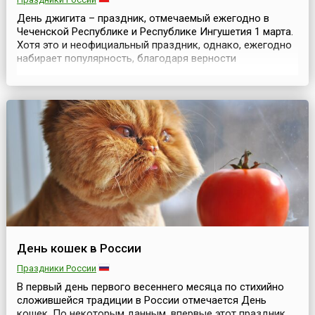
День джигита – праздник, отмечаемый ежегодно в
Чеченской Республике и Республике Ингушетия 1 марта.
Хотя это и неофициальный праздник, однако, ежегодно
набирает популярность, благодаря верности
традиционным ценностям и представлениям о
мужестве, патриотизме и других качествах, которые
должны быть присущи настоящему мужчине.Слово
«джигит» издревле на Кавказе и в Средней Азии
ассоциировалось с у...
День кошек в России
Праздники России
В первый день первого весеннего месяца по стихийно
сложившейся традиции в России отмечается День
кошек. По некоторым данным, впервые этот праздник