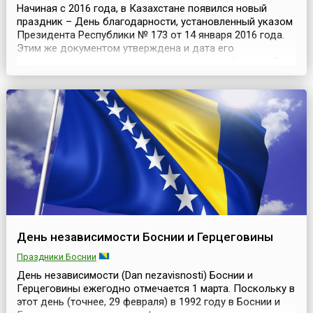
Начиная с 2016 года, в Казахстане появился новый
праздник – День благодарности, установленный указом
Президента Республики № 173 от 14 января 2016 года.
Этим же документом утверждена и дата его
официального ежегодного празднования – 1 марта. С
инициативой учреждения Дня выступил Нурсултан
Назарбаев, занимавший тогда пост Президента
Казахстана. В своей речи на 22-й сессии Ассамблеи
народа Казах...
День независимости Боснии и Герцеговины
Праздники Боснии
День независимости (Dan nezavisnosti) Боснии и
Герцеговины ежегодно отмечается 1 марта. Поскольку в
этот день (точнее, 29 февраля) в 1992 году в Боснии и