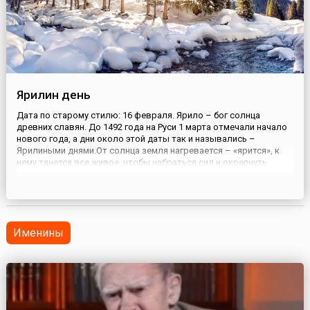
Ярилин день
Дата по старому стилю: 16 февраля. Ярило – бог солнца
древних славян. До 1492 года на Руси 1 марта отмечали начало
нового года, а дни около этой даты так и назывались –
Ярилиными днями.От солнца земля нагревается – «ярится», к
нему тянется все живое, чтобы набраться сил и окрепнуть.
Считалось, что божество воздевает зиму на свои вилы –
солнечные лучи. Пора было приступать к
сельскохозяйственны...
Именины