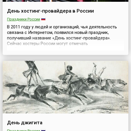
День хостинг-провайдера в России
Праздники России
В 2011 году у людей и организаций, чья деятельность
связана с Интернетом, появился новый праздник,
получивший название «День хостинг-провайдера».
Сейчас хостеры России могут отмечать
профессиональную дату 1 марта каждого
года.Учреждение праздника стало тем случаем, когда
изменения в календарь дат вносятся по инициативе
коммерческих организаций. Идею Дня хостинг-
провайдера предложили руководите...
День джигита
Праздники России