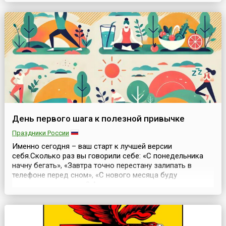
Он был введен ЮНИСЕФ в 1991 году и призывает не
забывать о маленьких и самых неравнодушных
телезрителях. Ежегодно в первое воскресенье марта все
ведущие теле- и радиокомпании мира предоставляют
эфи...
День первого шага к полезной привычке
Праздники России
Именно сегодня – ваш старт к лучшей версии
себя.Сколько раз вы говорили себе: «С понедельника
начну бегать», «Завтра точно перестану залипать в
телефоне перед сном», «С нового месяца буду
правильно питаться»? А потом наступал понедельник… и
ничего не менялось. Знакомо? Тогда этот праздник для
вас! Первый день весны – самое время! «День первого
шага к полезной привычке» – это не просто дата...