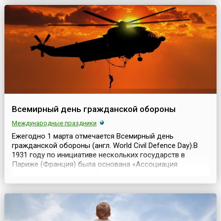
защищать.Морские травы – это не водоросли, как часто
думают, а настоящие цветущие растения, которые
растут на...
Всемирный день гражданской обороны
Международные праздники
Ежегодно 1 марта отмечается Всемирный день
гражданской обороны (англ. World Civil Defence Day).В
1931 году по инициативе нескольких государств в
Париже (Франция) была основана «Ассоциация
Женевских зон» — «зон безопасности», для создания
посредством двухсторонних и многосторонних
соглашений локальных зон безопасности во всех
странах, где гражданское население, а именно
женщины, дети, старики и...