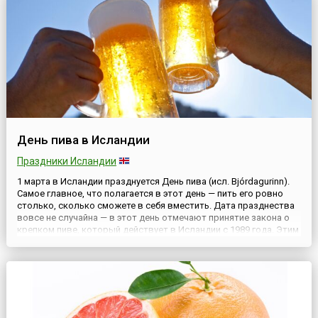
День пива в Исландии
Праздники Исландии
1 марта в Исландии празднуется День пива (исл. Bjórdagurinn).
Самое главное, что полагается в этот день — пить его ровно
столько, сколько сможете в себя вместить. Дата празднества
вовсе не случайна — в этот день отмечают принятие закона о
крепком пиве, который действует в Исландии с 1989 года. Этим
актом был отменен «сухой закон», действовавший в стране в
течение 75 лет. День пива празднуе...