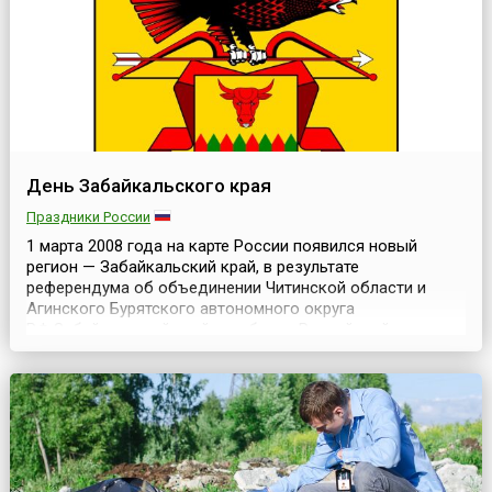
День Забайкальского края
Праздники России
1 марта 2008 года на карте России появился новый
регион — Забайкальский край, в результате
референдума об объединении Читинской области и
Агинского Бурятского автономного округа
РФ.Забайкальский край — субъект Российской
Федерации в восточной части Забайкалья, входит в
состав Дальневосточного федерального округа и
граничит с Иркутской и Амурской областями,
республиками Якутией и Бурятией, Кита...