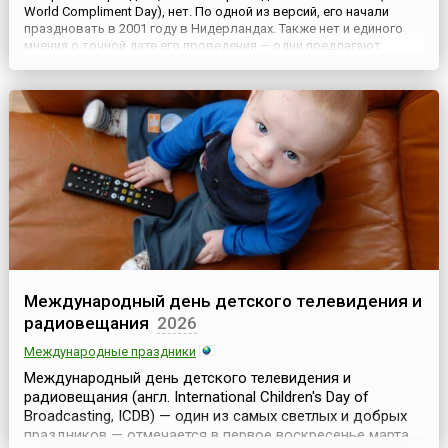
World Compliment Day), нет. По одной из версий, его начали
праздновать в 2001 году в Нидерландах. Также нет и единого
мнения о точной дате его проведения — одни предлагают
отмечать этот праздник 1 марта, а другие — 21 марта.Главное,
что известно, это идея учреждения праздника — сп...
Международный день детского телевидения и
радиовещания
2026
Международные праздники
Международный день детского телевидения и
радиовещания (англ. International Children's Day of
Broadcasting, ICDB) — один из самых светлых и добрых
праздников — отмечается в первое воскресенье марта.