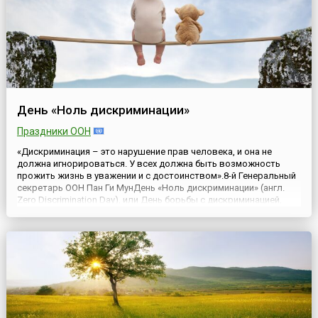
День «Ноль дискриминации»
Праздники ООН
«Дискриминация – это нарушение прав человека, и она не
должна игнорироваться. У всех должна быть возможность
прожить жизнь в уважении и с достоинством».8-й Генеральный
секретарь ООН Пан Ги МунДень «Ноль дискриминации» (англ.
Zero Discrimination Day), или День борьбы с дискриминацией,
отмечается ежегодно 1 марта по решению ООН с 2014 года.
Инициатором учреждения Дня выступили руководители ЮНЭ...