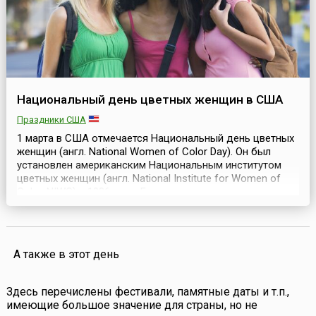
Национальный день цветных женщин в США
Праздники США
1 марта в США отмечается Национальный день цветных
женщин (англ. National Women of Color Day). Он был
установлен американским Национальным институтом
цветных женщин (англ. National Institute for Women of
Color, NIWC) в 1986 году. Главная задача этого института
— создать содружество коренных жительниц Африки,
Индии, Аляски, Азии, Испании, Латинской Америки и
островов Тихого океана, решать их пр...
А также в этот день
Здесь перечислены фестивали, памятные даты и т.п.,
имеющие большое значение для страны, но не