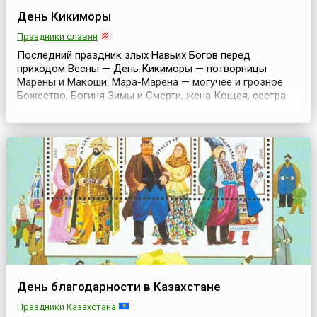
День Кикиморы
Праздники славян
Последний праздник злых Навьих Богов перед
приходом Весны — День Кикиморы — потворницы
Марены и Макоши. Мара-Марена — могучее и грозное
Божество, Богиня Зимы и Смерти, жена Кощея, сестра
Живы и Леля. Её помощница — Маремьяна-Кикимора, в
народе также она была названа Кикиморой одноглазой.
Сохранилось присловье, вспоминаемое в этот день: «На
Маремьяну Ярило — с вилами». Ибо, по поверьям, в т...
День благодарности в Казахстане
Праздники Казахстана