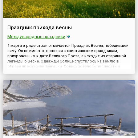
Праздник прихода весны
Международные праздники
1 марта в ряде стран отмечается Праздник Весны, победившей
зиму. Он не имеет отношения к христианским праздникам,
приуроченным к дате Великого Поста, а исходит из старинной
легенды о Весне. Однажды Солнце спустилось на землю в
образе прекрасной девушки. Солнцу хотелось поплясать и
повеселиться. Злой Змей выкрал и закрыл его в своем дворце.
Птицы перестали петь, дети забыли, что такое весел...