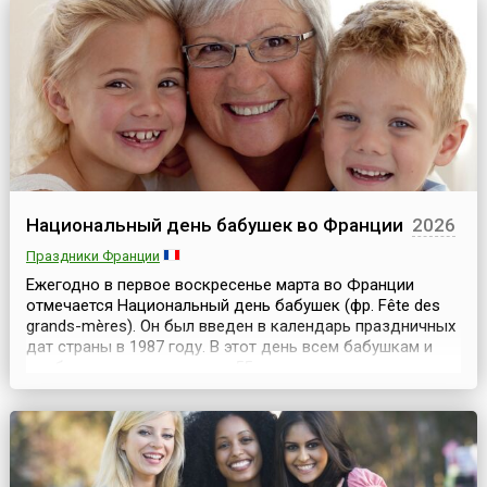
Кореи, составлявшими ядро движения Самиль (или
Движения 1 марта), и ...
Национальный день бабушек во Франции
2026
Праздники Франции
Ежегодно в первое воскресенье марта во Франции
отмечается Национальный день бабушек (фр. Fête des
grands-mères). Он был введен в календарь праздничных
дат страны в 1987 году. В этот день всем бабушкам и
вообще женщинам старше 55 лет оказываются
необыкновенный почет и уважение, для них
организуются всевозможные концерты, акции и другие
праздничные мероприятия.Инициатором учреждения
этого праздн...