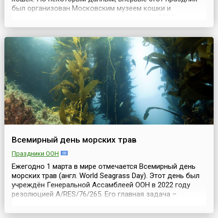
был организован Московским музеем кошки и
редакцией журнала и газеты «Кот и пёс» в 2004
году.Интересно, что во многих странах тоже
установлены национальные дни чествования этих самых
близких человеку домашних обитателей. Например, в
США кошек честву...
Всемирный день морских трав
Праздники ООН
Ежегодно 1 марта в мире отмечается Всемирный день
морских трав (англ. World Seagrass Day). Этот день был
учреждён Генеральной Ассамблеей ООН в 2022 году
резолюцией A/RES/76/265. Его главная задача –
напомнить людям о том, какую роль морские травы
играют в жизни океана и почему их нужно