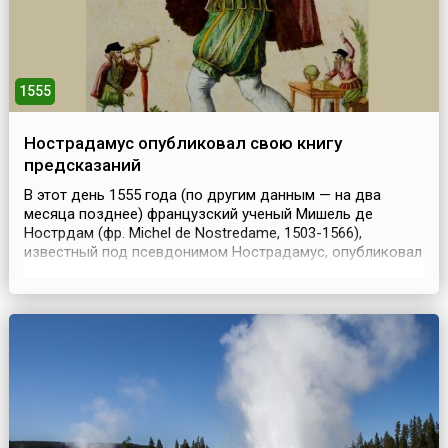
1555
Нострадамус опубликовал свою книгу
предсказаний
В этот день 1555 года (по другим данным — на два
месяца позднее) французский ученый Мишель де
Нострдам (фр. Michel de Nostredame, 1503-1566),
известный под псевдонимом Нострадамус, опубликовал
свои первые предсказания в книге под названием
«Предсказания Мишеля Нострадамуса» (фр. Prophéties
de Nostradamus). Пророчества были написаны в форме
рифмованных катренов — четверостиший, которые были
объ...