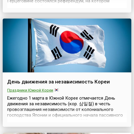
Герцеговине состоялся референдум, на котором
граждане республики проголосовали за ее
независимость и суверенитет и отделение от бывшей
Югославии. В референдуме приняли участие 63%
избирателей в 107 из 109 общин Боснии и Герцеговины
(БиГ). В Т...
День движения за независимость Кореи
Праздники Южной Кореи
Ежегодно 1 марта в Южной Корее отмечается День
движения за независимость (кор. 삼일절) в честь
провозглашения независимости от колониального
господства Японии и официального начала пассивного
движения сопротивления.В марте 1919 года в Сеуле
была опубликована Декларация независимости.
Декларация была подписана 33 патриотами Южной