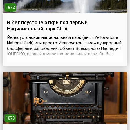
1872
В Йеллоустоне открылся первый
Национальный парк США
Йеллоустонский национальный парк (англ. Yellowstone
National Park) или просто Йеллоустон — международный
биосферный заповедник, объект Всемирного Наследия
ЮНЕСКО, первый в мире национальный парк. Он был
основан 1 марта 1872 года Конгрессом США. Находится
парк на территории штатов Вайоминг, Монтана и Айдахо.
Парк знаменит многочисленными гейзерами и другими
геотермическими объектами, богатой живой ...
1873