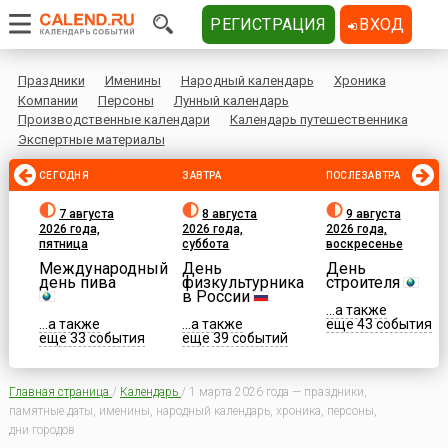
РЕГИСТРАЦИЯ
ВХОД
Праздники
Именины
Народный календарь
Хроника
Компании
Персоны
Лунный календарь
Производственные календари
Календарь путешественника
Экспертные материалы
СЕГОДНЯ
ЗАВТРА
ПОСЛЕЗАВТРА
7 августа
8 августа
9 августа
2026 года,
2026 года,
2026 года,
пятница
суббота
воскресенье
Международный
День
День
день пива
физкультурника
строителя
в России
...а также
...а также
...а также
еще 43 события
еще 33 события
еще 39 событий
Главная страница
/
Календарь
/
1 марта 2026 года — праздники,
памятные даты, именины, народный календарь, хроника, персоны,
дни городов