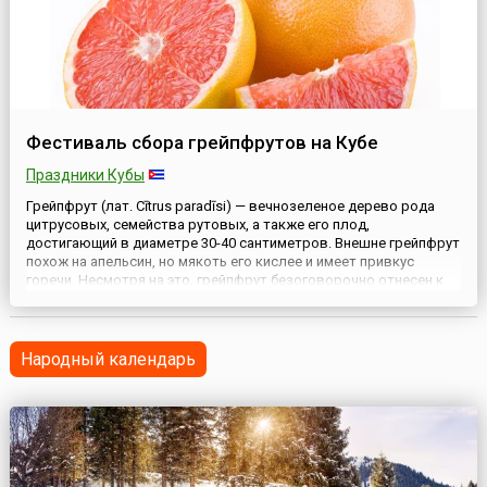
Фестиваль сбора грейпфрутов на Кубе
Праздники Кубы
Грейпфрут (лат. Cītrus paradīsi) — вечнозеленое дерево рода
цитрусовых, семейства рутовых, а также его плод,
достигающий в диаметре 30-40 сантиметров. Внешне грейпфрут
похож на апельсин, но мякоть его кислее и имеет привкус
горечи. Несмотря на это, грейпфрут безоговорочно отнесен к
диетическим плодам. Предположительно, грейпфрут является
результатом природной гибридизации апельсинов и помело. ...
Народный календарь