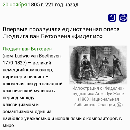
20 ноября
1805 г.
221 год назад
Впервые прозвучала единственная опера
Людвига ван Бетховена «Фиделио»
Людвиг ван Бетховен
(нем. Ludwig van Beethoven,
1770-1827) — великий
немецкий композитор,
дирижер и пианист –
ключевая фигура западной
Иллюстрация к «Фиделио»
классической музыки в
художника Анж-Луи Жане
период между
(1860, Национальная
классицизмом и
библиотека Франции,
)
романтизмом, один из
наиболее уважаемых и исполняемых композиторов в
мире.