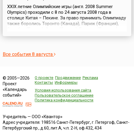
XXIX летние Олимпийские игры (англ. 2008 Summer
Olympics) проходили с 8 по 24 августа 2008 года в
столице Китая – Пекине. За право принимать Олимпиаду
также боролись Торонто (Канада), Париж (Франция),
Стамбул (Турция), Осака (Япония), Бангкок (Таиланд),
Каир (Египет), Гавана (Куба), Куала-Лумпур (Малайзия) и
Севилья (Испания). Часть олимпийских соревнований
перенесли из Пекина в другие города:...
Все события 8 августа
О проекте
Продвижение
Реклама
© 2005—2026
Контакты
Информеры
Проект
«Календарь
Условия использования сайта
событий»
Пользовательское соглашение
Политика конфиденциальности
Учредитель — ООО «Квантор»
Адрес учредителя: 198516 Санкт-Петербург, г. Петергоф, Санкт-
Петербургский пр., д.60, лит.А, ч.п. 2-Н, оф.432, 434