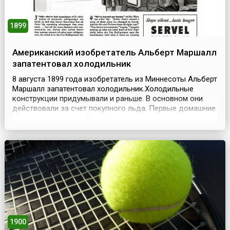
1899
Американский изобретатель Альберт Маршалл
запатентовал холодильник
8 августа 1899 года изобретатель из Миннесоты Альберт
Маршалл запатентовал холодильник.Холодильные
конструкции придумывали и раньше. В основном они
действовали за счет покупного льда. Первые домашние
холодильники потребляли много дров, угля и керосина.
В 1911 году фирма «Дженерал электрик» наладила
выпуск холодильников более-менее современного типа:
холодильная машина помещалась в кухонном...
1900