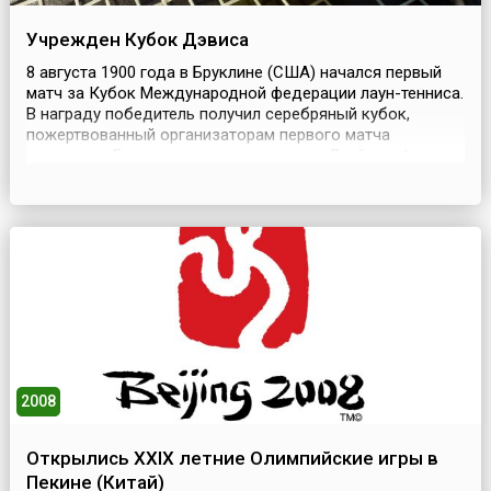
Учрежден Кубок Дэвиса
8 августа 1900 года в Бруклине (США) начался первый
матч за Кубок Международной федерации лаун-тенниса.
В награду победитель получил серебряный кубок,
пожертвованный организаторам первого матча
студентом Гарвардского университета Дуайтом Филли
Дэвисом.Состязания стали называться командным
первенством за Кубок Дэвиса, или просто Кубком
Дэвиса (англ. Davis Cup). Сегодня это крупнейшие
международ...
2008
Открылись XXIX летние Олимпийские игры в
Пекине (Китай)