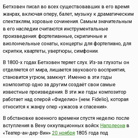
Бетховен писал во всех существовавших в его время
жанрах, включая оперу, балет, музыку к драматическим
спектаклям, хоровые сочинения. Самым значительным
в его наследии считаются инструментальные
произведения: фортепианные, скрипичные и
виолончельные сонаты, концерты для фортепиано, для
скрипки, квартеты, увертюры, симфонии.
В 1800-х годах Бетховен теряет слух. Из-за глухоты он
отделяется от мира, лишается звукового восприятия,
становится угрюм, замкнут. Именно в эти годы
композитор одно за другим создаёт свои самые
известные произведения. В эти же годы композитор
работает над оперой «Фиделио» (нем. Fidelio), которая
относится к жанру опер «ужасов и спасения».
В обстановке военного времени спустя неделю после
вступления в Вену оккупационных войск
Наполеона
в
«Театер-ан-дер-Вин»
20 ноября
1805 года под