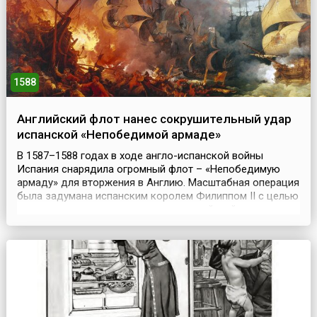
1588
Английский флот нанес сокрушительный удар
испанской «Непобедимой армаде»
В 1587–1588 годах в ходе англо-испанской войны
Испания снарядила огромный флот – «Непобедимую
армаду» для вторжения в Англию. Масштабная операция
была задумана испанским королем Филиппом II с целью
реализовать свои притязания на английский престол и
способствовать планам по возвращению
протестантской Европы в лоно католической
церкви.Филипп собрал приблизительно 130 больших и
средних военных к...