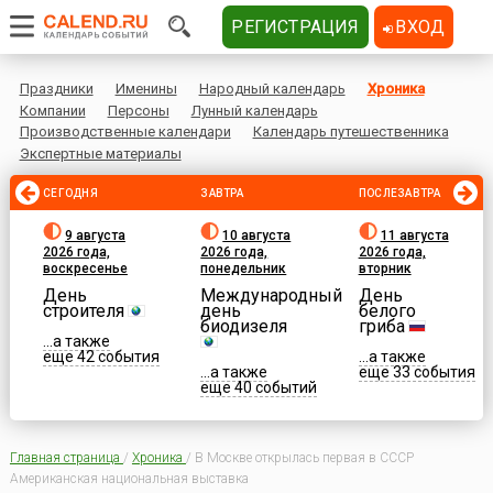
РЕГИСТРАЦИЯ
ВХОД
Праздники
Именины
Народный календарь
Хроника
Компании
Персоны
Лунный календарь
Производственные календари
Календарь путешественника
Экспертные материалы
СЕГОДНЯ
ЗАВТРА
ПОСЛЕЗАВТРА
9 августа
10 августа
11 августа
2026 года,
2026 года,
2026 года,
воскресенье
понедельник
вторник
День
Международный
День
строителя
день
белого
биодизеля
гриба
...а также
еще 42 события
...а также
...а также
еще 33 события
еще 40 событий
Главная страница
/
Хроника
/
В Москве открылась первая в СССР
Американская национальная выставка