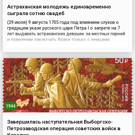
Астраханская молодежь единовременно
сыграла сотню свадеб
(29 июля) 9 августа 1705 года под влиянием слухов о
грядущем указе русского царя Петра I о запрете на 7
лет выдавать астраханских девушек за местных парней
и повелении заключать браки только с немцами,
которых для этого будто бы пришлют из Казани, в
Астрахани единовременно сыграли сотню свадеб.
После чего разогретая выпивкой молодежь учинила
ночью резню иноземцев, переросшую во всенародное
выс...
1944
Завершилась наступательная Выборгско-
Петрозаводская операция советских войск в