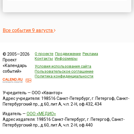
(Маньчжурии и Внутренней Монголии), Ляодунского
полуострова, Кореи, ликвидации плацдарма агрессии и
крупной военно-экономической базы Японии на
азиатском континенте. Также о...
Все события 9 августа
О проекте
Продвижение
Реклама
© 2005—2026
Контакты
Информеры
Проект
«Календарь
Условия использования сайта
событий»
Пользовательское соглашение
Политика конфиденциальности
Учредитель — ООО «Квантор»
Адрес учредителя: 198516 Санкт-Петербург, г. Петергоф, Санкт-
Петербургский пр., д.60, лит.А, ч.п. 2-Н, оф.432, 434
Издатель —
ООО «МЕДИО»
Адрес издателя: 198516 Санкт-Петербург, г. Петергоф, Санкт-
Петербургский пр., д.60, лит.А, ч.п. 2-Н, оф.440