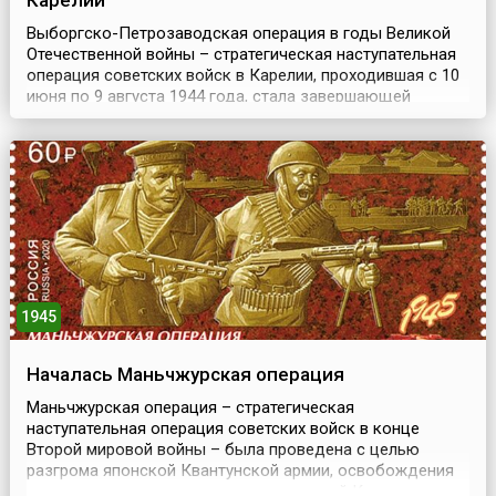
Карелии
Выборгско-Петрозаводская операция в годы Великой
Отечественной войны – стратегическая наступательная
операция советских войск в Карелии, проходившая с 10
июня по 9 августа 1944 года, стала завершающей
операцией битвы за Ленинград. Цель наступления
заключалась в ликвидации угрозы Ленинграду, а также
в ускорении выхода Финляндии из войны.Успехи
советских войск во время зимней кампании 1944 года ...
1945
Началась Маньчжурская операция
Маньчжурская операция – стратегическая
наступательная операция советских войск в конце
Второй мировой войны – была проведена с целью
разгрома японской Квантунской армии, освобождения
северо-восточных и северных провинций Китая