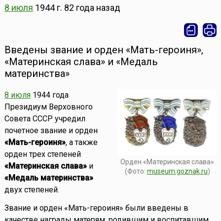
8 июля
1944 г.
82 года назад
Введены звание и орден «Мать-героиня»,
«Материнская слава» и «Медаль
материнства»
8 июля
1944 года
Президиум Верховного
Совета СССР учредил
почетное звание и орден
«Мать-героиня»
, а также
орден трех степеней
Орден «Материнская слава»
«Материнская слава»
и
(Фото:
museum.goznak.ru
)
«Медаль материнства»
двух степеней.
Звание и орден «Мать-героиня» были введены в
качестве награды матерям, родившим и воспитавшим