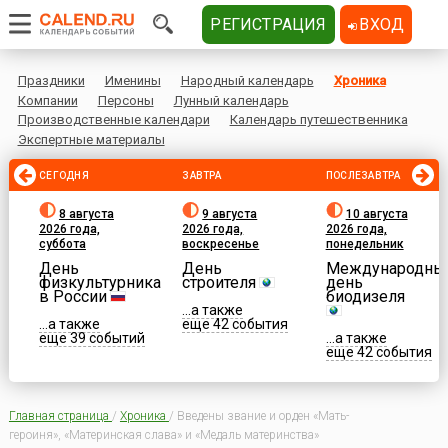
РЕГИСТРАЦИЯ
ВХОД
Праздники
Именины
Народный календарь
Хроника
Компании
Персоны
Лунный календарь
Производственные календари
Календарь путешественника
Экспертные материалы
СЕГОДНЯ
ЗАВТРА
ПОСЛЕЗАВТРА
8 августа
9 августа
10 августа
2026 года,
2026 года,
2026 года,
суббота
воскресенье
понедельник
День
День
Международны
физкультурника
строителя
день
в России
биодизеля
...а также
...а также
еще 42 события
еще 39 событий
...а также
еще 42 события
Главная страница
/
Хроника
/
Введены звание и орден «Мать-
героиня», «Материнская слава» и «Медаль материнства»