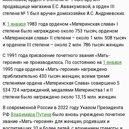
продавщице магазина Е.С. Аввакумовой, а орден III
степени № 1 был вручен домохозяйке А.С. Андриевских.
К
1 января
1983 года орденом «Материнская слава» I
степени было награждено около 753 тысяч, орденом
«Материнская слава» II степени – около 1 млн. 508 тысяч
и орденом III степени – около 2 млн. 786 тысяч женщин.
С 1991 года присвоение почетного звания «Мать-
героиня» не производилось. По состоянию на
1 января
1995 года орденом «Мать-героиня» награждено
приблизительно 430 тысяч женщин, всеми тремя
степенями ордена «Материнская Слава» совершено 5
534 724 награждений, медалями Материнства I и II
степени было награждено около 13,15 млн. женщин.
В современной России в 2022 году Указом Президента
РФ
Владимира Путина
было вновь учреждено почетное
звание «Мать-героиня» для женщин, родивших и
воспитавших 10 и более детей, с вручением грамоты и