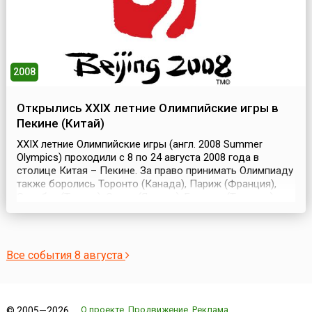
2008
Открылись XXIX летние Олимпийские игры в
Пекине (Китай)
XXIX летние Олимпийские игры (англ. 2008 Summer
Olympics) проходили с 8 по 24 августа 2008 года в
столице Китая – Пекине. За право принимать Олимпиаду
также боролись Торонто (Канада), Париж (Франция),
Стамбул (Турция), Осака (Япония), Бангкок (Таиланд),
Каир (Египет), Гавана (Куба), Куала-Лумпур (Малайзия) и
Севилья (Испания). Часть олимпийских соревнований
перенесли из Пекина в другие города:...
Все события 8 августа
О проекте
Продвижение
Реклама
© 2005—2026