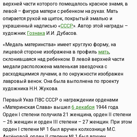
верхней части которого помещалось красное знамя, в
левой – фигура матери с ребенком на руках. Мать
опирается рукой на щиток, покрытый эмалью и
украшенный надписью «
СССР
». Автор этой награды –
художник
Гознака
И.И. Дубасов.
«Медаль материнства» имеет круглую форму, на
лицевой стороне изображена в профиль
мать
,
склонившаяся над ребенком. В левой верхней части
медали расположена маленькая звездочка с
расходящимися лучами, а по окружности изображен
лавровый венок. Она была выполнена по проекту
художника Н.Н. Жукова.
Первый Указ ПВС СССР о награждении орденами
«Материнская Слава» вышел
6 декабря
1944 года.
Орден I степени получила 21 женщина, орден II степени
– 26 женщин и орден III степени – 27 женщин. При этом
орден I степени № 1 был вручен колхознице М.С.
Аксёновой, орден II степени № 1 был вручен