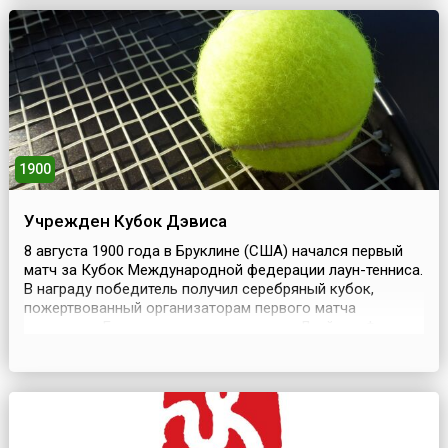
выпуск холодильников более-менее современного типа:
холодильная машина помещалась в кухонном...
1900
Учрежден Кубок Дэвиса
8 августа 1900 года в Бруклине (США) начался первый
матч за Кубок Международной федерации лаун-тенниса.
В награду победитель получил серебряный кубок,
пожертвованный организаторам первого матча
студентом Гарвардского университета Дуайтом Филли
Дэвисом.Состязания стали называться командным
первенством за Кубок Дэвиса, или просто Кубком
Дэвиса (англ. Davis Cup). Сегодня это крупнейшие
международ...