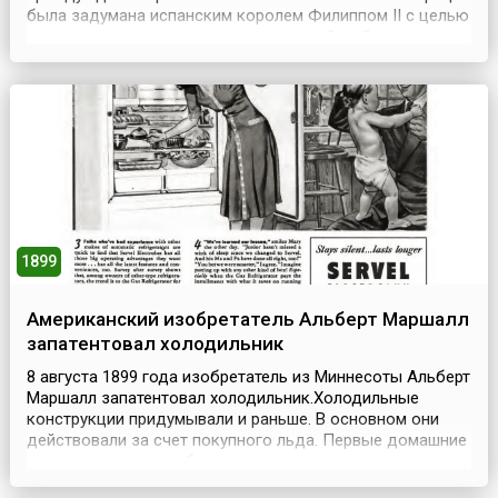
была задумана испанским королем Филиппом II с целью
реализовать свои притязания на английский престол и
способствовать планам по возвращению
протестантской Европы в лоно католической
церкви.Филипп собрал приблизительно 130 больших и
средних военных к...
1899
Американский изобретатель Альберт Маршалл
запатентовал холодильник
8 августа 1899 года изобретатель из Миннесоты Альберт
Маршалл запатентовал холодильник.Холодильные
конструкции придумывали и раньше. В основном они
действовали за счет покупного льда. Первые домашние
холодильники потребляли много дров, угля и керосина.
В 1911 году фирма «Дженерал электрик» наладила