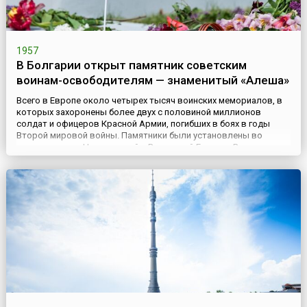
1957
В Болгарии открыт памятник советским
воинам-освободителям — знаменитый «Алеша»
Всего в Европе около четырех тысяч воинских мемориалов, в
которых захоронены более двух с половиной миллионов
солдат и офицеров Красной Армии, погибших в боях в годы
Второй мировой войны. Памятники были установлены во
многих странах Центральной и Восточной Европы. В некоторых
государствах – бывших сателлитах Советского Союза по
восточному блоку – после крушения СССР обсуждался вопрос
о перенос...