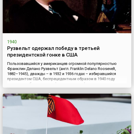
1940
Рузвельт одержал победу в третьей
президентской гонке в США
Пользовавшийся у американцев огромной популярностью
Франклин Делано Рузвельт (англ. Franklin Delano Roosevelt,
1882–1945), дважды – в 1932 и 1936 годах – избиравшийся
президентом США, беспрецедентным образом в 1940 году
одержал победу в третьей президентской гонке.
Исключительно велика роль Рузвельта в формировании и
претворении в жизнь курса демократической направленности,
сыгравшего выдающую...