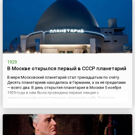
для русских войск безре...
1929
В Москве открылся первый в СССР планетарий
В мире Московский планетарий стал тринадцатым по счёту.
Десять планетариев находились в Германии, а за её пределами
— всего два. В день открытия планетария в Москве 5 ноября
1929 года в нём была проведена первая лекция с
демонстрацией искусственного звездного неба. В прессе
появились восторженные отклики, а В. Маяковский отозвался
на событие стихотворением «Пролетарка, пролетарий,
заходите в плане...