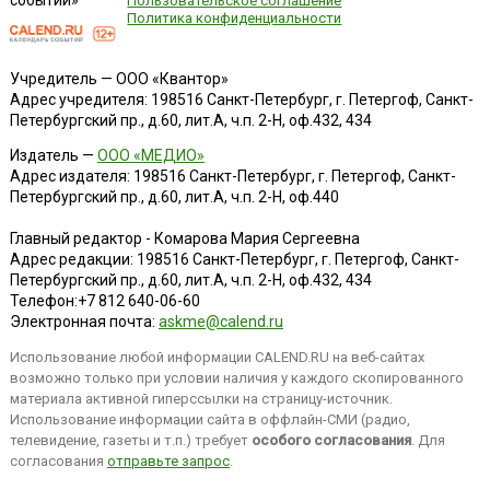
событий»
Пользовательское соглашение
Политика конфиденциальности
Учредитель — ООО «Квантор»
Адрес учредителя: 198516 Санкт-Петербург, г. Петергоф, Санкт-
Петербургский пр., д.60, лит.А, ч.п. 2-Н, оф.432, 434
Издатель —
ООО «МЕДИО»
Адрес издателя: 198516 Санкт-Петербург, г. Петергоф, Санкт-
Петербургский пр., д.60, лит.А, ч.п. 2-Н, оф.440
Главный редактор - Комарова Мария Сергеевна
Адрес редакции:
198516
Санкт-Петербург, г. Петергоф
,
Санкт-
Петербургский пр., д.60, лит.А, ч.п. 2-Н, оф.432, 434
Телефон:
+7 812 640-06-60
Электронная почта:
askme@calend.ru
Использование любой информации CALEND.RU на веб-сайтах
возможно только при условии наличия у каждого скопированного
материала активной гиперссылки на страницу-источник.
Использование информации сайта в оффлайн-СМИ (радио,
телевидение, газеты и т.п.) требует
особого согласования
. Для
согласования
отправьте запрос
.