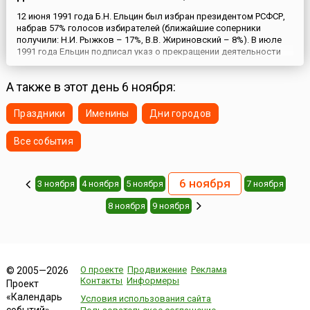
12 июня 1991 года Б.Н. Ельцин был избран президентом РСФСР,
набрав 57% голосов избирателей (ближайшие соперники
получили: Н.И. Рыжков – 17%, В.В. Жириновский – 8%). В июле
1991 года Ельцин подписал указ о прекращении деятельности
организационных структур политических партий и массовых
общественных движений в государственных органах,
А также в этот день 6 ноября:
учреждениях и организациях РСФСР. В связи с попыткой госу...
Праздники
Именины
Дни городов
Все события
6 ноября
3 ноября
4 ноября
5 ноября
7 ноября
8 ноября
9 ноября
О проекте
Продвижение
Реклама
© 2005—2026
Контакты
Информеры
Проект
«Календарь
Условия использования сайта