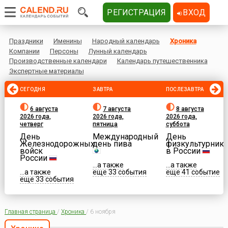
РЕГИСТРАЦИЯ
ВХОД
Праздники
Именины
Народный календарь
Хроника
Компании
Персоны
Лунный календарь
Производственные календари
Календарь путешественника
Экспертные материалы
СЕГОДНЯ
ЗАВТРА
ПОСЛЕЗАВТРА
6 августа
7 августа
8 августа
2026 года,
2026 года,
2026 года,
четверг
пятница
суббота
День
Международный
День
Железнодорожных
день пива
физкультурника
войск
в России
России
...а также
...а также
...а также
еще 33 события
еще 41 событие
еще 33 события
Главная страница
/
Хроника
/
6 ноября