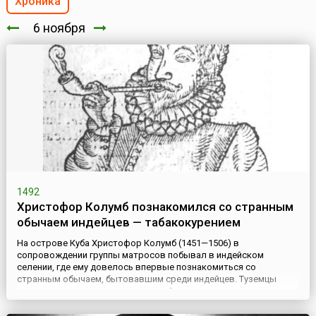
Хроника
6 ноября
1492
Христофор Колумб познакомился со странным
обычаем индейцев — табакокурением
На острове Куба Христофор Колумб (1451—1506) в
сопровождении группы матросов побывал в индейском
селении, где ему довелось впервые познакомиться со
странным обычаем, бытовавшим среди индейцев. Туземцы
держали во рту скатанные из какой-то травы и тлеющие с
одного конца трубки, которые они называли «тобако», и время
от времени выпускали из носа втягиваемый ароматный дым.