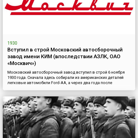
1930
Вступил в строй Московский автосборочный
завод имени КИМ (впоследствии АЗЛК, ОАО
«Москвич»)
Московский автосборочный завод вступил в строй 6 ноября
1930 года. Сначала здесь собирали из американских деталей
легковые автомобили Ford-AA, а через два года после
постройки нижегородского завода перешли на сборку
автомобилей «ГАЗ-А» и «ГАЗ-АА» из отечественных
комплектующих. 15 января 1939 года автосборочный завод
имени КИМ (Коммунистического Интернационала Молодежи )
был переименован в «Мо...